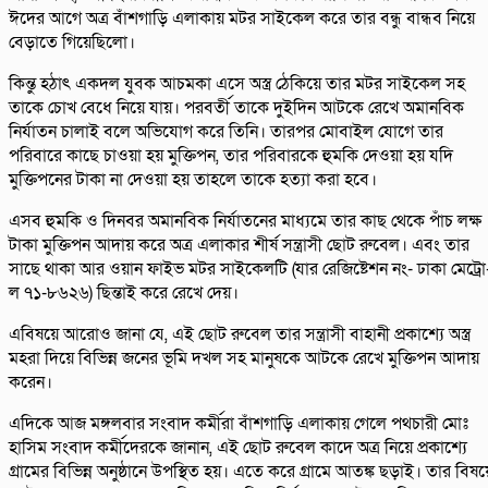
ঈদের আগে অত্র বাঁশগাড়ি এলাকায় মটর সাইকেল করে তার বন্ধু বান্ধব নিয়ে
বেড়াতে গিয়েছিলো।
কিন্তু হঠাৎ একদল যুবক আচমকা এসে অস্ত্র ঠেকিয়ে তার মটর সাইকেল সহ
তাকে চোখ বেধে নিয়ে যায়। পরবর্তী তাকে দুইদিন আটকে রেখে অমানবিক
নির্যাতন চালাই বলে অভিযোগ করে তিনি। তারপর মোবাইল যোগে তার
পরিবারে কাছে চাওয়া হয় মুক্তিপন, তার পরিবারকে হুমকি দেওয়া হয় যদি
মুক্তিপনের টাকা না দেওয়া হয় তাহলে তাকে হত্যা করা হবে।
এসব হুমকি ও দিনবর অমানবিক নির্যাতনের মাধ্যমে তার কাছ থেকে পাঁচ লক্ষ
টাকা মুক্তিপন আদায় করে অত্র এলাকার শীর্ষ সন্ত্রাসী ছোট রুবেল। এবং তার
সাছে থাকা আর ওয়ান ফাইভ মটর সাইকেলটি (যার রেজিষ্টেশন নং- ঢাকা মেট্রো
ল ৭১-৮৬২৬) ছিন্তাই করে রেখে দেয়।
এবিষয়ে আরোও জানা যে, এই ছোট রুবেল তার সন্ত্রাসী বাহানী প্রকাশ্যে অস্ত্র
মহরা দিয়ে বিভিন্ন জনের ভূমি দখল সহ মানুষকে আটকে রেখে মুক্তিপন আদায়
করেন।
এদিকে আজ মঙ্গলবার সংবাদ কর্মীরা বাঁশগাড়ি এলাকায় গেলে পথচারী মোঃ
হাসিম সংবাদ কর্মীদেরকে জানান, এই ছোট রুবেল কাদে অত্র নিয়ে প্রকাশ্যে
গ্রামের বিভিন্ন অনুষ্ঠানে উপস্থিত হয়। এতে করে গ্রামে আতঙ্ক ছড়াই। তার বিষয়