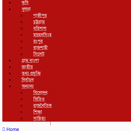
কৃষি
খুলনা
গাজীপুর
চট্টগ্রাম
বরিশাল
ময়মনসিংহ
রংপুর
রাজশাহী
সিলেট
গ্রাম বাংলা
জাতীয়
তথ্য প্রযুক্তি
নির্বাচন
অন্যান্য
বিনোদন
ভিডিও
রাজনৈতিক
শিক্ষা
সাহিত্য
Home