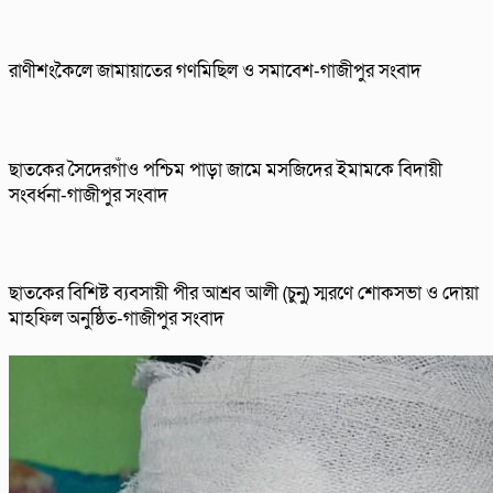
রাণীশংকৈলে জামায়াতের গণমিছিল ও সমাবেশ-গাজীপুর সংবাদ
ছাতকের সৈদেরগাঁও পশ্চিম পাড়া জামে মসজিদের ইমামকে বিদায়ী
সংবর্ধনা-গাজীপুর সংবাদ
ছাতকের বিশিষ্ট ব্যবসায়ী পীর আশ্রব আলী (চুনু) স্মরণে শোকসভা ও দোয়া
মাহফিল অনুষ্ঠিত-গাজীপুর সংবাদ