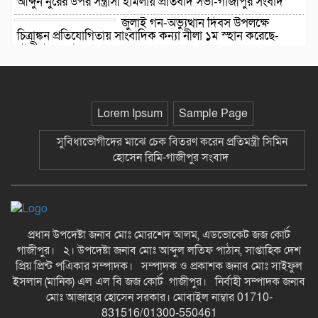
আব্দুন নুরের উপর সন্ত্রাসী হামলায় প্রতিবাদ সভা-গাজীপুর সংবাদ
জুলাই গন-অভ্যুত্থান দিবস উপলক্ষে
চিত্রাঙ্কন প্রতিযোগিতায় সাংবাদিক কন্যা নীলা ১ম স্হান করেছে-
গাজীপুর সংবাদ
ছাতকে বিদ্যুৎ বিল, লোডশেডিংয়ের
প্রতিবাদে চরবাড়ুকা গ্রামের গ্রাহকদের
প্রতিবাদ ও ক্ষোভ-গাজীপুর সংবাদ
Lorem Ipsum
Sample Page
১২ হাজার টাকার ঋণে ১৩ লাখ টাকার
সুবিধাভোগীদের মাঝে চেক বিতরণ করেন প্রতিমন্ত্রী সিমিন
মামলা: সুদের ফাঁদে নীরব নির্যাতনের
হোসেন রিমি-গাজীপুর সংবাদ
শিকার, গ্রেপ্তার সুদ ব্যবসায়ী-গাজীপুর
সংবাদ
দীর্ঘ প্রতীক্ষার অবসান: জুমার নামাজে
মুখরিত রাণীশংকৈল মডেল মসজিদ, শুরু
হলো ইবাদত ও ইসলামী জ্ঞানচর্চার নতুন
প্রধান উপদেষ্টা জনাব মোঃ মোরশেদ আলম, এডভোকেট জজ কোর্ট
অধ্যায়-গাজীপুর সংবাদ
গাজীপুর। ২। উপদেষ্টা জনাব মোঃ আব্দুল লতিফ পাঠান, সাপ্তাহিক দেশ
কুসংস্কারের বলি রতন, সাপের কামড়ে
প্রিয় প্রিন্ট পএিকার সম্পাদক। সম্পাদক ও প্রকাশক জনাব মোঃ সাইফুল
খেয়ে হাসপাতালের পথে নিভে গেল
ইসলান (মানিক) এল এল বি জজ কোর্ট গাজীপুর। নির্বাহী সম্পাদক জনাব
আদিবাসী কিশোরের জীবনের প্রদীপ-
মোঃ আজাহার হোসেন সরকার। মোবাইল নাম্বার 01710-
গাজীপুর সংবাদ
831516/01300-550461