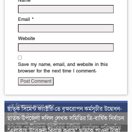
Name
*
Email
*
Website
Save my name, email, and website in this
browser for the next time I comment.
এই বিভাগের আরো খবর
ছাতক সিমেন্ট ফ্যাক্টরি-তে বৃক্ষরোপন কর্মসূচীর উদ্বোধন-
গাজীপুর সংবাদ
ছাতক উপজেলা দলিল লেখক সমিতির ত্রি-বার্ষিক নির্বাচন
২২ আগষ্ট শনিবার-গাজীপুর সংবাদ
ছাতকে গোবিনগঞ্জ ইউনিয়ন পরিষদ কার্যালয় পরিদর্শনে
*এলাকায় উত্তেজনা বিরাজ করছে* ছাতকে পাওনা টাকা