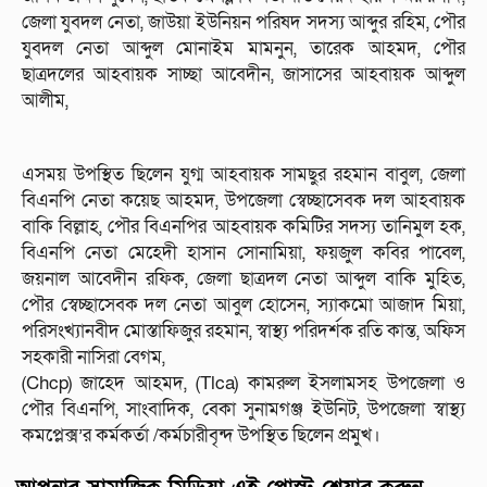
জেলা যুবদল নেতা, জাউয়া ইউনিয়ন পরিষদ সদস্য আব্দুর রহিম, পৌর
যুবদল নেতা আব্দুল মোনাইম মামনুন, তারেক আহমদ, পৌর
ছাত্রদলের আহবায়ক সাচ্ছা আবেদীন, জাসাসের আহবায়ক আব্দুল
আলীম,
এসময় উপস্থিত ছিলেন যুগ্ম আহবায়ক সামছুর রহমান বাবুল, জেলা
বিএনপি নেতা কয়েছ আহমদ, উপজেলা স্বেচ্ছাসেবক দল আহবায়ক
বাকি বিল্লাহ, পৌর বিএনপির আহবায়ক কমিটির সদস্য তানিমুল হক,
বিএনপি নেতা মেহেদী হাসান সোনামিয়া, ফয়জুল কবির পাবেল,
জয়নাল আবেদীন রফিক, জেলা ছাত্রদল নেতা আব্দুল বাকি মুহিত,
পৌর স্বেচ্ছাসেবক দল নেতা আবুল হোসেন, স্যাকমো আজাদ মিয়া,
পরিসংখ্যানবীদ মোস্তাফিজুর রহমান, স্বাস্থ্য পরিদর্শক রতি কান্ত, অফিস
সহকারী নাসিরা বেগম,
(Chcp) জাহেদ আহমদ, (Tlca) কামরুল ইসলামসহ উপজেলা ও
পৌর বিএনপি, সাংবাদিক, বেকা সুনামগঞ্জ ইউনিট, উপজেলা স্বাস্থ্য
কমপ্লেক্স’র কর্মকর্তা /কর্মচারীবৃন্দ উপস্থিত ছিলেন প্রমুখ।