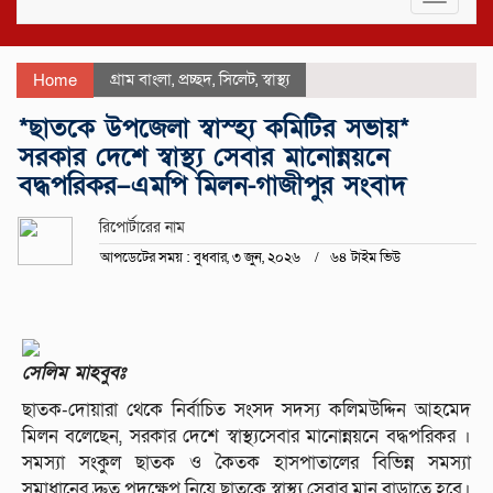
navigat
গ্রাম বাংলা
,
প্রচ্ছদ
,
সিলেট
,
স্বাস্থ্য
Home
*ছাতকে উপজেলা স্বাস্হ্য কমিটির সভায়*
সরকার দেশে স্বাস্থ্য সেবার মানোন্নয়নে
বদ্ধপরিকর–এমপি মিলন-গাজীপুর সংবাদ
রিপোর্টারের নাম
আপডেটের সময় : বুধবার, ৩ জুন, ২০২৬
৬৪ টাইম ভিউ
সেলিম মাহবুবঃ
ছাতক-দোয়ারা থেকে নির্বাচিত সংসদ সদস্য কলিমউদ্দিন আহমেদ
মিলন বলেছেন, সরকার দেশে স্বাস্থ্যসেবার মানোন্নয়নে বদ্ধপরিকর ।
সমস্যা সংকুল ছাতক ও কৈতক হাসপাতালের বিভিন্ন সমস্যা
সমাধানের দ্রুত পদক্ষেপ নিয়ে ছাতকে স্বাস্থ্য সেবার মান বাড়াতে হবে।