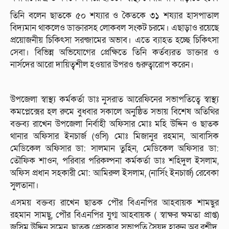
তিনি বলেন ছাতকে ৫০ শয্যার ও কৈতকে ৩১ শয্যার হাসপাতাল
বিদ্যমান থাকলেও ডাক্তারসহ লোকবল সংকট চরমে। এছাড়াও রয়েছে
প্রয়োজনীয় চিকিৎসা সরন্জামের অভাব। এতে ব্যাহত হচ্ছে চিকিৎসা
সেবা। বিভিন্ন অভিযোগের প্রেক্ষিতে তিনি কর্তব্যরত ডাক্তার ও
নার্সদের আরো দায়িত্বশীল হওয়ার উপরও গুরুত্বারোপ করেন।
উপজেলা স্বাস্থ্য কর্মকর্তা ডাঃ নুসরাত আরেফিনের সভাপতিত্বে স্বাস্থ্য
কমপ্লেক্সের হল রুমে বুধবার সকালে অনুষ্ঠিত সভায় বিশেষ অতিথির
বক্তব্য রাখেন উপজেলা নির্বাহী অফিসার মোঃ মহি উদ্দিন ও ছাতক
থানার অফিসার ইনচার্জ (ওসি) মোঃ মিজানুর রহমান, আবাসিক
মেডিকেল অফিসার ডা: সালমান তুহিন, মেডিকেল অফিসার ডা:
তৌফিক শাওন, পরিবার পরিকল্পনা কর্মকর্তা ডাঃ শহিদুল ইসলাম,
অফিস প্রধান সহকারী মো: আমিরুল ইসলাম, (নার্সিং ইনচার্জ) রেবেকা
সুলতানা।
এসময় বক্তব্য রাখেন ছাতক পৌর বিএনপির আহবায়ক শামছুর
রহমান সামছু, পৌর বিএনপির যুগ্ম আহবায়ক ( স্বাক্ষর ক্ষমতা প্রাপ্ত)
জসিম উদ্দিন সুমেন, ছাতক প্রেসক্লাব সভাপতি সৈয়দ হারুন অর রশীদ,