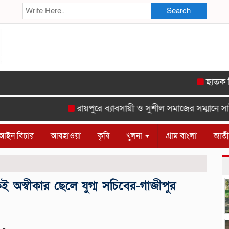
Search
ছাতক সিমেন্ট
রায়পুরে ব্যাবসায়ী ও সুশীল সমাজের সম্মানে সাইদ 
আইন বিচার
আবহাওয়া
কৃষি
খুলনা
গ্রাম বাংলা
জাত
ই অস্বীকার ছেলে যুগ্ম সচিবের-গাজীপুর