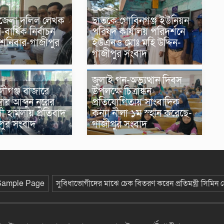
জেলা দলিল লেখক
ছাতকে গোবিনগঞ্জ ইউনিয়ন
-বার্ষিক নির্বাচন
পরিষদ কার্যালয় পরিদর্শনে
 শনিবার-গাজীপুর
ইউএনও মোঃ মহি উদ্দিন-
গাজীপুর সংবাদ
জুলাই গন-অভ্যুত্থান দিবস
ীগঞ্জ বাজারে
উপলক্ষে চিত্রাঙ্কন
বার আব্দুন নুরের
প্রতিযোগিতায় সাংবাদিক
াসী হামলায় প্রতিবাদ
কন্যা নীলা ১ম স্হান করেছে-
পুর সংবাদ
গাজীপুর সংবাদ
Sample Page
সুবিধাভোগীদের মাঝে চেক বিতরণ করেন প্রতিমন্ত্রী সিমিন