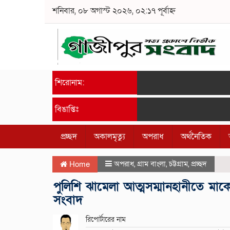
শনিবার, ০৮ অগাস্ট ২০২৬, ০২:১৭ পূর্বাহ্ন
শিরোনাম:
বিঙাপ্তিঃ
প্রচ্ছদ
অকালমৃত্যু
অপরাধ
অর্থনৈতিক
অপরাধ
,
গ্রাম বাংলা
,
চট্টগ্রাম
,
প্রচ্ছদ
Home
পুলিশি ঝামেলা আত্মসম্মানহানীতে মাকে
সংবাদ
রিপোর্টারের নাম