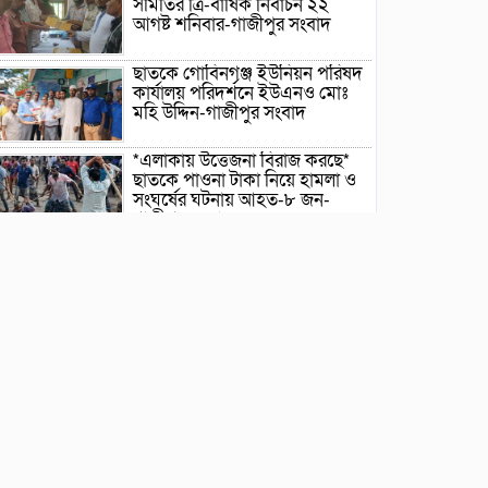
সমিতির ত্রি-বার্ষিক নির্বাচন ২২
আগষ্ট শনিবার-গাজীপুর সংবাদ
ছাতকে গোবিনগঞ্জ ইউনিয়ন পরিষদ
কার্যালয় পরিদর্শনে ইউএনও মোঃ
মহি উদ্দিন-গাজীপুর সংবাদ
*এলাকায় উত্তেজনা বিরাজ করছে*
ছাতকে পাওনা টাকা নিয়ে হামলা ও
সংঘর্ষের ঘটনায় আহত-৮ জন-
গাজীপুর সংবাদ
ছাতকে আলীগঞ্জ বাজারে সাবেক
মেম্বার আব্দুন নুরের উপর সন্ত্রাসী
হামলায় প্রতিবাদ সভা-গাজীপুর
সংবাদ
জুলাই গন-অভ্যুত্থান দিবস উপলক্ষে
চিত্রাঙ্কন প্রতিযোগিতায় সাংবাদিক
কন্যা নীলা ১ম স্হান করেছে-
গাজীপুর সংবাদ
ছাতকে বিদ্যুৎ বিল, লোডশেডিংয়ের
প্রতিবাদে চরবাড়ুকা গ্রামের
গ্রাহকদের প্রতিবাদ ও ক্ষোভ-