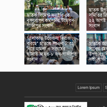
ছাতক উপ
ছাতক সিমেন্ট ফ্যাক্টরি-তে
সমিতির ত্রি
বৃক্ষরোপন কর্মসূচীর উদ্বোধন-
২২ আগষ্ট
গাজীপুর সংবাদ
সংবাদ
*এলাকায় উত্তেজনা বিরাজ
করছে* ছাতকে পাওনা টাকা
ছাতকে আল
নিয়ে হামলা ও সংঘর্ষের
সাবেক মেম্
ঘটনায় আহত-৮ জন-গাজীপুর
উপর সন্ত্র
সংবাদ
সভা-গাজী
Lorem Ipsum