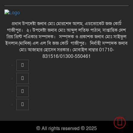
প্রধান উপদেষ্টা জনাব মোঃ মোরশেদ আলম, এডভোকেট জজ কোর্ট
গাজীপুর। ২। উপদেষ্টা জনাব মোঃ আব্দুল লতিফ পাঠান, সাপ্তাহিক দেশ
প্রিয় প্রিন্ট পএিকার সম্পাদক। সম্পাদক ও প্রকাশক জনাব মোঃ সাইফুল
ইসলান (মানিক) এল এল বি জজ কোর্ট গাজীপুর। নির্বাহী সম্পাদক জনাব
মোঃ আজাহার হোসেন সরকার। মোবাইল নাম্বার 01710-
831516/01300-550461
© All rights reserved © 2025