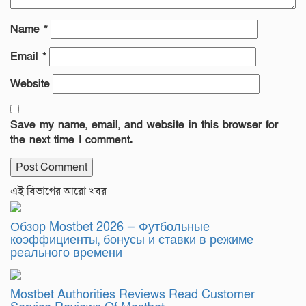
Name
*
Email
*
Website
Save my name, email, and website in this browser for
the next time I comment.
এই বিভাগের আরো খবর
Обзор Mostbet 2026 — Футбольные
коэффициенты, бонусы и ставки в режиме
реального времени
Mostbet Authorities Reviews Read Customer