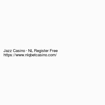
Jazz Casino · NL Register Free
https://www.nlqbetcasino.com/