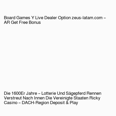
Board Games Y Live Dealer Option zeus-latam.com –
AR Get Free Bonus
Die 1600Er Jahre – Lotterie Und Sägepferd Rennen
Verstreut Nach Innen Die Vereinigte Staaten Ricky
Casino – DACH-Region Deposit & Play