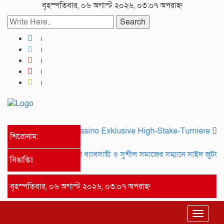
বৃহস্পতিবার, ০৬ অগাস্ট ২০২৬, ০৩:০৭ অপরাহ্ন
Search
NV Casino Exklusive High-Stake-Turniere
Board 
শিরোনাম:
রায়পুরে ব্যাবসায়ী ও সুশীল সমাজের সম্মানে সাইদ জুটনের ইফত
বিঙাপ্তিঃ
বৃহস্পতিবার, ০৬ অগাস্ট ২০২৬, ০৩:০৭ অপরাহ্ন
Toggle