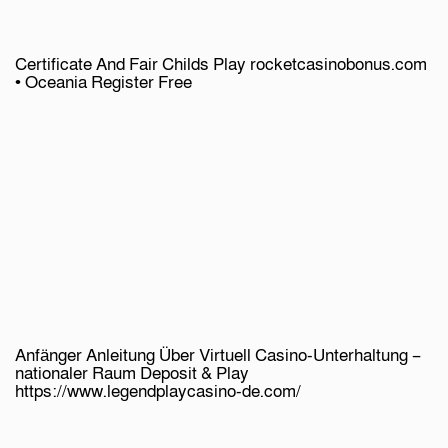
Certificate And Fair Childs Play rocketcasinobonus.com
• Oceania Register Free
Anfänger Anleitung Über Virtuell Casino-Unterhaltung –
nationaler Raum Deposit & Play
https://www.legendplaycasino-de.com/