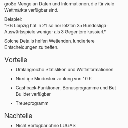
große Menge an Daten und Informationen, die für viele
Wettmärkte verfügbar sind.
Beispiel:
“RB Leipzig hat in 21 seiner letzten 25 Bundesliga-
Auswärtsspiele weniger als 3 Gegentore kassiert.”
Solche Details helfen Wettenden, fundiertere
Entscheidungen zu treffen.
Vorteile
Umfangreiche Statistiken und Wettinformationen
Niedrige Mindesteinzahlung von 10 €
Cashback-Funktionen, Bonusprogramme und Bet
Builder verfügbar
Treueprogramm
Nachteile
Nicht Verfügbar ohne LUGAS