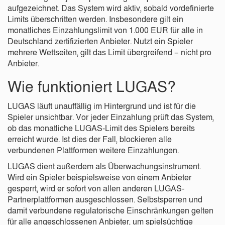
aufgezeichnet. Das System wird aktiv, sobald vordefinierte
Limits überschritten werden. Insbesondere gilt ein
monatliches Einzahlungslimit von 1.000 EUR für alle in
Deutschland zertifizierten Anbieter. Nutzt ein Spieler
mehrere Wettseiten, gilt das Limit übergreifend – nicht pro
Anbieter.
Wie funktioniert LUGAS?
LUGAS läuft unauffällig im Hintergrund und ist für die
Spieler unsichtbar. Vor jeder Einzahlung prüft das System,
ob das monatliche LUGAS-Limit des Spielers bereits
erreicht wurde. Ist dies der Fall, blockieren alle
verbundenen Plattformen weitere Einzahlungen.
LUGAS dient außerdem als Überwachungsinstrument.
Wird ein Spieler beispielsweise von einem Anbieter
gesperrt, wird er sofort von allen anderen LUGAS-
Partnerplattformen ausgeschlossen. Selbstsperren und
damit verbundene regulatorische Einschränkungen gelten
für alle angeschlossenen Anbieter, um spielsüchtige