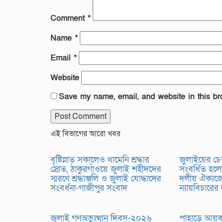
Comment
*
Name
*
Email
*
Website
Save my name, email, and website in this br
এই বিভাগের আরো খবর
বৃষ্টিস্নাত সকালেও থামেনি শ্রদ্ধার
জুলাইয়ের চে
স্রোত, ঠাকুরগাঁওয়ে জুলাই শহীদদের
সংবর্ধিত হলে
স্মরণে শ্রদ্ধাঞ্জলি ও জুলাই যোদ্ধাদের
দলীয় ঐক্যজো
সংবর্ধনা-গাজীপুর সংবাদ
ন্যায়বিচারের
জুলাই গণঅভ্যুত্থান দিবস-২০২৬
পাহাড়ে আয