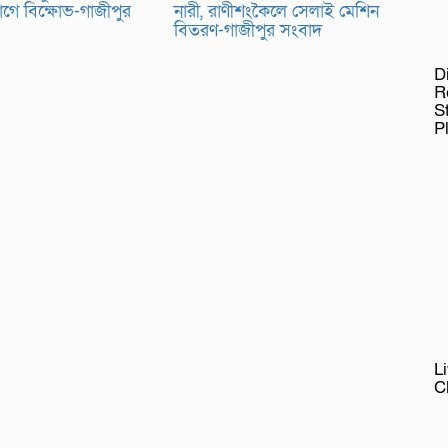
াগে বিক্ষোভ-গাজীপুর
নারী, রাণীশংকৈলে সেলাই মেশিন
বিতরণ-গাজীপুর সংবাদ
D
R
S
P
L
C