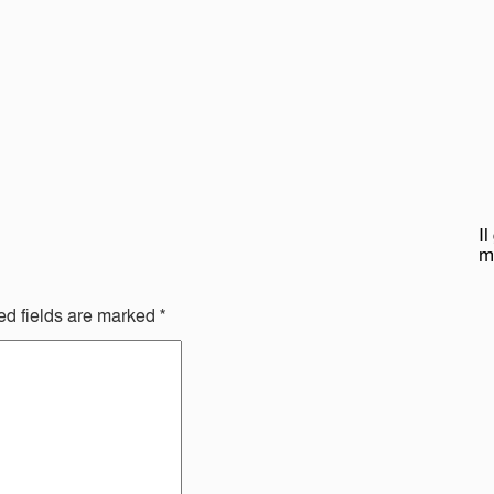
I
m
ed fields are marked
*