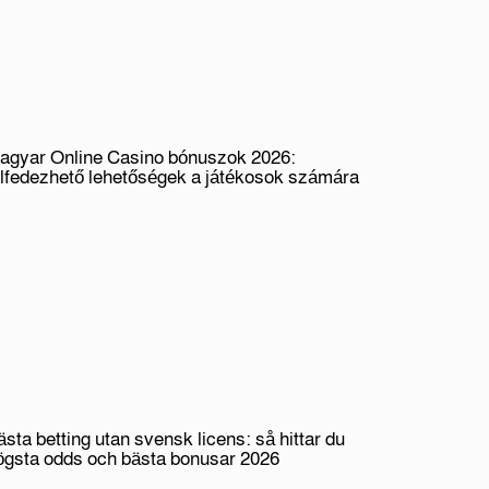
agyar Online Casino bónuszok 2026:
elfedezhető lehetőségek a játékosok számára
ästa betting utan svensk licens: så hittar du
ögsta odds och bästa bonusar 2026