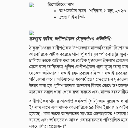
রিপোর্টারের নাম
আপডেটের সময় : শনিবার, ৬ জুন, ২০২৬
১৩৬ টাইম ভিউ
হুমায়ুন কবির, রাণীশংকৈল (ঠাকুরগাঁও) প্রতিনিধি:
ঠাকুরগাঁওয়ের রাণীশংকৈল উপজেলায় মাদকবিরোধী বিশেষ অভ
কারবারিকে আটক করেছে থানা পুলিশ। বৃহস্পতিবার (৪ জুন
চালিয়ে তাকে আটক করা হয়।আটক মুক্তারুল ইসলাম হোসেনগা
ছেলে বলে জানিয়েছে পুলিশ।রাণীশংকৈল থানা সূত্রে জানা যা
সেকেন্ড অফিসার এসআই রহমাতুল্লাহ রনি ও এসআই রতনের 
পরিচালনা করে। অভিযানের একপর্যায়ে সন্দেহভাজন মুক্তার
উদ্ধার করা হয়।পুলিশ জানায়, মাদকের বিস্তার রোধে উপজেল
মাদকের ভয়াল থাবা থেকে রক্ষা করতে এবং মাদক ব্যবসায়ীদে
রাণীশংকৈল থানার ভারপ্রাপ্ত কর্মকর্তা (ওসি) আমানুল্লাহ আ
ইসলাম নামে এক মাদক কারবারিকে ১৫ পিস ইয়াবাসহ আটক করা 
হয়েছে। পরে তাকে আদালতের মাধ্যমে জেলহাজতে পাঠানো হ
রয়েছে এবং ভবিষ্যতেও আরও জোরদারভাবে পরিচালিত হবে।
সহযোগিতা প্রয়োজন।”