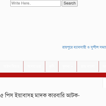
Search
রায়পুরে ব্যাবসায়ী ও সুশীল সমাজের 
আইন বিচার
আবহাওয়া
কৃষি
খুলনা
গ্রাম বাংলা
জ
১৫ পিস ইয়াবাসহ মাদক কারবারি আটক-