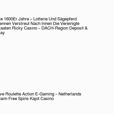
ie 1600Er Jahre – Lotterie Und Sägepferd
ennen Verstreut Nach Innen Die Vereinigte
taaten Ricky Casino – DACH-Region Deposit &
lay
ive Roulette Action E-Gaming – Netherlands
laim Free Spins Kajot Casino