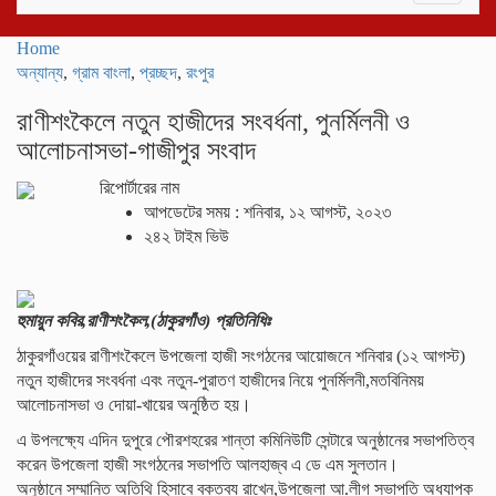
navigati
Home
অন্যান্য
,
গ্রাম বাংলা
,
প্রচ্ছদ
,
রংপুর
রাণীশংকৈলে নতুন হাজীদের সংবর্ধনা, পুনর্মিলনী ও
আলোচনাসভা-গাজীপুর সংবাদ
রিপোর্টারের নাম
আপডেটের সময় : শনিবার, ১২ আগস্ট, ২০২৩
২৪২ টাইম ভিউ
হুমায়ুন কবির,রাণীশংকৈল,(ঠাকুরগাঁও) প্রতিনিধিঃ
ঠাকুরগাঁওয়ের রাণীশংকৈলে উপজেলা হাজী সংগঠনের আয়োজনে শনিবার (১২ আগস্ট)
নতুন হাজীদের সংবর্ধনা এবং নতুন-পুরাতণ হাজীদের নিয়ে পুনর্মিলনী,মতবিনিময়
আলোচনাসভা ও দোয়া-খায়ের অনুষ্ঠিত হয়।
এ উপলক্ষ্যে এদিন দুপুরে পৌরশহরের শান্তা কমিনিউটি সেন্টারে অনুষ্ঠানের সভাপতিত্ব
করেন উপজেলা হাজী সংগঠনের সভাপতি আলহাজ্ব এ ডে এম সুলতান।
অনুষ্ঠানে সম্মানিত অতিথি হিসাবে বক্তব্য রাখেন,উপজেলা আ.লীগ সভাপতি অধ্যাপক