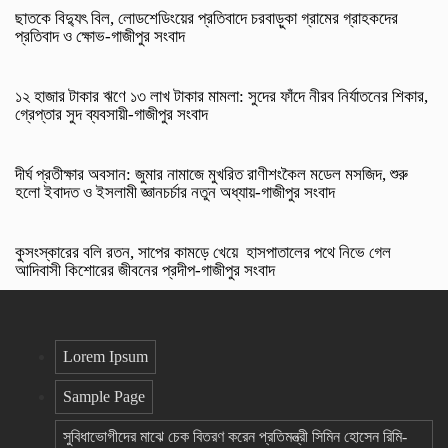
ছাতকে বিদ্যুৎ বিল, লোডশেডিংয়ের প্রতিবাদে চরবাড়ুকা গ্রামের গ্রাহকদের
প্রতিবাদ ও ক্ষোভ-গাজীপুর সংবাদ
১২ হাজার টাকার ঋণে ১৩ লাখ টাকার মামলা: সুদের ফাঁদে নীরব নির্যাতনের শিকার,
গ্রেপ্তার সুদ ব্যবসায়ী-গাজীপুর সংবাদ
দীর্ঘ প্রতীক্ষার অবসান: জুমার নামাজে মুখরিত রাণীশংকৈল মডেল মসজিদ, শুরু
হলো ইবাদত ও ইসলামী জ্ঞানচর্চার নতুন অধ্যায়-গাজীপুর সংবাদ
কুসংস্কারের বলি রতন, সাপের কামড়ে খেয়ে হাসপাতালের পথে নিভে গেল
আদিবাসী কিশোরের জীবনের প্রদীপ-গাজীপুর সংবাদ
Lorem Ipsum
Sample Page
সুবিধাভোগীদের মাঝে চেক বিতরণ করেন প্রতিমন্ত্রী সিমিন হোসেন রিমি-