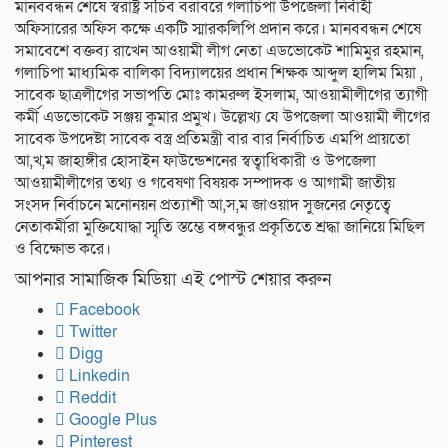
মানববন্ধন শেষে স্বরাষ্ট্র সচিব বরাবরে গলাচিপা উপজেলা নির্বাহী
অফিসারের অফিস কক্ষে একটি স্মারকলিপি প্রদান করে। মানববন্ধন শেষে
সমাবেশে বক্তব্য রাখেন আওয়ামী লীগ নেতা এডভোকেট শামিমুর রহমান,
গলাচিপা মাধ্যমিক বালিকা বিদ্যালয়ের প্রধান শিক্ষক আব্দুল হালিম মিয়া ,
সাবেক ছাত্রলীগের সভাপতি মোঃ কামরুল ইসলাম, আওয়ামীলীগের ত্যাগী
কর্মী এডভোকেট সঞ্জয় কুমার প্রমুখ। উল্লেখ্য যে উপজেলা আওয়ামী লীগের
সাবেক উপদেষ্টা সাবেক বস্ত্র প্রতিমন্ত্রী বার বার নির্বাচিত এমপি প্রায়তো
আ,খ,ম জাহাঙ্গীর হোসাইন ফাউন্ডেশনের স্বত্বাধিকারী ও উপজেলা
আওয়ামীলীগের তথ্য ও গবেষণা বিষয়ক সম্পাদক ও আগামী জাতীয়
সংসদ নির্বাচনে মনোনয়ন প্রত্যাশী আ,স,ম জাওয়াদ সুজনের নেতৃত্বে
নেতাকর্মীরা মুক্তিযোদ্ধা স্মৃতি স্তম্ভে বঙ্গবন্ধুর প্রকৃতিতে শ্রদ্ধা জানিয়ে মিছিল
ও বিক্ষোভ করে।
আপনার সামাজিক মিডিয়া এই পোস্ট শেয়ার করুন
Facebook
Twitter
Digg
Linkedin
Reddit
Google Plus
Pinterest