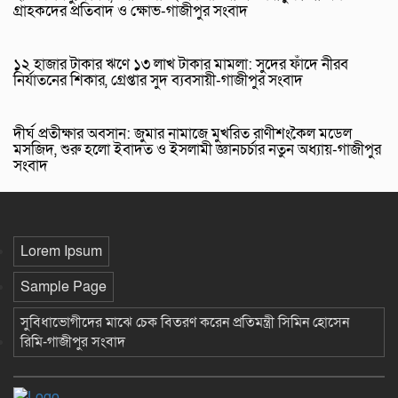
গ্রাহকদের প্রতিবাদ ও ক্ষোভ-গাজীপুর সংবাদ
১২ হাজার টাকার ঋণে ১৩ লাখ টাকার মামলা: সুদের ফাঁদে নীরব
নির্যাতনের শিকার, গ্রেপ্তার সুদ ব্যবসায়ী-গাজীপুর সংবাদ
দীর্ঘ প্রতীক্ষার অবসান: জুমার নামাজে মুখরিত রাণীশংকৈল মডেল
মসজিদ, শুরু হলো ইবাদত ও ইসলামী জ্ঞানচর্চার নতুন অধ্যায়-গাজীপুর
সংবাদ
Lorem Ipsum
Sample Page
সুবিধাভোগীদের মাঝে চেক বিতরণ করেন প্রতিমন্ত্রী সিমিন হোসেন
রিমি-গাজীপুর সংবাদ