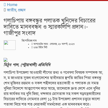
navigat
Home
জাতীয়
,
প্রচ্ছদ
গলাচিপায় বঙ্গবন্ধুর পলাতক খুনিদের বিচারের
দাবিতে মানববন্ধন ও স্মারকলিপি প্রদান।-
গাজীপুর সংবাদ
রিপোর্টারের নাম
আপডেটের সময় : সোমবার, ২৮ আগস্ট, ২০২৩
২৩৪ টাইম ভিউ
মিঠুন পাল, (পটুয়াখালী) প্রতিনিধি
গলাচিপা উপজেলা আওয়ামী লীগের তথ্য ও গবেষণা বিষয়ক সম্পাদক আ,
স, ম জাওয়াত সুজন বাংলাদেশের স্বাধীনতার স্থপতি জাতির পিতা বঙ্গবন্ধু
শেখ মুজিবর রহমান ও সকল শহীদদের হত্যাকারী ও পলাতক যে সমস্ত
খুনিরা বিদেশে আত্মগোপন করে আছে, তাদেরকে দ্রুত দেশে এনে খুনির
রায় কার্যকর সহ খুনি জিয়া, খন্দকার মোসতাক সহ সকল ষড়যন্ত্রকারীদের
বিচারের দাবিতে সোমবার বেলা ১১ টায় উপজেলা প্রশাসন চত্বরে কালো
পতাকা নিয়ে শত শত নেতাকর্মী সমর্থকেরা এক মানববন্ধন করে।