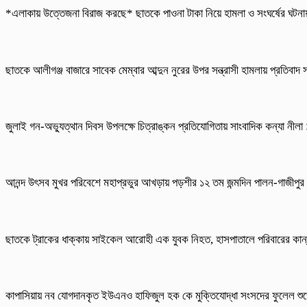
*এলাকায় উত্তেজনা বিরাজ করছে* ছাতকে পাওনা টাকা নিয়ে হামলা ও সংঘর্ষের ঘট
ছাতকে আলীগঞ্জ বাজারে সাবেক মেম্বার আব্দুন নুরের উপর সন্ত্রাসী হামলায় প্রতিবাদ
জুলাই গন-অভ্যুত্থান দিবস উপলক্ষে চিত্রাঙ্কন প্রতিযোগিতায় সাংবাদিক কন্যা নীল
আনন্দ উৎসব মুখর পরিবেশে মহাপ্রভুর আখড়ায় পড়শীর ১২ তম জন্মদিন পালন-গাজীপুর
ছাতকে ট্রাকের ধাক্কায় সাইকেল আরোহী এক যুবক নিহত, হাসপাতালে পরিবারের কান
কাপাসিয়ায় নব যোগদানকৃত ইউএনও হাফিজুল হক কে মুক্তিযোদ্ধা সংসদের ফুলেল শুভ