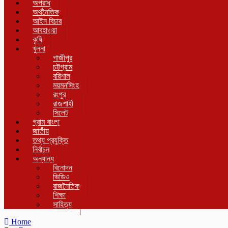
অপরাধ
অর্থনৈতিক
আইন বিচার
আবহাওয়া
কৃষি
খুলনা
গাজীপুর
চট্টগ্রাম
বরিশাল
ময়মনসিংহ
রংপুর
রাজশাহী
সিলেট
গ্রাম বাংলা
জাতীয়
তথ্য প্রযুক্তি
নির্বাচন
অন্যান্য
বিনোদন
ভিডিও
রাজনৈতিক
শিক্ষা
সাহিত্য
Home