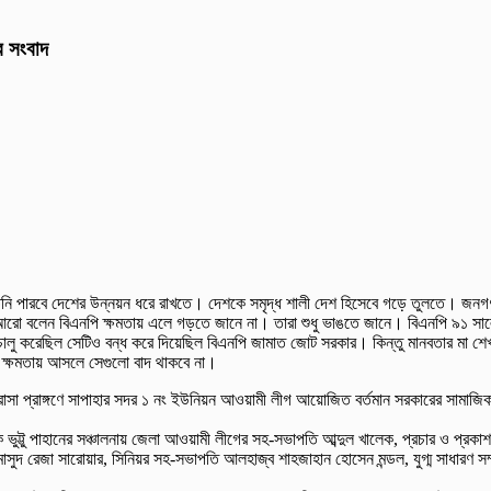
ুর সংবাদ
র তিনি পারবে দেশের উন্নয়ন ধরে রাখতে। দেশকে সমৃদ্ধ শালী দেশ হিসেবে গড়ে তুলতে। জনগণ
তিনি আরো বলেন বিএনপি ক্ষমতায় এলে গড়তে জানে না। তারা শুধু ভাঙতে জানে। বিএনপি ৯১
িক চালু করেছিল সেটিও বন্ধ করে দিয়েছিল বিএনপি জামাত জোট সরকার। কিন্তু মানবতার মা শ
ে ক্ষমতায় আসলে সেগুলো বাদ থাকবে না।
াসা প্রাঙ্গণে সাপাহার সদর ১ নং ইউনিয়ন আওয়ামী লীগ আয়োজিত বর্তমান সরকারের সামাজিক 
টু পাহানের সঞ্চালনায় জেলা আওয়ামী লীগের সহ-সভাপতি আব্দুল খালেক, প্রচার ও প্রকাশনা 
 রেজা সারোয়ার, সিনিয়র সহ-সভাপতি আলহাজ্ব শাহজাহান হোসেন মন্ডল, যুগ্ম সাধারণ সম্