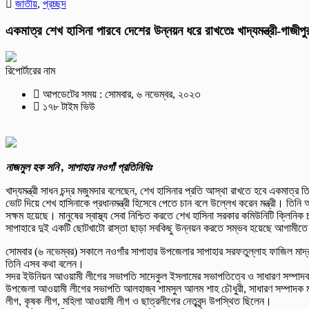
জাতীয়
,
প্রচ্ছদ
একমাত্র শেখ হাসিনা পারবে দেশের উন্নয়ন ধরে রাখতেঃ খাদ্যমন্ত্রী-গাজীপ
রিপোর্টারের নাম
আপডেটের সময় : সোমবার, ৬ নভেম্বর, ২০২৩
১৭৮ টাইম ভিউ
নাজমুল হক সনি , সাপাহার নওগাঁ প্রতিনিধিঃ
খাদ্যমন্ত্রী সাধন চন্দ্র মজুমদার বলেছেন, শেখ হাসিনার প্রতি আস্থা রাখতে হবে একমাত্
ভোট দিয়ে শেখ হাসিনাকে প্রধানমন্ত্রী হিসেবে পেতে চান বলে উল্লেখ করেন মন্ত্রী। 
সক্ষম হয়েছে। মানুষের স্বাস্থ্য সেবা নিশ্চিত করতে শেখ হাসিনা সরকার কমিউনিটি ক্লিন
সাপাহারে দুই একটি ছোটখাটো রাস্তা ছাড়া সবকিছু উন্নয়ন করতে সম্ভব হয়েছে আগামীত
সোমবার (৬ নভেম্বর) সকালে নওগাঁর সাপাহার উপজেলার সাপাহার সরফতুল্লাহ ফাজিল মাদ্র
তিনি এসব কথা বলেন।
সদর ইউনিয়ন আওয়ামী লীগের সভাপতি সাদেকুল ইসলামের সভাপতিত্বে ও সাধারণ সম্পাদক ভুট্
উপজেলা আওয়ামী লীগের সভাপতি আলহাজ্ব শামসুল আলম শাহ চৌধুরী, সাধারণ সম্পাদক মাসুদ
লীগ, কৃষক লীগ, মহিলা আওয়ামী লীগ ও ছাত্রলীগের নেতৃবৃন্দ উপস্থিত ছিলেন।