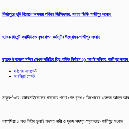
মির্জাপুরে ভূমি বিরোধে অসহায় পরিবার জিম্মিদশায়, থানায় জিডি-গাজীপুর সংবাদ
ছাতক সিমেন্ট ফ্যাক্টরি-তে বৃক্ষরোপন কর্মসূচীর উদ্বোধন-গাজীপুর সংবাদ
ছাতক উপজেলা দলিল লেখক সমিতির ত্রি-বার্ষিক নির্বাচন ২২ আগষ্ট শনিবার-গাজীপুর সংবাদ
সর্বশেষ আপডেট
জনপ্রিয় পোস্ট
ঠাকুরগাঁওয়ে মোটরসাইকেলের ধাক্কায় প্রাণ গেল বৃদ্ধ ও কিশোরের,গুরুতর আহত 
কাপাসিয়া ৫ শত লিটার চুলাই মদসহ নারী ও পুরুষ সদস্য গ্রেফতার-গাজীপুর সংবাদ