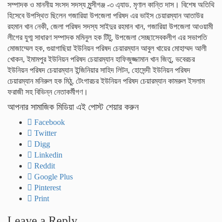
সম্পাদক ও মাননীয় সংসদ সদস্য মুন্সীগঞ্জ -৩ এ্যাড. মৃণাল কান্তি দাস। বিশেষ অতিথি
হিসেবে উপস্থিত ছিলেন গজারিয়া উপজেলা পরিষদ এর ভাইস চেয়ারম্যান আতাউর
রহমান খান নেকী, জেলা পরিষদ সদস্য সাইদুর রহমান খান, গজারিয়া উপজেলা আওয়ামী
লীগের যুগ্ম সাধারণ সম্পাদক মমিনুল হক টিটু, উপজেলা সেচ্ছাসেবকলীগ এর সভাপতি
মোজাম্মেল হক, গুয়াগাছিয়া ইউনিয়ন পরিষদ চেয়ারম্যান আবুল খায়ের মোহাম্মদ আলী
খোকন, ইমামপুর ইউনিয়ন পরিষদ চেয়ারম্যান হাফিজুজ্জামান খান জিতু, ভবেরচর
ইউনিয়ন পরিষদ চেয়ারম্যান ইন্জিনিয়ার সাহিদ লিটন, হোসেন্দী ইউনিয়ন পরিষদ
চেয়ারম্যান মনিরুল হক মিঠু, টেংগারচর ইউনিয়ন পরিষদ চেয়ারম্যান কামরুল ইসলাম
ফরাজী সহ বিভিন্ন নেতাকর্মীগণ।
আপনার সামাজিক মিডিয়া এই পোস্ট শেয়ার করুন
Facebook
Twitter
Digg
Linkedin
Reddit
Google Plus
Pinterest
Print
Leave a Reply