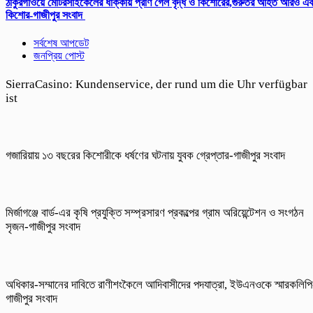
ঠাকুরগাঁওয়ে মোটরসাইকেলের ধাক্কায় প্রাণ গেল বৃদ্ধ ও কিশোরের,গুরুতর আহত আরও এ
কিশোর-গাজীপুর সংবাদ
সর্বশেষ আপডেট
জনপ্রিয় পোস্ট
SierraCasino: Kundenservice, der rund um die Uhr verfügbar
ist
গজারিয়ায় ১৩ বছরের কিশোরীকে ধর্ষণের ঘটনায় যুবক গ্রেপ্তার-গাজীপুর সংবাদ
​মির্জাগঞ্জে বার্ড-এর কৃষি প্রযুক্তি সম্প্রসারণ প্রকল্পের গ্রাম অরিয়েন্টেশন ও সংগঠন
সৃজন-গাজীপুর সংবাদ
অধিকার-সম্মানের দাবিতে রাণীশংকৈলে আদিবাসীদের পদযাত্রা, ইউএনওকে স্মারকলিপি
গাজীপুর সংবাদ