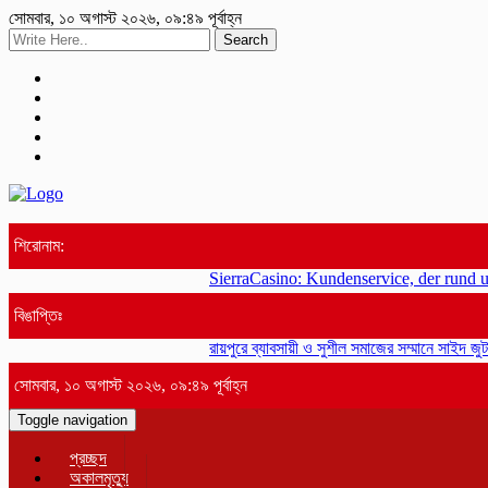
সোমবার, ১০ অগাস্ট ২০২৬, ০৯:৪৯ পূর্বাহ্ন
Search
শিরোনাম:
SierraCasino: Kundenservice, der rund um d
বিঙাপ্তিঃ
রায়পুরে ব্যাবসায়ী ও সুশীল সমাজের সম্মানে সাইদ জুটন
সোমবার, ১০ অগাস্ট ২০২৬, ০৯:৪৯ পূর্বাহ্ন
Toggle navigation
প্রচ্ছদ
অকালমৃত্যু