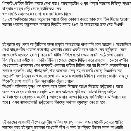
পিকেটিং,ঝটিকা মিছিল করতে দেখা যায়। আভ্যন্তরীণ ও দূর-পাল্লা সড়কের বিভিন্ন স্থান
রাস্তায় গাছের গুড়ি ফেলে,ব্যারিকেড দেয়।
খাগড়াছড়ি মহাসড়কের দেখা যায় ব্যারিকেড দিতে।
২৮ শে অক্টোবরের জেরে আন্দোলন আরো তীব্র বেগবান করতে ডাক দেয় তিন দিনের হরতাল
সরকার পতনের আন্দোলনে আবারো দ্বিতীয় দফায় ৪৮ঘণ্টা অবরোধের ডাক দেয় বিএনপি।
চট্টগ্রামে বড় কোন অপ্রীতিকর ঘটনা ছাড়াই অবরোধের পাশাপাশি চলে হরতাল। সরেজমিনে
দেখা যায়,নগরীর পতেঙ্গা কাঠগোড় এলাকায় ভোরে একটি বাসে আগুন দেয় দুর্বৃত্তরা।তবে
এতে কেউ হতাহত হয়নি। কয়েকটি ঝটিকা মিছিল ছাড়া তেমন একটা মাঠে দেখা দেয়নি
বিএনপি নেতা কর্মীদের। নগরীর বিভিন্ন মোড়ে মোড়ে মিছিল করে রাস্তায়। ভোরে নগরীর
দেওয়ানহাট এলাকাসহ বেশ কয়েকটি এলাকায় ঝটিকা মিছিল বের হয় বিএনপি নেতাকর্মীদের।
সকালে প্রবর্তক মোড়,পাহাড়তলী,শাহ আমানত সেতু সহ কয়েকটি মোড়ে বিএনপির সহ
সহযোগী সংগঠনদের সমর্থকদের দেখা যায় অনেক জায়গায় মিছিল। এরপর কোথাও ভাঙচুর
পিকেটিং দেখা যায়নি। ছিল স্বাভাবিক ট্রেন চলাচল।
সিএমপি কমিশনার কৃষ্ণ পদ বলেন,বাসে হামলা দিয়েছে আগুন দিয়েছে দুর্বৃত্তরা। যাতে
জনগণের মধ্যে ত্রাসের ভয়ভৃতি এবং জন আতঙ্ক সৃষ্টি হয়।আমরা কিন্তু জড়িত
অধিকাংশদের গ্রেপ্তার করেছি। আজকে যারা আগুন দিয়েছে সংশ্লিষ্টদের অভিযানে ধরা
হবে। এসব নাশকতাকারী দুর্বৃত্তদের বিরুদ্ধে সর্বাত্মক ব্যবস্থা নেওয়া হবে।
চট্টগ্রামের আওয়ামী লীগের কেন্দ্রীয় অফিস সংলগ্ন দারুল ফজল মার্কেট চত্বরে শান্তি
সমাবেশ করে চট্টগ্রাম মহানগর আওয়ামী লীগ এ সময় উপস্থিত ছিলেন সকল আওয়ামী