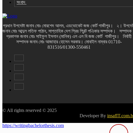
সংবাদ
প্রধান উপদেষ্টা জনাব মোঃ মোরশেদ আলম, এডভোকেট জজ কোর্ট গাজীপুর। ২। উপদেষ্
জনাব মোঃ আব্দুল লতিফ পাঠান, সাপ্তাহিক দেশ প্রিয় প্রিন্ট পএিকার সম্পাদক। সম্পাদক
প্রকাশক জনাব মোঃ সাইফুল ইসলান (মানিক) এল এল বি জজ কোর্ট গাজীপুর। নির্বাহী
সম্পাদক জনাব মোঃ আজাহার হোসেন সরকার। মোবাইল নাম্বার 01710-
831516/01300-550461
© All rights reserved © 2025
Developer By
insafIT.com.
https://writingbachelorthesis.com