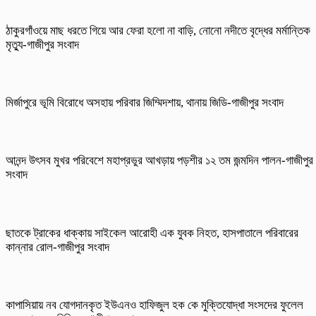
ঠাকুরগাঁওয়ে মাছ ধরতে গিয়ে আর ফেরা হলো না বাড়ি, নোনো নদীতে বৃদ্ধের মর্মান্তিক
মৃত্যু-গাজীপুর সংবাদ
মির্জাপুরে ভূমি বিরোধে অসহায় পরিবার জিম্মিদশায়, থানায় জিডি-গাজীপুর সংবাদ
আনন্দ উৎসব মুখর পরিবেশে মহাপ্রভুর আখড়ায় পড়শীর ১২ তম জন্মদিন পালন-গাজীপুর
সংবাদ
ছাতকে ট্রাকের ধাক্কায় সাইকেল আরোহী এক যুবক নিহত, হাসপাতালে পরিবারের
কান্নার রোল-গাজীপুর সংবাদ
কাপাসিয়ায় নব যোগদানকৃত ইউএনও হাফিজুল হক কে মুক্তিযোদ্ধা সংসদের ফুলেল