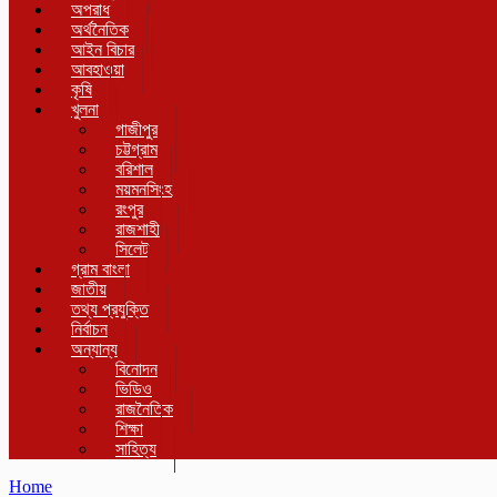
অপরাধ
অর্থনৈতিক
আইন বিচার
আবহাওয়া
কৃষি
খুলনা
গাজীপুর
চট্টগ্রাম
বরিশাল
ময়মনসিংহ
রংপুর
রাজশাহী
সিলেট
গ্রাম বাংলা
জাতীয়
তথ্য প্রযুক্তি
নির্বাচন
অন্যান্য
বিনোদন
ভিডিও
রাজনৈতিক
শিক্ষা
সাহিত্য
Home