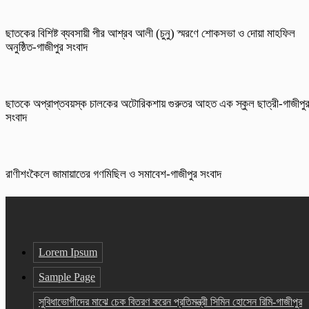
ছাতকের বিশিষ্ট ব্যবসায়ী পীর আশ্রব আলী (চুনু) স্মরণে শোকসভা ও দোয়া মাহফিল
অনুষ্ঠিত-গাজীপুর সংবাদ
ছাতকে অপ্রাপ্তবয়স্ক চালকের অটোরিকশায় গুরুতর আহত এক স্কুল ছাত্রী-গাজীপু
সংবাদ
রাণীশংকৈলে জামায়াতের গণমিছিল ও সমাবেশ-গাজীপুর সংবাদ
Lorem Ipsum
Sample Page
সুবিধাভোগীদের মাঝে চেক বিতরণ করেন প্রতিমন্ত্রী সিমিন হোসেন রিমি-গাজীপুর