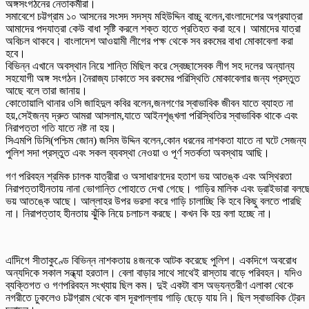
অঙ্গসংগঠনের নেতাকর্মীরা।
সমাবেশে চট্টগ্রাম ১০ আসনের সংসদ সদস্য মহিউদ্দিন বাচ্চু বলেন,বাংলাদেশের অগ্রযাত্রা
আমাদের পদযাত্রা কেউ বাধা সৃষ্টি করলে শক্ত হাতে প্রতিহত করা হবে। আমাদের যাত্রা
অবিচল থাকবে। বাংলাদেশ আওয়ামী লীগের পক্ষ থেকে সব রকমের বাধা মোকাবেলা করা
হবে।
বিভিন্ন এখানে অবস্থান নিয়ে শান্তি মিছিল করে স্বেচ্ছাসেবক লীগ সহ দলের অন্যান্য
সহযোগী অঙ্গ সংগঠন।নৈরাজ্য ঢাকাতে সব রকমের পরিস্থিতি মোকাবেলার জন্য প্রস্তুত
আছে বলে তারা জানায়।
কোতোয়ালি থানার ওসি জাহিদুল কবির বলেন,জনগণের স্বাভাবিক জীবন যাতে ব্যাহত না
হয়,সেইজন্য দ্রুত আমরা আসলাম,যাতে আইনশৃঙ্খলা পরিস্থিতির স্বাভাবিক থাকে এবং
নিরাপত্তা গতি যাতে নষ্ট না হয়।
সিএমপি ডিসি(পশ্চিম জোন) জসিম উদ্দিন বলেন,কোন ধরনের নাশকতা যাতে না ঘটে সেজন্য
পুলিশ সদা প্রস্তুত এবং সকল ব্যবস্থা নেওয়া ও পূর্ণ সতর্কতা অবস্থায় আছি।
গণ পরিবহন শ্রমিক চালক যাত্রীরা ও অসাধারণদের হতাশ ভয় আতঙ্ক এবং অস্থিরতা
নিরাপত্তাহীনতায় নানা ভোগান্তি পোহাতে দেখা গেছে। গাড়ির মালিক এবং ড্রাইভারা বলছ
ভয় আতঙ্কে আছে। আল্লাহর উপর ভরসা করে গাড়ি চালাচ্ছি কি হবে কিছু বলতে পারছি
না। নিরাপত্তাহ হীনতায় ঝুঁকি নিয়ে চলাচল করছে। কখন কি হয় বলা হচ্ছে না।
এদিিগে সীতাকুণ্ডে বিভিন্ন নাশকতায় ৪জনকে আটক করেছে পুলিশ। একদিগে অবরোধ
অন্যদিকে সকাল সন্ধ্যা হরতাল। বেলা বাড়ার সাথে সাথেই রাস্তায় বাড়ে পরিবহন। যদিও
ব্যক্তিগত ও গণপরিবহন সংখ্যায় ছিল কম। দুই একটা বাস অভ্যন্তরীণ এলাকা থেকে
নগরীতে ঢুকলেও চট্টগ্রাম থেকে বাস দূরপাল্লায় গাড়ি ছেড়ে যায় নি। ছিল স্বাভাবিক ট্রেন