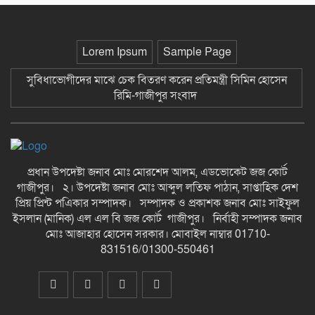
ছাতকে গোবিনগঞ্জ ইউনিয়ন পরিষদ
কার্যালয় পরিদর্শনে ইউএনও মোঃ মহি
উদ্দিন-গাজীপুর সংবাদ
Lorem Ipsum
Sample Page
*এলাকায় উত্তেজনা বিরাজ করছে* ছাতকে
পাওনা টাকা নিয়ে হামলা ও সংঘর্ষের
সুবিধাভোগীদের মাঝে চেক বিতরণ করেন প্রতিমন্ত্রী সিমিন হোসেন
ঘটনায় আহত-৮ জন-গাজীপুর সংবাদ
রিমি-গাজীপুর সংবাদ
ছাতকে আলীগঞ্জ বাজারে সাবেক মেম্বার
আব্দুন নুরের উপর সন্ত্রাসী হামলায় প্রতিবাদ
সভা-গাজীপুর সংবাদ
প্রধান উপদেষ্টা জনাব মোঃ মোরশেদ আলম, এডভোকেট জজ কোর্ট
গাজীপুর। ২। উপদেষ্টা জনাব মোঃ আব্দুল লতিফ পাঠান, সাপ্তাহিক দেশ
জুলাই গন-অভ্যুত্থান দিবস উপলক্ষে
প্রিয় প্রিন্ট পএিকার সম্পাদক। সম্পাদক ও প্রকাশক জনাব মোঃ সাইফুল
চিত্রাঙ্কন প্রতিযোগিতায় সাংবাদিক কন্যা
ইসলান (মানিক) এল এল বি জজ কোর্ট গাজীপুর। নির্বাহী সম্পাদক জনাব
নীলা ১ম স্হান করেছে-গাজীপুর সংবাদ
মোঃ আজাহার হোসেন সরকার। মোবাইল নাম্বার 01710-
831516/01300-550461