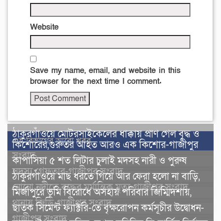
Website
Save my name, email, and website in this
browser for the next time I comment.
ঠাকুরগাঁওয়ে মোটরসাইকেলের ধাক্কায় প্রাণ গেল বৃদ্ধ ও
এই বিভাগের আরো খবর
কিশোরের,গুরুতর আহত আরও এক কিশোর-গাজীপুর
সংবাদ
কাপাসিয়া ৫ শত লিটার চুলাই মদসহ নারী ও পুরুষ
সদস্য গ্রেফতার-গাজীপুর সংবাদ
ঠাকুরগাঁওয়ে মাছ ধরতে গিয়ে আর ফেরা হলো না বাড়ি,
নোনো নদীতে বৃদ্ধের মর্মান্তিক মৃত্যু-গাজীপুর সংবাদ
মির্জাপুরে ভূমি বিরোধে অসহায় পরিবার জিম্মিদশায়,
থানায় জিডি-গাজীপুর সংবাদ
ছাতক সিমেন্ট ফ্যাক্টরি-তে বৃক্ষরোপন কর্মসূচীর উদ্বোধন-
গাজীপুর সংবাদ