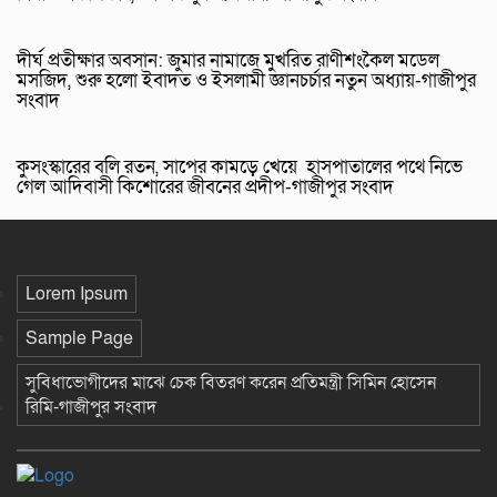
দীর্ঘ প্রতীক্ষার অবসান: জুমার নামাজে মুখরিত রাণীশংকৈল মডেল
মসজিদ, শুরু হলো ইবাদত ও ইসলামী জ্ঞানচর্চার নতুন অধ্যায়-গাজীপুর
সংবাদ
কুসংস্কারের বলি রতন, সাপের কামড়ে খেয়ে হাসপাতালের পথে নিভে
গেল আদিবাসী কিশোরের জীবনের প্রদীপ-গাজীপুর সংবাদ
Lorem Ipsum
Sample Page
সুবিধাভোগীদের মাঝে চেক বিতরণ করেন প্রতিমন্ত্রী সিমিন হোসেন
রিমি-গাজীপুর সংবাদ