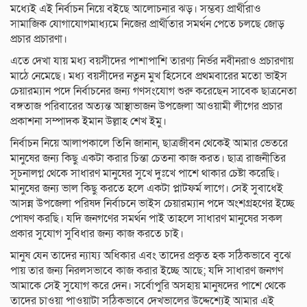
মধ্যেই এই নির্বাচন নিয়ে বইছে আলোচনার ঝড়। সম্ভব্য প্রার্থীরাও
সামাজিক যোগাযোগমাধ্যমে নিজের প্রার্থীতার সমর্থন পেতে চলছে জোড়
প্রচার প্রচারণা।
এতে দেখা যায় মধ্য বয়সীদের পাশাপাশি তারণ্য নির্ভর নবীনরাও প্রচারণায়
মাঠে নেমেছে। মধ্য বয়সীদের নতুন মুখ হিসেবে প্রথমবারের মতো ভাইস
চেয়ারম্যান পদে নির্বাচনের জন্য গণসংযোগ শুরু করেছেন সাবেক ছাত্রনেতা
বঙ্গতাজ পরিবারের অত্যন্ত আস্থাভাজন উপজেলা আওয়ামী লীগের প্রচার
প্রকাশনা সম্পাদক ইমান উল্লাহ শেখ ইমু।
নির্বাচন নিয়ে আলাপকালে তিনি জানান, ছাত্রজীবন থেকেই আমার ভেতরে
মানুষের জন্য কিছু একটা করার চিন্তা চেতনা কাজ করত। ছাত্র রাজনীতির
সূচনালগ্ন থেকে সাধারণ মানুষের সুখে দুঃখে পাশে থাকার চেষ্টা করেছি।
মানুষের জন্য ভাল কিছু করতে হলে একটা প্লাটফর্ম লাগে। সেই সুবাধেই
আসন্ন উপজেলা পরিষদ নির্বাচনে ভাইস চেয়ারম্যান পদে অংশগ্রহণের ইচ্ছে
পোষণ করছি। যদি জনগণের সমর্থন পাই তাহলে সাধারণ মানুষের সকল
প্রকার সুযোগ সুবিধার জন্য কাজ করতে চাই।
মানুষ যেন তাদের ন্যায্য অধিকার এবং তাদের প্রকৃত হক সঠিকভাবে বুঝে
পায় তার জন্য নিরলসভাবে কাজ করার ইচ্ছে আছে; যদি সাধারণ জনগণ
আমাকে সেই সুযোগ করে দেন। সর্বোপুরি অসহায় মানুষদের পাশে থেকে
তাদের চাওয়া পাওয়াটা সঠিকভাবে দেখভালের উদ্দেশ্যেই আমার এই