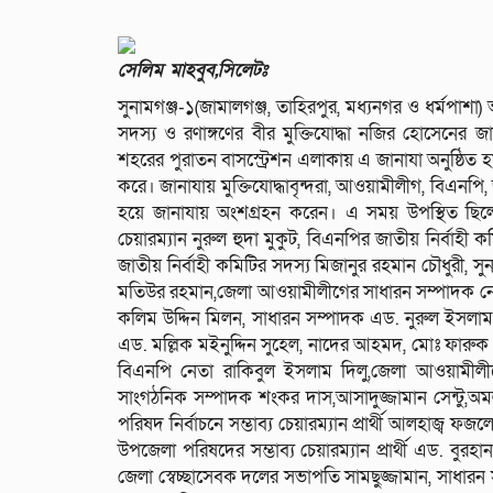
সেলিম মাহবুব,সিলেটঃ
সুনামগঞ্জ-১(জামালগঞ্জ, তাহিরপুর, মধ্যনগর ও ধর্মপাশ
সদস্য ও রণাঙ্গণের বীর মুক্তিযোদ্ধা নজির হোসেনের জ
শহরের পুরাতন বাসস্ট্রেশন এলাকায় এ জানাযা অনুষ্ঠিত
করে। জানাযায় মুক্তিযোদ্ধাবৃন্দরা, আওয়ামীলীগ, বিএনপি,
হয়ে জানাযায় অংশগ্রহন করেন। এ সময় উপস্থিত ছিল
চেয়ারম্যান নুরুল হুদা মুকুট, বিএনপির জাতীয় নির্বা
জাতীয় নির্বাহী কমিটির সদস্য মিজানুর রহমান চৌধুরী
মতিউর রহমান,জেলা আওয়ামীলীগের সাধারন সম্পাদক ন
কলিম উদ্দিন মিলন, সাধারন সম্পাদক এড. নুরুল ইসলাম 
এড. মল্লিক মইনুদ্দিন সুহেল, নাদের আহমদ, মোঃ ফার
বিএনপি নেতা রাকিবুল ইসলাম দিলু,জেলা আওয়ামীলীগ
সাংগঠনিক সম্পাদক শংকর দাস,আসাদুজ্জামান সেন্টু,অমল
পরিষদ নির্বাচনে সম্ভাব্য চেয়ারম্যান প্রার্থী আলহাজ্ব ফ
উপজেলা পরিষদের সম্ভাব্য চেয়ারম্যান প্রার্থী এড. ব
জেলা স্বেচ্ছাসেবক দলের সভাপতি সামছুজ্জামান, সাধার