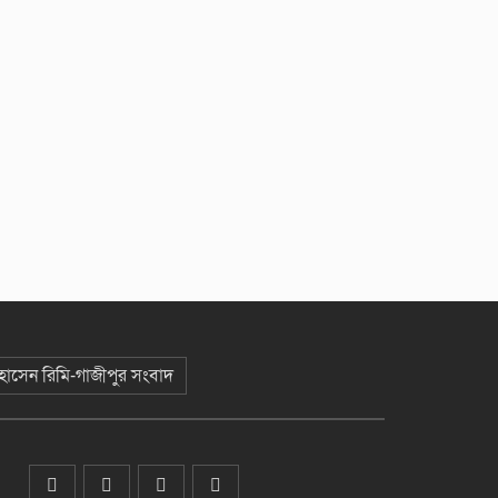
 হোসেন রিমি-গাজীপুর সংবাদ