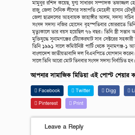
মামুনুর রশিদ কয়েছ, যুগ্ম সাধারন সম্পাদক তফাজ্জল 
রাজু, জেলা সৈনিক লীগের সভাপতি মেহেদী হাসান চৌধুর
জেলা ছাত্রদলের আহবায়ক জাহাঙ্গীর আলম, সদস্য সচিব তা
সংসদ সদস্য নজির হোসেন বৃহস্পতিবার ভোররাতে তিনি
মৃত্যুকালে তার বয়স হয়েছিল ৭৬ বছর। তিনি স্ত্রী সন্তা
মুক্তিযুদ্ধে সুনামগঞ্জের ট্যােিকরঘাট সাব সেক্টরের সহকার
তিনি ১৯৯১ সালে কমিউনিষ্ট পার্টি থেকে সুনামগঞ্জ-১
বাংলাদেশ জাতীয়তাবাদি দল বিএনপিতে যোগদান করেন। 
সালে তিনি আরো মোট তিনবার সংসদ সদস্য নির্বাচিত হন
আপনার সামাজিক মিডিয়া এই পোস্ট শেয়ার 
Facebook
Twitter
Digg
L
Pinterest
Print
Leave a Reply