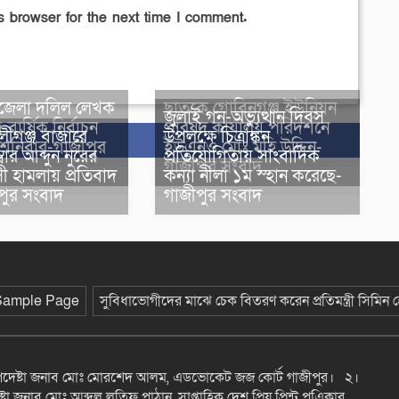
 browser for the next time I comment.
জেলা দলিল লেখক
ছাতকে গোবিনগঞ্জ ইউনিয়ন
জুলাই গন-অভ্যুত্থান দিবস
-বার্ষিক নির্বাচন
পরিষদ কার্যালয় পরিদর্শনে
ীগঞ্জ বাজারে
উপলক্ষে চিত্রাঙ্কন
 শনিবার-গাজীপুর
ইউএনও মোঃ মহি উদ্দিন-
বার আব্দুন নুরের
প্রতিযোগিতায় সাংবাদিক
গাজীপুর সংবাদ
াসী হামলায় প্রতিবাদ
কন্যা নীলা ১ম স্হান করেছে-
পুর সংবাদ
গাজীপুর সংবাদ
Sample Page
সুবিধাভোগীদের মাঝে চেক বিতরণ করেন প্রতিমন্ত্রী সিমিন
উপদেষ্টা জনাব মোঃ মোরশেদ আলম, এডভোকেট জজ কোর্ট গাজীপুর। ২।
টা জনাব মোঃ আব্দুল লতিফ পাঠান, সাপ্তাহিক দেশ প্রিয় প্রিন্ট পএিকার