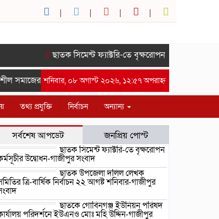
ছাতক সিমেন্ট ফ্যাক্টরি-তে বৃক্ষরোপন কর্মসূচীর উদ্বোধন
ীল সমাজের সম্মানে সাইদ জুটনের ইফতার মাহফিল অনুষ্ঠিত।-গাজীপুর 
শনিবার, ০৮ অগাস্ট ২০২৬, ১২:৫৭ অপরাহ্ন
ীয়
তথ্য প্রযুক্তি
নির্বাচন
অন্যান্য
সর্বশেষ আপডেট
জনপ্রিয় পোস্ট
ছাতক সিমেন্ট ফ্যাক্টরি-তে বৃক্ষরোপন
কর্মসূচীর উদ্বোধন-গাজীপুর সংবাদ
ছাতক উপজেলা দলিল লেখক
সমিতির ত্রি-বার্ষিক নির্বাচন ২২ আগষ্ট শনিবার-গাজীপুর
সংবাদ
ছাতকে গোবিনগঞ্জ ইউনিয়ন পরিষদ
কার্যালয় পরিদর্শনে ইউএনও মোঃ মহি উদ্দিন-গাজীপুর