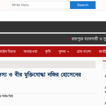
Search
রায়পুরে ব্যাবসায়ী ও সুশ
আইন বিচার
আবহাওয়া
কৃষি
খুলনা
গ্রাম বাংলা
জাত
্য ও বীর মুক্তিযোদ্ধা নজির হোসেনের
 টাইম ভিউ