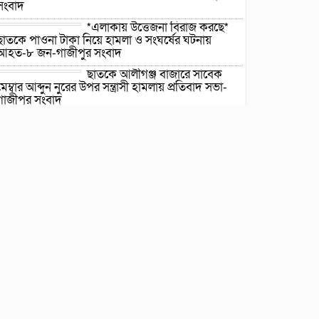
সংবাদ
*এলাকায় উত্তেজনা বিরাজ করছে*
ছাতকে পাওনা টাকা নিয়ে হামলা ও সংঘর্ষের ঘটনায়
আহত-৮ জন-গাজীপুর সংবাদ
ছাতকে আলীগঞ্জ বাজারে সাবেক
মেম্বার আব্দুন নুরের উপর সন্ত্রাসী হামলায় প্রতিবাদ সভা-
গাজীপুর সংবাদ
জুলাই গন-অভ্যুত্থান দিবস উপলক্ষে
চিত্রাঙ্কন প্রতিযোগিতায় সাংবাদিক কন্যা নীলা ১ম স্হান
করেছে-গাজীপুর সংবাদ
ছাতকে বিদ্যুৎ বিল, লোডশেডিংয়ের
প্রতিবাদে চরবাড়ুকা গ্রামের
গ্রাহকদের প্রতিবাদ ও ক্ষোভ-
গাজীপুর সংবাদ
১২ হাজার টাকার ঋণে ১৩ লাখ
টাকার মামলা: সুদের ফাঁদে নীরব
নির্যাতনের শিকার, গ্রেপ্তার সুদ
ব্যবসায়ী-গাজীপুর সংবাদ
দীর্ঘ প্রতীক্ষার অবসান: জুমার
নামাজে মুখরিত রাণীশংকৈল মডেল
মসজিদ, শুরু হলো ইবাদত ও