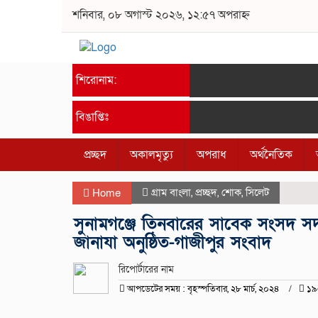
শনিবার, ০৮ অগাস্ট ২০২৬, ১২:৫৭ অপরাহ্ন
শিরোনাম:
বিঙাপ্তিঃ
প্রচ্ছদ
অকালমৃত্যু
অপরাধ
অর্থনৈতিক
গ্রাম বাংলা
,
প্রচ্ছদ
,
শোক
,
সিলেট
Home
সুনামগঞ্জে তিনবারের সাবেক সংসদ সদস
জানাযা অনুষ্ঠিত-গাজীপুর সংবাদ
রিপোর্টারের নাম
আপডেটের সময় : বৃহস্পতিবার, ২৮ মার্চ, ২০২৪
১৯৫