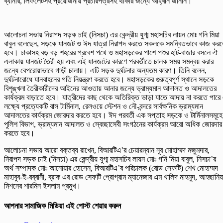
ব্যানার, লিফলেটসহ প্রয়োজনীয় প্রচারপত্রসহ থাকার জন্যে আহ্বান জানান।
আলোচনা সভায় নিরাপদ সড়ক চাই (নিসচা) এর কেন্দ্রীয় যুগ্ম মহাসচিব লায়ন মোঃ গনি মিয়া
বাবুল বলেছেন, সড়কে যানজট ও ঈদ যাত্রা নিরাপদ করতে সকলকে সমন্বিতভাবে কাজ কর
হবে। ঢাকাসহ বড় বড় শহরের প্রবেশ পথে ও মহাসড়কের পাশে পশুর হাট-বাজার বসলে ঐ
এলাকায় যানজট তৈরী হয় এবং এই যানজটের কারণে পরবর্তীতে চালক সময় সমন্বয় করার
জন্যে বেপরোয়াভাবে গাড়ী চালায়। এটি সড়ক দুর্ঘটনার অন্যতম কারণ। তিনি বলেন,
দুর্ঘটনারোধে যানবাহনের গতি নিয়ন্ত্রণ করতে হবে। মহাসড়কের গুরুত্বপূর্ণ স্থানে সড়কে
বিশৃঙ্খলা তৈরীকারীদের আইনের আওতায় আনার জন্যে ভ্রাম্যমান আদালত ও আদালতের
কার্যক্রম বাড়াতে হবে। যাত্রীদের কাছ থেকে অতিরিক্ত ভাড়া যাতে আদায় না করতে পারে
লক্ষ্যে প্রত্যেকটি বাস টার্মিনাল, রেলওয়ে স্টেশন ও নৌ-বন্দরে সার্বক্ষনিক ভ্রাম্যমান
আদালতের কার্যক্রম জোরদার করতে হবে। ঈদ পরবর্তী এক সপ্তাহ সড়কে ও টার্মিনালসমূহে
পুলিশ বিভাগ, ভ্রাম্যমান আদালত ও স্বেচ্ছাসেবী সংগঠনের কার্যক্রম আরো অধিক জোরদার
করতে হবে।
আলোচনা সভায় আরো বক্তব্য রাখেন, বিআরটিএ’র চেয়ারম্যান নূর মোহাম্মদ মজুমদার,
নিরাপদ সড়ক চাই (নিসচা) এর কেন্দ্রীয় যুগ্ম মহাসচিব লায়ন মোঃ গনি মিয়া বাবুল, নিসচা’র
অর্থ সম্পাদক মোঃ আনোয়ার হোসেন, বিআরটিএ’র পরিচালক (রোড সেফটি) শেখ মোহাম্মদ
মাহাবুব-ই-রব্বানী, ব্রাক এর রোড সেফটি প্রোগ্রাম ম্যানেজার এম খালিদ মাহমুদ, আহছানিয়
মিশনের শারমিন ইসলাম প্রমুখ।
আপনার সামাজিক মিডিয়া এই পোস্ট শেয়ার করুন