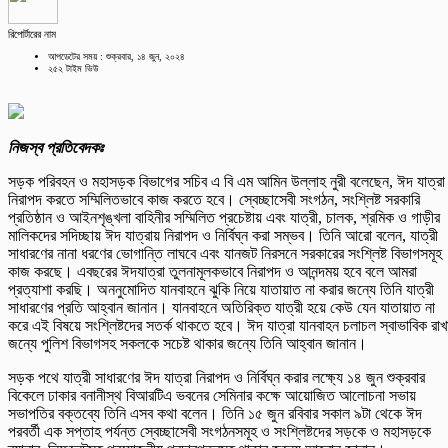
রিপোর্টারের নাম
আপডেটের সময় : শুক্রবার, ১৪ জুন, ২০২৪
২৫২ টাইম ভিউ
নিজস্ব প্রতিবেদকঃ
সড়ক পরিবহন ও মহাসড়ক বিভাগের সচিব এ বি এম আমিন উল্লাহ নুরী বলেছেন, ঈদ যাত্রা
নিরাপদ করতে সম্মিলিতভাবে কাজ করতে হবে। স্বেচ্ছাসেবী সংগঠন, সংশ্লিষ্ট সরকারি
প্রতিষ্ঠান ও আইনশৃঙ্খলা বাহিনীর সম্মিলিত প্রচেষ্টায় এবং যাত্রী, চালক, শ্রমিক ও গাড়ীর
মালিকদের সদিচ্ছায় ঈদ যাত্রায় নিরাপদ ও নির্বিঘ্ন করা সম্ভব। তিনি আরো বলেন, যাত্রী
সাধারণের নানা ধরণের ভোগান্তি লাঘবে এবং যানজট নিরসনে সরকারের সংশ্লিষ্ট বিভাগসমূহ
কাজ করছে। এবছরের ঈদযাত্রা তুলনামূলকভাবে নিরাপদ ও আনন্দময় হবে বলে আমরা
প্রত্যাশা করছি। অননুমোদিত যানবাহনে ঝুকি নিয়ে যাতায়াত না করার জন্যে তিনি যাত্রী
সাধারণের প্রতি আহ্বান জানান। যানবাহনে অতিরিক্ত যাত্রী হয়ে কেউ যেন যাতায়াত না
করে এই বিষয়ে সংশ্লিষ্টদের সতর্ক থাকতে হবে। ঈদ যাত্রা যানবাহন চলাচল স্বাভাবিক রাখ
জন্যে পুলিশ বিভাগসহ সকলকে সচেষ্ট থাকার জন্যে তিনি আহ্বান জানান।
সড়ক পথে যাত্রী সাধারণের ঈদ যাত্রা নিরাপদ ও নির্বিঘ্ন করার লক্ষ্যে ১৪ জুন শুক্রবার
বিকেলে ঢাকার বনানীস্থ বিআরটিএ ভবনের সেমিনার কক্ষে আয়োজিত আলোচনা সভায়
সভাপতির বক্তব্যে তিনি এসব কথা বলেন। তিনি ১৫ জুন রবিবার সকাল ৯টা থেকে ঈদ
পরবর্তী এক সপ্তাহ পর্যন্ত স্বেচ্ছাসেবী সংগঠনসমূহ ও সংশ্লিষ্টদের সড়কে ও মহাসড়কে