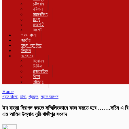
চট্টগ্রাম
বরিশাল
ময়মনসিংহ
রংপুর
রাজশাহী
সিলেট
গ্রাম বাংলা
জাতীয়
তথ্য প্রযুক্তি
নির্বাচন
অন্যান্য
বিনোদন
ভিডিও
রাজনৈতিক
শিক্ষা
সাহিত্য
Home
গ্রাম বাংলা
,
ঢাকা
,
প্রচ্ছদ
,
সড়ক জনপদ
ঈদ যাত্রা নিরাপদ করতে সম্মিলিতভাবে কাজ করতে হবে …….সচিব এ বি
এম আমিন উল্লাহ নুরী-গাজীপুর সংবাদ