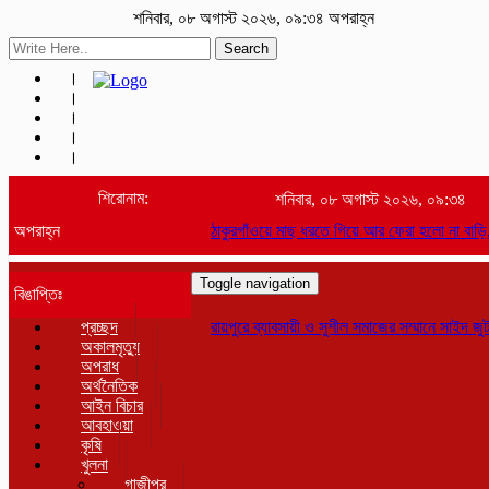
শনিবার, ০৮ অগাস্ট ২০২৬, ০৯:৩৪ অপরাহ্ন
Search
শিরোনাম:
শনিবার, ০৮ অগাস্ট ২০২৬, ০৯:৩৪
অপরাহ্ন
ঠাকুরগাঁওয়ে মাছ ধরতে গিয়ে আর ফেরা হলো না বাড়ি, নোনো নদ
Toggle navigation
বিঙাপ্তিঃ
প্রচ্ছদ
রায়পুরে ব্যাবসায়ী ও সুশীল সমাজের সম্মানে সাইদ জুটনের 
অকালমৃত্যু
অপরাধ
অর্থনৈতিক
আইন বিচার
আবহাওয়া
কৃষি
খুলনা
গাজীপুর