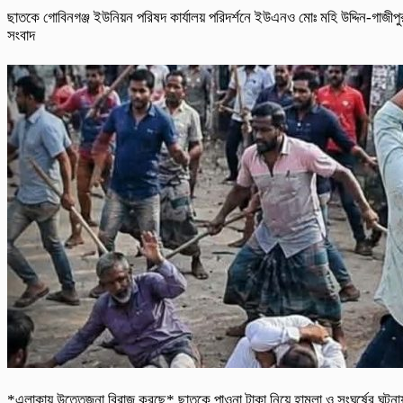
ছাতকে গোবিনগঞ্জ ইউনিয়ন পরিষদ কার্যালয় পরিদর্শনে ইউএনও মোঃ মহি উদ্দিন-গাজীপু
সংবাদ
*এলাকায় উত্তেজনা বিরাজ করছে* ছাতকে পাওনা টাকা নিয়ে হামলা ও সংঘর্ষের ঘটনা