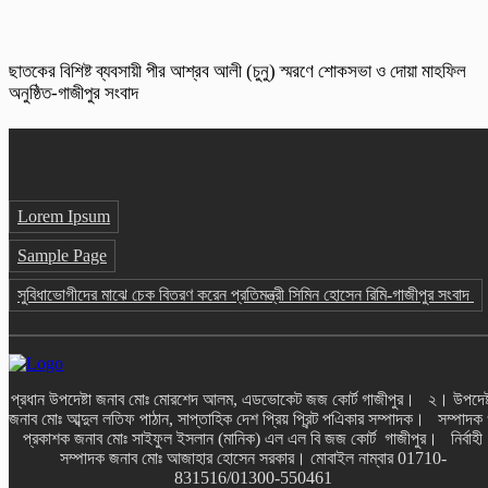
ছাতকের বিশিষ্ট ব্যবসায়ী পীর আশ্রব আলী (চুনু) স্মরণে শোকসভা ও দোয়া মাহফিল
অনুষ্ঠিত-গাজীপুর সংবাদ
Lorem Ipsum
Sample Page
সুবিধাভোগীদের মাঝে চেক বিতরণ করেন প্রতিমন্ত্রী সিমিন হোসেন রিমি-গাজীপুর সংবাদ
প্রধান উপদেষ্টা জনাব মোঃ মোরশেদ আলম, এডভোকেট জজ কোর্ট গাজীপুর। ২। উপদেষ্
জনাব মোঃ আব্দুল লতিফ পাঠান, সাপ্তাহিক দেশ প্রিয় প্রিন্ট পএিকার সম্পাদক। সম্পাদক
প্রকাশক জনাব মোঃ সাইফুল ইসলান (মানিক) এল এল বি জজ কোর্ট গাজীপুর। নির্বাহী
সম্পাদক জনাব মোঃ আজাহার হোসেন সরকার। মোবাইল নাম্বার 01710-
831516/01300-550461