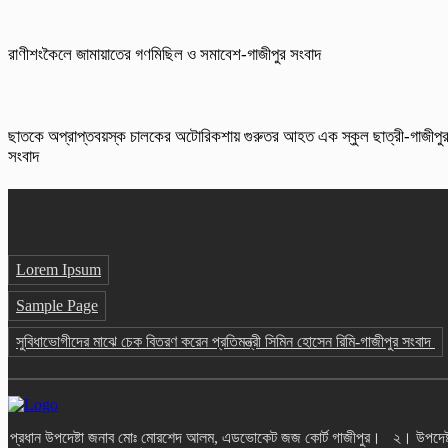
রাণীশংকৈলে জামায়াতের গণমিছিল ও সমাবেশ-গাজীপুর সংবাদ
ছাতকে অপ্রাপ্তবয়স্ক চালকের অটোরিকশায় গুরুতর আহত এক স্কুল ছাত্রী-গাজীপু
সংবাদ
Lorem Ipsum
Sample Page
সুবিধাভোগীদের মাঝে চেক বিতরণ করেন প্রতিমন্ত্রী সিমিন হোসেন রিমি-গাজীপুর সংবাদ
প্রধান উপদেষ্টা জনাব মোঃ মোরশেদ আলম, এডভোকেট জজ কোর্ট গাজীপুর। ২। উপদেষ্