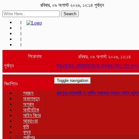
রবিবার, ০৯ অগাস্ট ২০২৬, ১২:১৪ পূর্বাহ্ন
Search
শিরোনাম:
রবিবার, ০৯ অগাস্ট ২০২৬, ১২:১৪
পূর্বাহ্ন
ঠাকুরগাঁওয়ে মোটরসাইকেলের ধাক্কায় প্রাণ গেল বৃদ্ধ
Toggle navigation
বিঙাপ্তিঃ
প্রচ্ছদ
রায়পুরে ব্যাবসায়ী ও সুশীল সমাজের সম্মানে সাইদ জুটনে
অকালমৃত্যু
অপরাধ
অর্থনৈতিক
আইন বিচার
আবহাওয়া
কৃষি
খুলনা
গাজীপুর