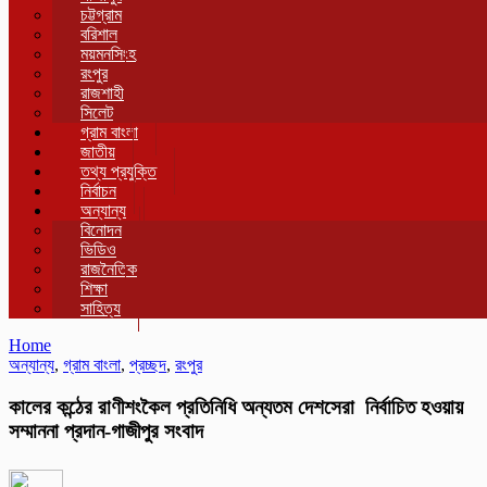
চট্টগ্রাম
বরিশাল
ময়মনসিংহ
রংপুর
রাজশাহী
সিলেট
গ্রাম বাংলা
জাতীয়
তথ্য প্রযুক্তি
নির্বাচন
অন্যান্য
বিনোদন
ভিডিও
রাজনৈতিক
শিক্ষা
সাহিত্য
Home
অন্যান্য
,
গ্রাম বাংলা
,
প্রচ্ছদ
,
রংপুর
কালের কন্ঠের রাণীশংকৈল প্রতিনিধি অন্যতম দেশসেরা নির্বাচিত হওয়ায়
সম্মাননা প্রদান-গাজীপুর সংবাদ