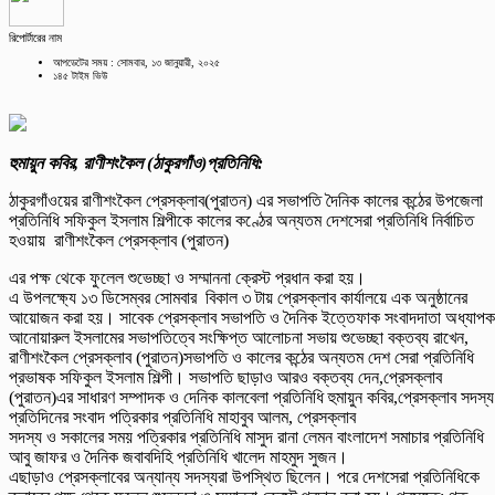
রিপোর্টারের নাম
আপডেটের সময় : সোমবার, ১৩ জানুয়ারী, ২০২৫
১৪৫ টাইম ভিউ
হুমায়ুন কবির, রাণীশংকৈল (ঠাকুরগাঁও)প্রতিনিধি:
ঠাকুরগাঁওয়ের রাণীশংকৈল‌‌‌ প্রেসক্লাব(পুরাতন) এর সভাপতি দৈনিক কালের কন্ঠের উপজেলা
প্রতিনিধি সফিকুল ইসলাম শিল্পীকে কালের কণ্ঠের অন্যতম দেশসেরা প্রতিনিধি নির্বাচিত
হওয়ায় রাণীশংকৈল প্রেসক্লাব (পুরাতন)
এর পক্ষ থেকে ফুলেল শুভেচ্ছা ও সম্মাননা ক্রেস্ট প্রধান করা হয়।
এ উপলক্ষ্যে ১৩ ডিসেম্বর সোমবার বিকাল ৩ টায় প্রেসক্লাব কার্যালয়ে এক অনুষ্ঠানের
আয়োজন করা হয়। সাবেক প্রেসক্লাব সভাপতি ও দৈনিক ইত্তেফাক সংবাদদাতা অধ্যাপক
আনোয়ারুল ইসলামের সভাপতিত্বে সংক্ষিপ্ত আলোচনা সভায় শুভেচ্ছা বক্তব্য রাখেন,
রাণীশংকৈল প্রেসক্লাব (পুরাতন)সভাপতি ও কালের কন্ঠের অন্যতম দেশ সেরা প্রতিনিধি
প্রভাষক সফিকুল ইসলাম শিল্পী। সভাপতি ছাড়াও আরও বক্তব্য দেন,প্রেসক্লাব
(পুরাতন)এর সাধারণ সম্পাদক ও দেনিক কালবেলা প্রতিনিধি হুমায়ুন কবির,প্রেসক্লাব সদস্য
প্রতিদিনের সংবাদ পত্রিকার প্রতিনিধি মাহাবুব আলম, প্রেসক্লাব
সদস্য ও সকালের সময় পত্রিকার প্রতিনিধি মাসুদ রানা লেমন বাংলাদেশ সমাচার প্রতিনিধি
আবু জাফর ও দৈনিক জবাবদিহি প্রতিনিধি খালেদ মাহমুদ সুজন।
এছাড়াও প্রেসক্লাবের অন্যান্য সদস্যরা উপস্থিত ছিলেন। পরে দেশসেরা প্রতিনিধিকে