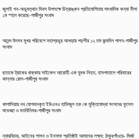
জুলাই গন-অভ্যুত্থান দিবস উপলক্ষে চিত্রাঙ্কন প্রতিযোগিতায় সাংবাদিক কন্যা নীলা
১ম স্হান করেছে-গাজীপুর সংবাদ
আনন্দ উৎসব মুখর পরিবেশে মহাপ্রভুর আখড়ায় পড়শীর ১২ তম জন্মদিন পালন-গাজীপুর
সংবাদ
ছাতকে ট্রাকের ধাক্কায় সাইকেল আরোহী এক যুবক নিহত, হাসপাতালে পরিবারের
কান্নার রোল-গাজীপুর সংবাদ
কাপাসিয়ায় নব যোগদানকৃত ইউএনও হাফিজুল হক কে মুক্তিযোদ্ধা সংসদের ফুলেল
শুভেচ্ছা ও মতবিনিময়-গাজীপুর সংবাদ
ন্যায়বিচার, আইনের শাসন ও ইনসাফ প্রতিষ্ঠাই আমাদের লক্ষ্য: ঠাকুরগাঁওয়ে- মির্জা