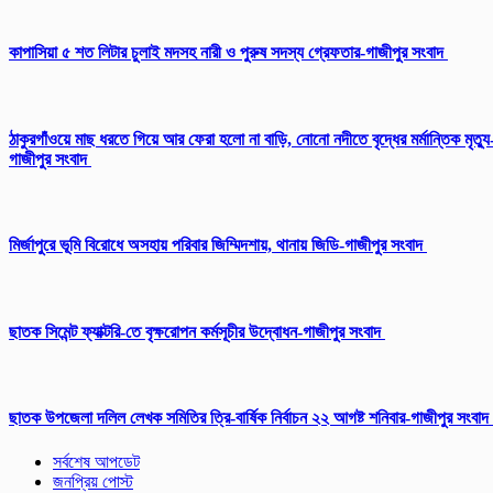
কাপাসিয়া ৫ শত লিটার চুলাই মদসহ নারী ও পুরুষ সদস্য গ্রেফতার-গাজীপুর সংবাদ
ঠাকুরগাঁওয়ে মাছ ধরতে গিয়ে আর ফেরা হলো না বাড়ি, নোনো নদীতে বৃদ্ধের মর্মান্তিক মৃত্যু
গাজীপুর সংবাদ
মির্জাপুরে ভূমি বিরোধে অসহায় পরিবার জিম্মিদশায়, থানায় জিডি-গাজীপুর সংবাদ
ছাতক সিমেন্ট ফ্যাক্টরি-তে বৃক্ষরোপন কর্মসূচীর উদ্বোধন-গাজীপুর সংবাদ
ছাতক উপজেলা দলিল লেখক সমিতির ত্রি-বার্ষিক নির্বাচন ২২ আগষ্ট শনিবার-গাজীপুর সংবাদ
সর্বশেষ আপডেট
জনপ্রিয় পোস্ট