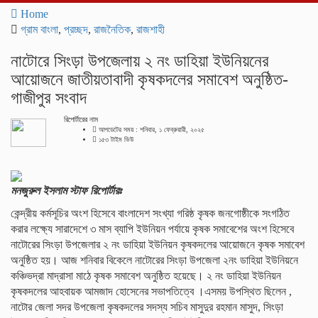
navigati
Home
গ্রাম বাংলা
,
প্রচ্ছদ
,
রাজনৈতিক
,
রাজশাহী
নাটোরে সিংড়া উপজেলায় ২ নং ডাহিয়া ইউনিয়নের
আয়োজনে জাতীয়তাবাদী কৃষকদলের সমাবেশ অনুষ্ঠিত-
গাজীপুর সংবাদ
রিপোর্টারের নাম
আপডেটের সময় : শনিবার, ১ ফেব্রুয়ারী, ২০২৫
১৫৩ টাইম ভিউ
মনজুরুল ইসলাম স্টাফ রিপোর্টারঃ
কেন্দ্রীয় কর্মসূচির অংশ হিসেবে বাংলাদেশ সংখ্যা গরিষ্ঠ কৃষক জনগোষ্ঠীকে সংগঠিত
করার লক্ষ্যে সারাদেশে ৩ মাস ব্যাপি ইউনিয়ন পর্যায়ে কৃষক সমাবেশের অংশ হিসেবে
নাটোরের সিংড়া উপজেলার ২ নং ডাহিয়া ইউনিয়ন কৃষকদলের আয়োজনে কৃষক সমাবেশ
অনুষ্ঠিত হয়। আজ শনিবার বিকেলে নাটোরের সিংড়া উপজেলা ২নং ডাহিয়া ইউনিয়নে
কঞ্চিভদ্রা মাদ্রাসা মাঠে কৃষক সমাবেশ অনুষ্ঠিত হয়েছে। ২ নং ডাহিয়া ইউনিয়ন
কৃষকদলের আহবায়ক আমজাদ হোসেনের সভাপতিত্বে ।এসময় উপস্থিত ছিলেন ,
নাটোর জেলা সদর উপজেলা কৃষকদলের সদস্য সচিব মাসুদুর রহমান মাসুদ, সিংড়া