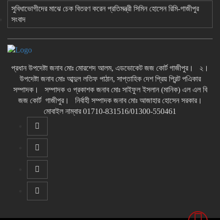
সুবিধাভোগীদের মাঝে চেক বিতরণ করেন প্রতিমন্ত্রী সিমিন হোসেন রিমি-গাজীপুর
সংবাদ
প্রধান উপদেষ্টা জনাব মোঃ মোরশেদ আলম, এডভোকেট জজ কোর্ট গাজীপুর। ২।
উপদেষ্টা জনাব মোঃ আব্দুল লতিফ পাঠান, সাপ্তাহিক দেশ প্রিয় প্রিন্ট পএিকার
সম্পাদক। সম্পাদক ও প্রকাশক জনাব মোঃ সাইফুল ইসলান (মানিক) এল এল বি
জজ কোর্ট গাজীপুর। নির্বাহী সম্পাদক জনাব মোঃ আজাহার হোসেন সরকার।
মোবাইল নাম্বার 01710-831516/01300-550461