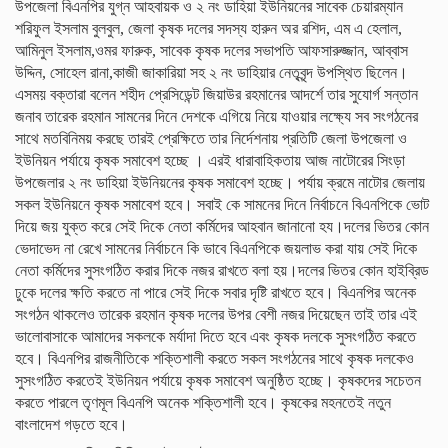
উপজেলা বিএনপির যুগ্ন আহবায়ক ও ২ নং ডাহিয়া ইউনিয়নের সাবেক চেয়ারম্যান
শরিফুল ইসলাম বুলবুল, জেলা কৃষক দলের সদস্য হারুন অর রশিদ, এম এ হেলাল,
আমিনুল ইসলাম,ওমর ফারুক, সাবেক কৃষক দলের সভাপতি আফসারুজ্জান, আব্বাস
উদ্দিন, সোহেল রানা,কাজী জাকারিয়া সহ ২ নং ডাহিয়ার নেতৃবৃন্দ উপস্থিত ছিলেন।
এসময় বক্তারা বলেন শহীদ প্রেসিডেন্ট জিয়াউর রহমানের আদর্শে তার সুযোর্গ সন্তান
জনাব তারেক রহমান সামনের দিনে দেশকে এগিয়ে নিয়ে যাওয়ার লক্ষ্যে সব সংগঠনের
সাথে মতবিনিময় করছে তারই প্রেক্ষিতে তার নির্দেশনায় প্রতিটি জেলা উপজেলা ও
ইউনিয়ন পর্যায়ে কৃষক সমাবেশ হচ্ছে । এরই ধারাবাহিকতায় আজ নাটোরের সিংড়া
উপজেলার ২ নং ডাহিয়া ইউনিয়নের কৃষক সমাবেশ হচ্ছে। পর্যায় ক্রমে নাটোর জেলায়
সকল ইউনিয়নে কৃষক সমাবেশ হবে। সবাই কে সামনের দিনে নির্বাচনে বিএনপিকে ভোট
দিয়ে জয় যুক্ত করে সেই দিকে নেতা কর্মিদের আহবান জানানো হয।দলের ভিতর কোন
ভেদাভেদ না রেখে সামনের নির্বাচনে কি ভাবে বিএনপিকে জয়লাভ করা যায় সেই দিকে
নেতা কর্মিদের সুসংগঠিত করার দিকে নজর রাখতে বলা হয়।দলের ভিতর কোন হাইব্রিড
ঢুকে দলের ক্ষতি করতে না পারে সেই দিকে সবার দৃষ্টি রাখতে হবে। বিএনপির অনেক
সংগঠন থাকলেও তারেক রহমান কৃষক দলের উপর বেশী নজর দিয়েছেন তাই তার এই
ভালোবাসাকে আমাদের সকলকে মর্যাদা দিতে হবে এবং কৃষক দলকে সুসংগঠিত করতে
হবে। বিএনপির রাজনীতিকে শক্তিশালী করতে সকল সংগঠনের সাথে কৃষক দলকেও
সুসংগঠিত করতেই ইউনিয়ন পর্যায়ে কৃষক সমাবেশ অনুষ্ঠিত হচ্ছে। কৃষকদের সচেতন
করতে পারলে তৃণমূল বিএনপি অনেক শক্তিশালী হবে। কৃষকের মহনতেই নতুন
বাংলাদেশ গড়তে হবে।