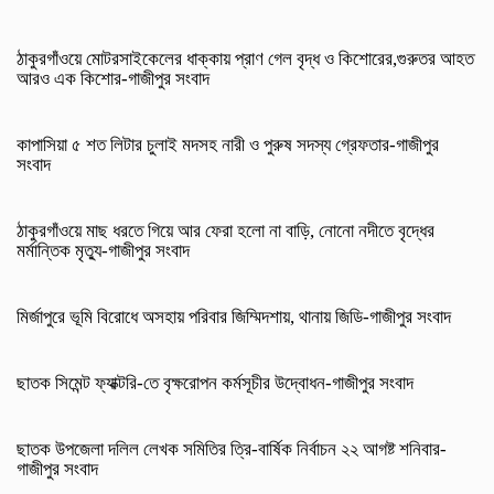
ঠাকুরগাঁওয়ে মোটরসাইকেলের ধাক্কায় প্রাণ গেল বৃদ্ধ ও কিশোরের,গুরুতর আহত
আরও এক কিশোর-গাজীপুর সংবাদ
কাপাসিয়া ৫ শত লিটার চুলাই মদসহ নারী ও পুরুষ সদস্য গ্রেফতার-গাজীপুর
সংবাদ
ঠাকুরগাঁওয়ে মাছ ধরতে গিয়ে আর ফেরা হলো না বাড়ি, নোনো নদীতে বৃদ্ধের
মর্মান্তিক মৃত্যু-গাজীপুর সংবাদ
মির্জাপুরে ভূমি বিরোধে অসহায় পরিবার জিম্মিদশায়, থানায় জিডি-গাজীপুর সংবাদ
ছাতক সিমেন্ট ফ্যাক্টরি-তে বৃক্ষরোপন কর্মসূচীর উদ্বোধন-গাজীপুর সংবাদ
ছাতক উপজেলা দলিল লেখক সমিতির ত্রি-বার্ষিক নির্বাচন ২২ আগষ্ট শনিবার-
গাজীপুর সংবাদ