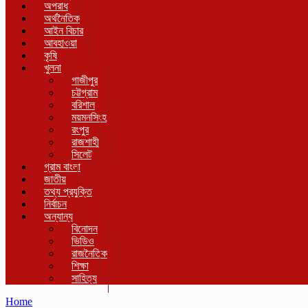
অপরাধ
অর্থনৈতিক
আইন বিচার
আবহাওয়া
কৃষি
খুলনা
গাজীপুর
চট্টগ্রাম
বরিশাল
ময়মনসিংহ
রংপুর
রাজশাহী
সিলেট
গ্রাম বাংলা
জাতীয়
তথ্য প্রযুক্তি
নির্বাচন
অন্যান্য
বিনোদন
ভিডিও
রাজনৈতিক
শিক্ষা
সাহিত্য
Home