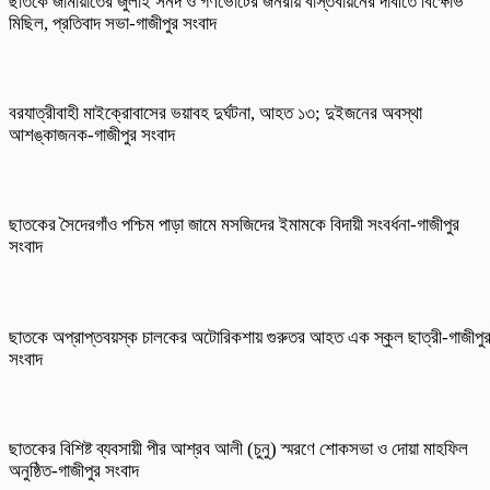
ছাতকে জামায়াতের জুলাই সনদ ও গণভোটের জনরায় বাস্তবায়নের দাবীতে বিক্ষোভ
মিছিল, প্রতিবাদ সভা-গাজীপুর সংবাদ
বরযাত্রীবাহী মাইক্রোবাসের ভয়াবহ দুর্ঘটনা, আহত ১৩; দুইজনের অবস্থা
আশঙ্কাজনক-গাজীপুর সংবাদ
ছাতকের সৈদেরগাঁও পশ্চিম পাড়া জামে মসজিদের ইমামকে বিদায়ী সংবর্ধনা-গাজীপুর
সংবাদ
ছাতকে অপ্রাপ্তবয়স্ক চালকের অটোরিকশায় গুরুতর আহত এক স্কুল ছাত্রী-গাজীপু
সংবাদ
ছাতকের বিশিষ্ট ব্যবসায়ী পীর আশ্রব আলী (চুনু) স্মরণে শোকসভা ও দোয়া মাহফিল
অনুষ্ঠিত-গাজীপুর সংবাদ