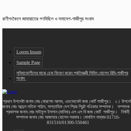
রাণীশংকৈলে জামায়াতের গণমিছিল ও সমাবেশ-গাজীপুর সংবাদ
Lorem Ipsum
Sample Page
সুবিধাভোগীদের মাঝে চেক বিতরণ করেন প্রতিমন্ত্রী সিমিন হোসেন রিমি-গাজীপুর
সংবাদ
প্রধান উপদেষ্টা জনাব মোঃ মোরশেদ আলম, এডভোকেট জজ কোর্ট গাজীপুর। ২। উপদেষ্
জনাব মোঃ আব্দুল লতিফ পাঠান, সাপ্তাহিক দেশ প্রিয় প্রিন্ট পএিকার সম্পাদক। সম্পাদক
প্রকাশক জনাব মোঃ সাইফুল ইসলান (মানিক) এল এল বি জজ কোর্ট গাজীপুর। নির্বাহী
সম্পাদক জনাব মোঃ আজাহার হোসেন সরকার। মোবাইল নাম্বার 01710-
831516/01300-550461