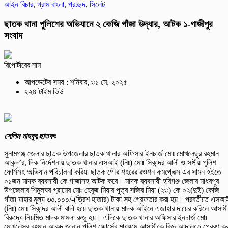
আইন বিচার
,
গ্রাম বাংলা
,
প্রচ্ছদ
,
সিলেট
ছাতক থানা পুলিশের অভিযানে ২ কেজি গাঁজা উদ্ধার, আটক ১-গাজীপুর
সংবাদ
রিপোর্টারের নাম
আপডেটের সময় : শনিবার, ৩১ মে, ২০২৫
২২৪ টাইম ভিউ
সেলিম মাহবুব,ছাতকঃ
সুনামগঞ্জ জেলার ছাতক উপজেলার ছাতক থানার অফিসার ইনচার্জ মোঃ মোখলেছুর রহমান
আকন্দ’র, দিক নির্দেশনায় ছাতক থানার এসআই (নিঃ) মোঃ সিকান্দর আলী ও সঙ্গীয় পুলিশ
ফোর্সসহ অভিযান পরিচালনা করিয়া ছাতক পৌর শহরের রওশন কমপ্লেক্স এর সামন হইতে
০১জন মাদক ব্যবসায়ী কে গাজাসহ আটক করে। মাদক ব্যবসায়ী হবিগঞ্জ জেলার মাধবপুর
উপজেলার শিমুলঘর গ্রামের মোঃ হেবুজ মিয়ার পুত্র সজিব মিয়া (২৩) কে ০২(দুই) কেজি
গাঁজা যাহার মূল্য ৩০,০০০/-(ত্রিশ হাজার) টাকা সহ গ্রেফতার করা হয়। পরবর্তীতে এসআ
(নিঃ) মোঃ সিকান্দর আলী বাদী হয়ে ছাতক থানায় মাদক আইনে এজাহার দায়ের করিলে আসাম
বিরুদ্ধে নিয়মিত মাদক মামলা রুজু হয়। এদিকে ছাতক থানার অফিসার ইনচার্জ মোঃ
মোখলেসুর রহমান আকন্দ জানান পুলিশ ফোর্সের মাধ্যমে আসামীকে বিজ্ঞ আদালতে প্রেরণ কর