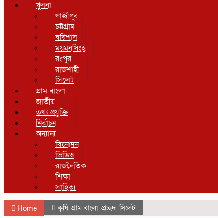
খুলনা
গাজীপুর
চট্টগ্রাম
বরিশাল
ময়মনসিংহ
রংপুর
রাজশাহী
সিলেট
গ্রাম বাংলা
জাতীয়
তথ্য প্রযুক্তি
নির্বাচন
অন্যান্য
বিনোদন
ভিডিও
রাজনৈতিক
শিক্ষা
সাহিত্য
কৃষি
,
গ্রাম বাংলা
,
প্রচ্ছদ
,
সিলেট
Home