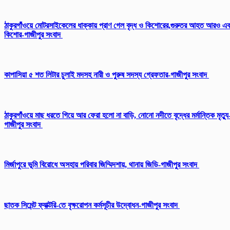
ঠাকুরগাঁওয়ে মোটরসাইকেলের ধাক্কায় প্রাণ গেল বৃদ্ধ ও কিশোরের,গুরুতর আহত আরও এ
কিশোর-গাজীপুর সংবাদ
কাপাসিয়া ৫ শত লিটার চুলাই মদসহ নারী ও পুরুষ সদস্য গ্রেফতার-গাজীপুর সংবাদ
ঠাকুরগাঁওয়ে মাছ ধরতে গিয়ে আর ফেরা হলো না বাড়ি, নোনো নদীতে বৃদ্ধের মর্মান্তিক মৃত্যু
গাজীপুর সংবাদ
মির্জাপুরে ভূমি বিরোধে অসহায় পরিবার জিম্মিদশায়, থানায় জিডি-গাজীপুর সংবাদ
ছাতক সিমেন্ট ফ্যাক্টরি-তে বৃক্ষরোপন কর্মসূচীর উদ্বোধন-গাজীপুর সংবাদ