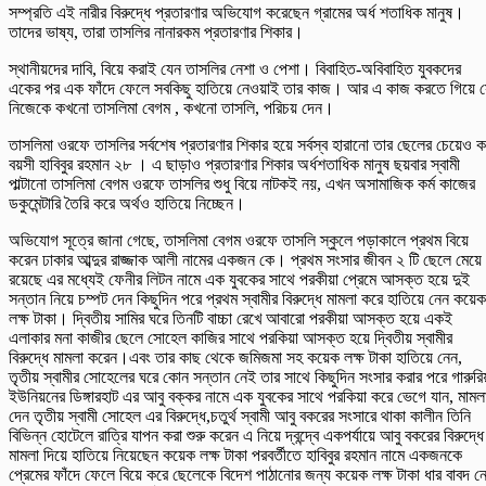
সম্প্রতি এই নারীর বিরুদ্ধে প্রতারণার অভিযোগ করেছেন গ্রামের অর্ধ শতাধিক মানুষ।
তাদের ভাষ্য, তারা তাসলির নানারকম প্রতারণার শিকার।
স্থানীয়দের দাবি, বিয়ে করাই যেন তাসলির নেশা ও পেশা। বিবাহিত-অবিবাহিত যুবকদের
একের পর এক ফাঁদে ফেলে সবকিছু হাতিয়ে নেওয়াই তার কাজ। আর এ কাজ করতে গিয়ে 
নিজেকে কখনো তাসলিমা বেগম , কখনো তাসলি, পরিচয় দেন।
তাসলিমা ওরফে তাসলির সর্বশেষ প্রতারণার শিকার হয়ে সর্বস্ব হারানো তার ছেলের চেয়েও 
বয়সী হাবিবুর রহমান ২৮ । এ ছাড়াও প্রতারণার শিকার অর্ধশতাধিক মানুষ ছয়বার স্বামী
পাল্টানো তাসলিমা বেগম ওরফে তাসলির শুধু বিয়ে নাটকই নয়, এখন অসামাজিক কর্ম কাজের
ডকুমেন্টারি তৈরি করে অর্থও হাতিয়ে নিচ্ছেন।
অভিযোগ সূত্রে জানা গেছে, তাসলিমা বেগম ওরফে তাসলি স্কুলে পড়াকালে প্রথম বিয়ে
করেন ঢাকার আব্দুর রাজ্জাক আলী নামের একজন কে। প্রথম সংসার জীবন ২ টি ছেলে মেয়ে
রয়েছে এর মধ্যেই ফেনীর লিটন নামে এক যুবকের সাথে পরকীয়া প্রেমে আসক্ত হয়ে দুই
সন্তান নিয়ে চম্পট দেন কিছুদিন পরে প্রথম স্বামীর বিরুদ্ধে মামলা করে হাতিয়ে নেন কয়েক
লক্ষ টাকা। দ্বিতীয় সামির ঘরে তিনটি বাচ্চা রেখে আবারো পরকীয়া আসক্ত হয়ে একই
এলাকার মনা কাজীর ছেলে সোহেল কাজির সাথে পরকিয়া আসক্ত হয়ে দ্বিতীয় স্বামীর
বিরুদ্ধে মামলা করেন।এবং তার কাছ থেকে জমিজমা সহ কয়েক লক্ষ টাকা হাতিয়ে নেন,
তৃতীয় স্বামীর সোহেলের ঘরে কোন সন্তান নেই তার সাথে কিছুদিন সংসার করার পরে গারুরিয
ইউনিয়নের ডিঙ্গারহাট এর আবু বক্কর নামে এক যুবকের সাথে পরকিয়া করে ভেগে যান, মামল
দেন তৃতীয় স্বামী সোহেল এর বিরুদ্ধে,চতুর্থ স্বামী আবু বকরের সংসারে থাকা কালীন তিনি
বিভিন্ন হোটেলে রাত্রি যাপন করা শুরু করেন এ নিয়ে দ্বন্দ্বে একপর্যায়ে আবু বকরের বিরুদ্ধে
মামলা দিয়ে হাতিয়ে নিয়েছেন কয়েক লক্ষ টাকা পরবর্তীতে হাবিবুর রহমান নামে একজনকে
প্রেমের ফাঁদে ফেলে বিয়ে করে ছেলেকে বিদেশ পাঠানোর জন্য কয়েক লক্ষ টাকা ধার বাবদ ন