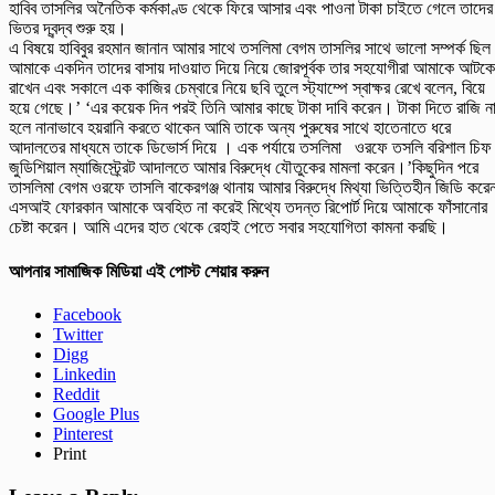
হাবিব তাসলির অনৈতিক কর্মকাণ্ড থেকে ফিরে আসার এবং পাওনা টাকা চাইতে গেলে তাদের
ভিতর দ্বন্দ্ব শুরু হয়।
এ বিষয়ে হাবিবুর রহমান জানান আমার সাথে তসলিমা বেগম তাসলির সাথে ভালো সম্পর্ক ছিল
আমাকে একদিন তাদের বাসায় দাওয়াত দিয়ে নিয়ে জোরপূর্বক তার সহযোগীরা আমাকে আটকে
রাখেন এবং সকালে এক কাজির চেম্বারে নিয়ে ছবি তুলে স্ট্যাম্পে স্বাক্ষর রেখে বলেন, বিয়ে
হয়ে গেছে।’ ‘এর কয়েক দিন পরই তিনি আমার কাছে টাকা দাবি করেন। টাকা দিতে রাজি ন
হলে নানাভাবে হয়রানি করতে থাকেন আমি তাকে অন্য পুরুষের সাথে হাতেনাতে ধরে
আদালতের মাধ্যমে তাকে ডিভোর্স দিয়ে । এক পর্যায়ে তসলিমা ওরফে তসলি বরিশাল চিফ
জুডিশিয়াল ম্যাজিস্ট্র্রেট আদালতে আমার বিরুদ্ধে যৌতুকের মামলা করেন।’কিছুদিন পরে
তাসলিমা বেগম ওরফে তাসলি বাকেরগঞ্জ থানায় আমার বিরুদ্ধে মিথ্যা ভিত্তিহীন জিডি করে
এসআই ফোরকান আমাকে অবহিত না করেই মিথ্যে তদন্ত রিপোর্ট দিয়ে আমাকে ফাঁসানোর
চেষ্টা করেন। আমি এদের হাত থেকে রেহাই পেতে সবার সহযোগিতা কামনা করছি।
আপনার সামাজিক মিডিয়া এই পোস্ট শেয়ার করুন
Facebook
Twitter
Digg
Linkedin
Reddit
Google Plus
Pinterest
Print