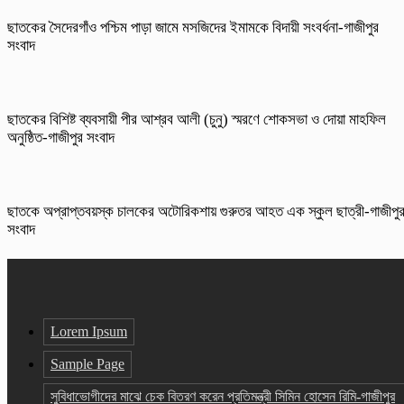
ছাতকের সৈদেরগাঁও পশ্চিম পাড়া জামে মসজিদের ইমামকে বিদায়ী সংবর্ধনা-গাজীপুর
সংবাদ
ছাতকের বিশিষ্ট ব্যবসায়ী পীর আশ্রব আলী (চুনু) স্মরণে শোকসভা ও দোয়া মাহফিল
অনুষ্ঠিত-গাজীপুর সংবাদ
ছাতকে অপ্রাপ্তবয়স্ক চালকের অটোরিকশায় গুরুতর আহত এক স্কুল ছাত্রী-গাজীপু
সংবাদ
Lorem Ipsum
Sample Page
সুবিধাভোগীদের মাঝে চেক বিতরণ করেন প্রতিমন্ত্রী সিমিন হোসেন রিমি-গাজীপুর