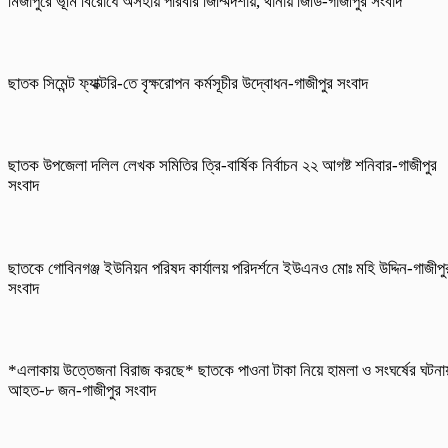
মির্জাপুরে ভূমি বিরোধে অসহায় পরিবার জিম্মিদশায়, থানায় জিডি-গাজীপুর সংবাদ
ছাতক সিমেন্ট ফ্যাক্টরি-তে বৃক্ষরোপন কর্মসূচীর উদ্বোধন-গাজীপুর সংবাদ
ছাতক উপজেলা দলিল লেখক সমিতির ত্রি-বার্ষিক নির্বাচন ২২ আগষ্ট শনিবার-গাজীপুর
সংবাদ
ছাতকে গোবিনগঞ্জ ইউনিয়ন পরিষদ কার্যালয় পরিদর্শনে ইউএনও মোঃ মহি উদ্দিন-গাজীপু
সংবাদ
*এলাকায় উত্তেজনা বিরাজ করছে* ছাতকে পাওনা টাকা নিয়ে হামলা ও সংঘর্ষের ঘটনা
আহত-৮ জন-গাজীপুর সংবাদ