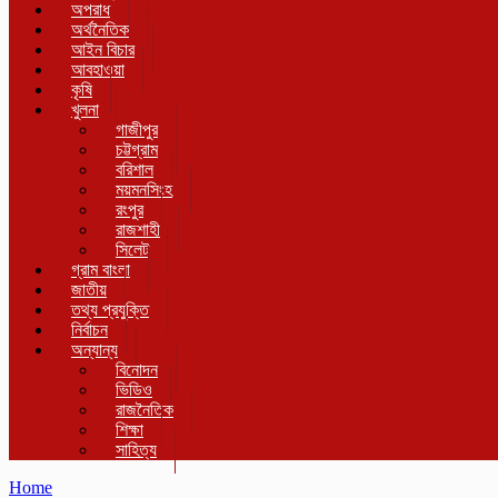
অপরাধ
অর্থনৈতিক
আইন বিচার
আবহাওয়া
কৃষি
খুলনা
গাজীপুর
চট্টগ্রাম
বরিশাল
ময়মনসিংহ
রংপুর
রাজশাহী
সিলেট
গ্রাম বাংলা
জাতীয়
তথ্য প্রযুক্তি
নির্বাচন
অন্যান্য
বিনোদন
ভিডিও
রাজনৈতিক
শিক্ষা
সাহিত্য
Home