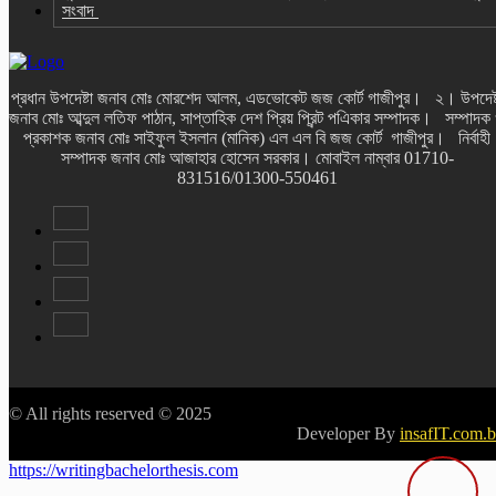
সংবাদ
প্রধান উপদেষ্টা জনাব মোঃ মোরশেদ আলম, এডভোকেট জজ কোর্ট গাজীপুর। ২। উপদেষ্
জনাব মোঃ আব্দুল লতিফ পাঠান, সাপ্তাহিক দেশ প্রিয় প্রিন্ট পএিকার সম্পাদক। সম্পাদক
প্রকাশক জনাব মোঃ সাইফুল ইসলান (মানিক) এল এল বি জজ কোর্ট গাজীপুর। নির্বাহী
সম্পাদক জনাব মোঃ আজাহার হোসেন সরকার। মোবাইল নাম্বার 01710-
831516/01300-550461
© All rights reserved © 2025
Developer By
insafIT.com.
https://writingbachelorthesis.com