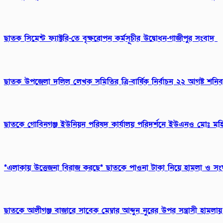
ছাতক সিমেন্ট ফ্যাক্টরি-তে বৃক্ষরোপন কর্মসূচীর উদ্বোধন-গাজীপুর সংবাদ
ছাতক উপজেলা দলিল লেখক সমিতির ত্রি-বার্ষিক নির্বাচন ২২ আগষ্ট শনি
ছাতকে গোবিনগঞ্জ ইউনিয়ন পরিষদ কার্যালয় পরিদর্শনে ইউএনও মোঃ মহি
*এলাকায় উত্তেজনা বিরাজ করছে* ছাতকে পাওনা টাকা নিয়ে হামলা ও স
ছাতকে আলীগঞ্জ বাজারে সাবেক মেম্বার আব্দুন নুরের উপর সন্ত্রাসী হামল