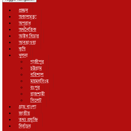
প্রচ্ছদ
অকালমৃত্যু
অপরাধ
অর্থনৈতিক
আইন বিচার
আবহাওয়া
কৃষি
খুলনা
গাজীপুর
চট্টগ্রাম
বরিশাল
ময়মনসিংহ
রংপুর
রাজশাহী
সিলেট
গ্রাম বাংলা
জাতীয়
তথ্য প্রযুক্তি
নির্বাচন