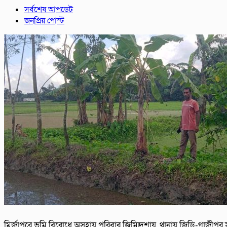
সর্বশেষ আপডেট
জনপ্রিয় পোস্ট
মির্জাপুরে ভূমি বিরোধে অসহায় পরিবার জিম্মিদশায়, থানায় জিডি-গাজীপুর