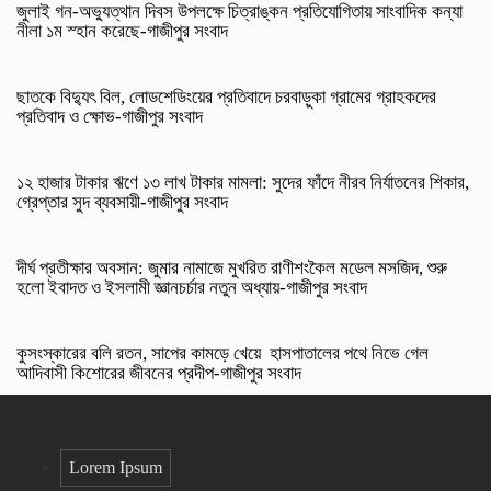
জুলাই গন-অভ্যুত্থান দিবস উপলক্ষে চিত্রাঙ্কন প্রতিযোগিতায় সাংবাদিক কন্যা
নীলা ১ম স্হান করেছে-গাজীপুর সংবাদ
ছাতকে বিদ্যুৎ বিল, লোডশেডিংয়ের প্রতিবাদে চরবাড়ুকা গ্রামের গ্রাহকদের
প্রতিবাদ ও ক্ষোভ-গাজীপুর সংবাদ
১২ হাজার টাকার ঋণে ১৩ লাখ টাকার মামলা: সুদের ফাঁদে নীরব নির্যাতনের শিকার,
গ্রেপ্তার সুদ ব্যবসায়ী-গাজীপুর সংবাদ
দীর্ঘ প্রতীক্ষার অবসান: জুমার নামাজে মুখরিত রাণীশংকৈল মডেল মসজিদ, শুরু
হলো ইবাদত ও ইসলামী জ্ঞানচর্চার নতুন অধ্যায়-গাজীপুর সংবাদ
কুসংস্কারের বলি রতন, সাপের কামড়ে খেয়ে হাসপাতালের পথে নিভে গেল
আদিবাসী কিশোরের জীবনের প্রদীপ-গাজীপুর সংবাদ
Lorem Ipsum