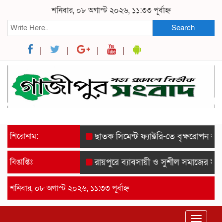
শনিবার, ০৮ অগাস্ট ২০২৬, ১১:৩৩ পূর্বাহ্ন
Search
শিরোনাম:
ছাতক সিমেন্ট ফ্যাক্টরি-তে বৃক্ষরোপন কর্মসূচ
বিঙাপ্তিঃ
রায়পুরে ব্যাবসায়ী ও সুশীল সমাজের সম্মানে
শনিবার, ০৮ অগাস্ট ২০২৬, ১১:৩৩ পূর্বাহ্ন
Toggle