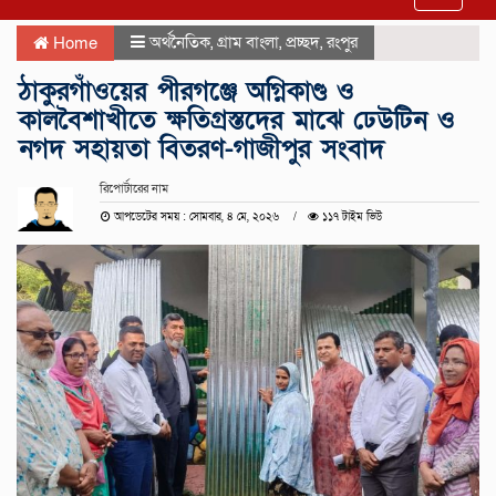
navigat
অর্থনৈতিক
,
গ্রাম বাংলা
,
প্রচ্ছদ
,
রংপুর
Home
ঠাকুরগাঁওয়ের পীরগঞ্জে অগ্নিকাণ্ড ও
কালবৈশাখীতে ক্ষতিগ্রস্তদের মাঝে ঢেউটিন ও
নগদ সহায়তা বিতরণ-গাজীপুর সংবাদ
রিপোর্টারের নাম
আপডেটের সময় : সোমবার, ৪ মে, ২০২৬
১১৭ টাইম ভিউ