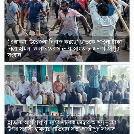
*এলাকায় উত্তেজনা বিরাজ করছে* ছাতকে পাওনা টাকা
নিয়ে হামলা ও সংঘর্ষের ঘটনায় আহত-৮ জন-গাজীপুর
সংবাদ
ছাতকে আলীগঞ্জ বাজারে সাবেক মেম্বার আব্দুন নুরের
উপর সন্ত্রাসী হামলায় প্রতিবাদ সভা-গাজীপুর সংবাদ