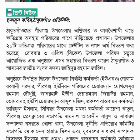
হুমায়ুন কবির,ঠাকুরগাঁও প্রতিনিধি:
ঠাকুরগাঁওয়ের পীরগঞ্জ উপজেলায় অগ্নিকাণ্ড ও কালবৈশাখী ঝড়ে
ক্ষতিগ্রস্ত অসহায় পরিবারের পাশে দাঁড়িয়েছে প্রশাসন। উপজেলার
২০টি ক্ষতিগ্রস্ত পরিবারের মাঝে ঢেউটিন ও নগদ অর্থ বিতরণ করা
হয়েছে। রোববার ৩ এপ্রিল (বিকেল) উপজেলা পরিষদ চত্বরে
আয়োজিত এক অনুষ্ঠানে এসব সহায়তা বিতরণ করেন ঠাকুরগাঁও-৩
আসনের জাতীয় সংসদ সদস্য জাহিদুর রহমান জাহিদ।
অনুষ্ঠানে উপস্থিত ছিলেন উপজেলা নির্বাহী কর্মকর্তা (ইউএনও) গোলাম
রব্বানী সরদার, পীরগঞ্জ ইউনিয়ন পরিষদের চেয়ারম্যান মোখলেসুর
রহমান চৌধুরী, জাবরহাট ইউপি চেয়ারম্যান জিয়াউর রহমান,
ভোমরাদহ ইউপি চেয়ারম্যান আব্দুল মজিদ, প্রকল্প বাস্তবায়ন কর্মকর্তা
তারিফুল ইসলাম, সিনিয়র উপজেলা মৎস্য কর্মকর্তা আয়েশা খাতুন,
পীরগঞ্জ প্রেসক্লাবের সভাপতি জয়নাল আবেদীন বাবুল ও সাধারণ
সম্পাদক নসরতে খোদা রানা, উপজেলা দুর্নীতি প্রতিরোধ কমিটির
সভাপতি মোকাদ্দেস হায়াত মিলন এবং যুবদলের সাধারণ সম্পাদক
দিদারুল ইসলাম রানা প্রমুখ। প্রকল্প বাস্তবায়ন কর্মকর্তা তারিফুল