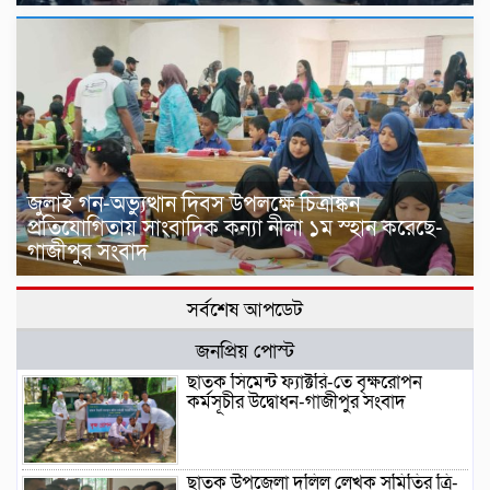
জুলাই গন-অভ্যুত্থান দিবস উপলক্ষে চিত্রাঙ্কন
প্রতিযোগিতায় সাংবাদিক কন্যা নীলা ১ম স্হান করেছে-
গাজীপুর সংবাদ
সর্বশেষ আপডেট
জনপ্রিয় পোস্ট
ছাতক সিমেন্ট ফ্যাক্টরি-তে বৃক্ষরোপন
কর্মসূচীর উদ্বোধন-গাজীপুর সংবাদ
ছাতক উপজেলা দলিল লেখক সমিতির ত্রি-