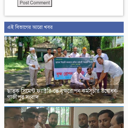
এই বিভাগের আরো খবর
ছাতক সিমেন্ট ফ্যাক্টরি-তে বৃক্ষরোপন কর্মসূচীর উদ্বোধন-
গাজীপুর সংবাদ