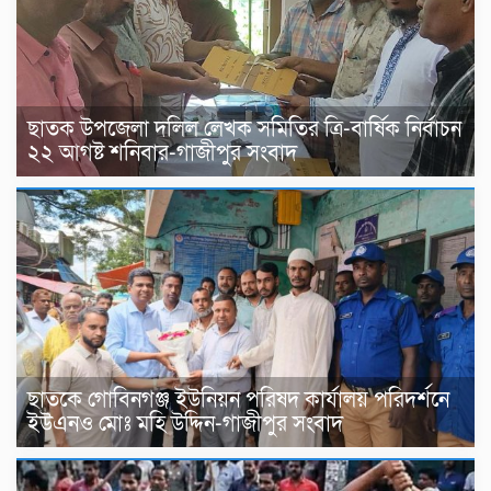
ছাতক উপজেলা দলিল লেখক সমিতির ত্রি-বার্ষিক নির্বাচন
২২ আগষ্ট শনিবার-গাজীপুর সংবাদ
ছাতকে গোবিনগঞ্জ ইউনিয়ন পরিষদ কার্যালয় পরিদর্শনে
ইউএনও মোঃ মহি উদ্দিন-গাজীপুর সংবাদ