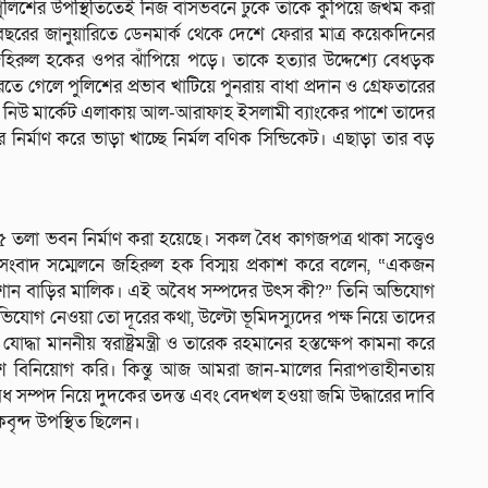
ুলিশের উপস্থিতিতেই নিজ বাসভবনে ঢুকে তাকে কুপিয়ে জখম করা
রের জানুয়ারিতে ডেনমার্ক থেকে দেশে ফেরার মাত্র কয়েকদিনের
ী জহিরুল হকের ওপর ঝাঁপিয়ে পড়ে। তাকে হত্যার উদ্দেশ্যে বেধড়ক
 গেলে পুলিশের প্রভাব খাটিয়ে পুনরায় বাধা প্রদান ও গ্রেফতারের
র নিউ মার্কেট এলাকায় আল-আরাফাহ ইসলামী ব্যাংকের পাশে তাদের
র্মাণ করে ভাড়া খাচ্ছে নির্মল বণিক সিন্ডিকেট। এছাড়া তার বড়
তলা ভবন নির্মাণ করা হয়েছে। সকল বৈধ কাগজপত্র থাকা সত্ত্বেও
সংবাদ সম্মেলনে জহিরুল হক বিস্ময় প্রকাশ করে বলেন, “একজন
িশান বাড়ির মালিক। এই অবৈধ সম্পদের উৎস কী?” তিনি অভিযোগ
ভিযোগ নেওয়া তো দূরের কথা, উল্টো ভূমিদস্যুদের পক্ষ নিয়ে তাদের
োদ্ধা মাননীয় স্বরাষ্ট্রমন্ত্রী ও তারেক রহমানের হস্তক্ষেপ কামনা করে
 বিনিয়োগ করি। কিন্তু আজ আমরা জান-মালের নিরাপত্তাহীনতায়
র, অবৈধ সম্পদ নিয়ে দুদকের তদন্ত এবং বেদখল হওয়া জমি উদ্ধারের দাবি
বৃন্দ উপস্থিত ছিলেন।