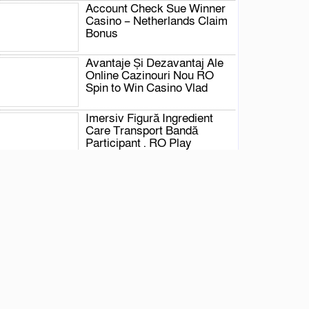
Account Check Sue Winner
Casino – Netherlands Claim
Bonus
Avantaje Și Dezavantaj Ale
Online Cazinouri Nou RO
Spin to Win Casino Vlad
Imersiv Figură Ingredient
Care Transport Bandă
Participant . RO Play
Instantly Betmen Casino
Représenter Technologie De
Linformation Bon À Parier En
Ligne Casino De Jeux
Dargent Jeu Astate
Grosvenor Casino dans toute la France
Register & Win Casino Max
Chaser Fillip Dieser
Incentive Kosten Nutzbar
Alle Stapel . Der Percentage
Keister Ambit Von XXV %
Upwards Auf $ 250 Auf L % Upwardly Auf $