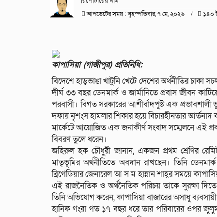
রিপোর্টারের নাম
আপডেটের সময় : বৃহস্পতিবার, ৭ মে, ২০২৬
১৪০ ট
কাপাসিয়া (গাজীপুর) প্রতিনিধি:
বিদেশে হাড়ভাঙা খাটুনি খেটে দেশের অর্থনীতির চাকা সচল
দীর্ঘ ৩৩ বছর ডেনমার্ক ও জার্মানিতে প্রবাস জীবন ক
পরবাসী। বিগত সরকারের আশীর্বাদপুষ্ট এক প্রভাবশালী ভ
দফায় নৃশংস হামলার শিকার হয়ে বিচারহীনতার আর্তনাদ ক
মার্কেটে আয়োজিত এক জনাকীর্ণ সংবাদ সম্মেলনে এই প্র
বিবরণ তুলে ধরেন।
জহিরুল হক চৌধুরী জানান, একজন প্রথম শ্রেণির রেমিট
মাতৃভূমির অর্থনীতিতে অবদান রাখছেন। তিনি ডেনমার্ক 
ব্রিগেডিয়ার জেনারেল আ স ম হান্নান শাহ্‌র সময়ে কাপা
এই রাজনৈতিক ও অর্থনৈতিক পরিচয় তাকে সুরক্ষা দিতে প
তিনি অভিযোগ করেন, কাপাসিয়া বাজারের অসাধু ব্যবসায়ী
হানিফ গংরা গত ১৭ বছর ধরে তার পরিবারের ওপর জুলুম 