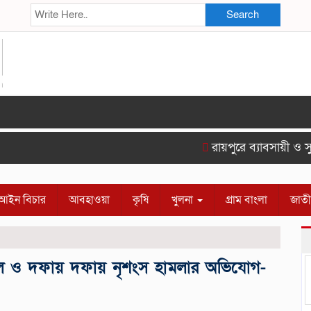
Search
রায়পুরে ব্যাবসায়ী ও সুশ
আইন বিচার
আবহাওয়া
কৃষি
খুলনা
গ্রাম বাংলা
জাত
দখল ও দফায় দফায় নৃশংস হামলার অভিযোগ-