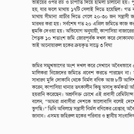
ভাইয়ের ওপর রড ও চাপাতি দিয়ে হামলা চালানো হয়। প
হয়, যার ফলে মাথায় ১৭টি সেলাই দিতে হয়েছিল। গত বছ
মাথায় সীমানা প্রাচীর দিতে গেলে ২০-৩০ জন সন্ত্রাস
মারধর করা হয়। সর্বশেষ গত ২০ এপ্রিল জমিতে কাজ করতে
হুমকি দেওয়া হয়। অভিযোগ অনুযায়ী, কাপাসিয়া বাজারে
পৈতৃক ১০ শতাংশ জমি জোরপূর্বক দখল করে দোকানঘর নি
ভাই আনোয়ারুল হকের ক্রয়কৃত সাড়ে ৩ বিঘা
জমির সম্মুখভাগের অংশ দখল করে সেখানে অবৈধভাবে ৫ 
মালিকরা নিজেদের জমিতে প্রবেশ করতে পারছেন না। 
সাধারণ মুদি দোকানি থেকে নির্মল বণিক আজ ৮টি আল
করেন, কাপাসিয়া থানার তৎকালীন কিছু অসাধু কর্মকর্তা অ
হয়রানি করেছেন। অশ্রুসিক্ত চোখে এই প্রবাসী রেমিট্যান্স য
বলেন, “আমরা প্রবাসীরা দেশকে ভালোবাসি বলেই দেশে
ভুগছি।” তিনি অবিলম্বে সন্ত্রাসী নির্মল বণিকের গ্রেপ্তা
জানান। এসময় জহিরুল হকের পরিবার ও স্থানীয় সাংবাদিক