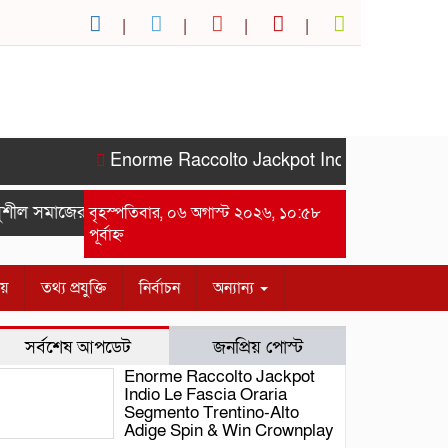
Enorme Raccolto Jackpot Indio Le Fascia Or
ীল সমাজের সম্মানে সাইদ জুটনের ইফতার মাহফিল অনুষ্ঠিত।-গাজীপুর 
বৃহস্পতিবার, ০৬ অগাস্ট ২০২৬, ১০:৫৮
পূর্বাহ্ন
ীয়
তথ্য প্রযুক্তি
নির্বাচন
অন্যান্য
সর্বশেষ আপডেট
জনপ্রিয় পোস্ট
Enorme Raccolto Jackpot
Indio Le Fascia Oraria
Segmento Trentino-Alto
Adige Spin & Win Crownplay