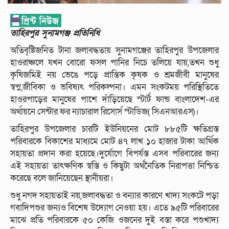
তাহিরপুর সুনামগঞ্জ প্রতিনিধি
অতিবৃষ্টিজনিত টানা জলাবদ্ধতায় সুনামগঞ্জের তাহিরপুর উপজেলার
হাওরাঞ্চলে যখন বোরো ফসল পানির নিচে তলিয়ে যায়,তখন শুধু
কৃষিজমিই নয় ভেঙে পড়ে প্রান্তিক কৃষক ও শ্রমজীবী মানুষের
স্বপ্ন,জীবিকা ও ভবিষ্যৎ পরিকল্পনা। এমন সংকটময় পরিস্থিতিতে
হাওরপাড়ের মানুষের পাশে দাঁড়িয়েছে স্টার্ট ফান্ড বাংলাদেশ-এর
অর্থায়নে সেন্টার ফর ন্যাচারাল রিসোর্স স্টাডিজ( সিএনআরএস)।
তাহিরপুর উপজেলার চারটি ইউনিয়নের মোট ৮৮৫টি ক্ষতিগ্রস্ত
পরিবারকে বিকাশের মাধ্যমে মোট ৪৭ লাখ ১০ হাজার টাকা আর্থিক
সহায়তা প্রদান করা হয়েছে।দুর্যোগে বিপর্যস্ত এসব পরিবারের জন্য
এই সহায়তা তাৎক্ষণিক স্বস্তি ও কিছুটা অর্থনৈতিক নিরাপত্তা নিশ্চিত
করেছে বলে জানিয়েছেন স্থানীয়রা।
শুধু নগদ সহায়তাই নয়,জলাবদ্ধতা ও বন্যার কারণে খাদ্য সংকটে পড়া
গবাদিপশুর জন্যও বিশেষ উদ্যোগ নেওয়া হয়। এতে ৯৫টি পরিবারের
মাঝে প্রতি পরিবারকে ৫০ কেজি ওজনের দুই বস্তা করে পশুখাদ্য