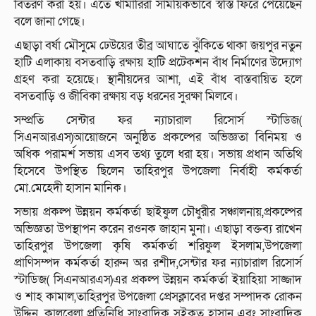
বিতরণ করা হয়। এতে খামারিরা সাময়িকভাবে স্বস্তি ফিরে পেয়েছেন
বলে জানা গেছে।
এছাড়া বর্ষা মৌসুমে ঢেউয়ের তীব্র আঘাতে ঝুঁকিতে থাকা জয়পুর নতুন
হাটি এলাকায় বসতবাড়ি রক্ষায় হাটি প্রটেকশন বাঁধ নির্মাণের উদ্যোগ
গ্রহণ করা হয়েছে। স্থানীয়দের আশা, এই বাঁধ বাস্তবায়িত হলে
বসতবাড়ি ও জীবিকা রক্ষায় বড় ধরনের সুরক্ষা মিলবে।
সম্প্রতি সেন্টার ফর ন্যাচারাল রিসোর্স স্টাডিজ(
সিএনআরএস)আয়োজনে অনুষ্ঠিত প্রকল্পের অভিজ্ঞতা বিনিময় ও
অধিক পরামর্শ সভায় এসব তথ্য তুলে ধরা হয়। সভায় প্রধান অতিথি
হিসেবে উপস্থিত ছিলেন তাহিরপুর উপজেলা নির্বাহী কর্মকর্তা
মো.মেহেদী হাসান মানিক।
সভায় প্রকল্প উন্নয়ন কর্মকর্তা ছাইফুল চৌধুরীর সঞ্চালনায়,প্রকল্পের
অভিজ্ঞতা উপস্থাপন করেন রওনক জাহান মুনা। এছাড়া বক্তব্য রাখেন
তাহিরপুর উপজেলা কৃষি কর্মকর্তা শরিফুল ইসলাম,উপজেলা
প্রাণিসম্পদ কর্মকর্তা হারুন অর রশীদ,সেন্টার ফর ন্যাচারাল রিসোর্স
স্টাডিজ( সিএনআরএস)এর প্রকল্প উন্নয়ন কর্মকর্তা ইয়াহিয়া সাজ্জাদ
ও শাহ কামাল,তাহিরপুর উপজেলা প্রেসক্লাবের দপ্তর সম্পাদক রোকন
উদ্দিন, কালবেলা প্রতিনিধি সাংবাদিক সইকত হাসান এবং সাংবাদিক