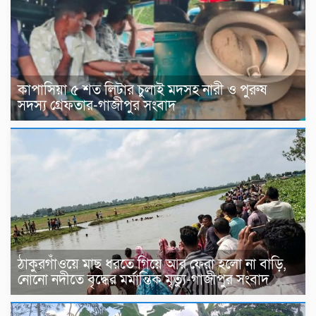
কাপাসিয়া ৫ শত লিটার চুলাই মদসহ নারী ও পুরুষ
সদস্য গ্রেফতার-গাজীপুর সংবাদ
ঠাকুরগাঁওয়ে মাছ ধরতে গিয়ে আর ফেরা হলো না বাড়ি,
নোনো নদীতে বৃদ্ধের মর্মান্তিক মৃত্যু-গাজীপুর সংবাদ