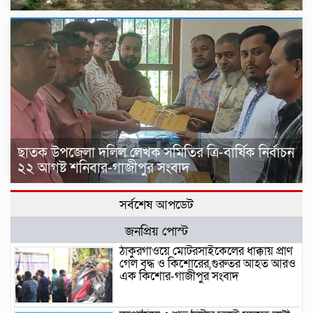
ছাতক উপজেলা দলিল লেখক সমিতির ত্রি-বার্ষিক নির্বাচন
২২ আগষ্ট শনিবার-গাজীপুর সংবাদ
সর্বশেষ আপডেট
জনপ্রিয় পোস্ট
ঠাকুরগাঁওয়ে মোটরসাইকেলের ধাক্কায় প্রাণ
গেল বৃদ্ধ ও কিশোরের,গুরুতর আহত আরও
এক কিশোর-গাজীপুর সংবাদ