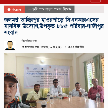
navigat
কৃষি
,
গ্রাম বাংলা
,
প্রচ্ছদ
,
সিলেট
Home
জলমগ্ন তাহিরপুর হাওরপাড়ে সিএনআরএসের
মানবিক উদ্যোগ,উপকৃত ৮৮৫ পরিবার-গাজীপুর
সংবাদ
রিপোর্টারের নাম
আপডেটের সময় : সোমবার, ১৮ মে, ২০২৬
৮৫ টাইম ভিউ