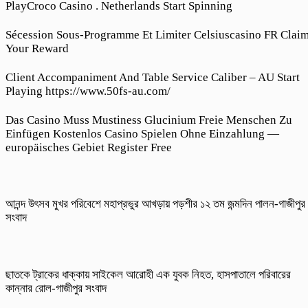
PlayCroco Casino . Netherlands Start Spinning
Sécession Sous-Programme Et Limiter Celsiuscasino FR Clai
Your Reward
Client Accompaniment And Table Service Caliber – AU Start
Playing https://www.50fs-au.com/
Das Casino Muss Mustiness Glucinium Freie Menschen Zu
Einfügen Kostenlos Casino Spielen Ohne Einzahlung —
europäisches Gebiet Register Free
আনন্দ উৎসব মুখর পরিবেশে মহাপ্রভুর আখড়ায় পড়শীর ১২ তম জন্মদিন পালন-গাজীপুর
সংবাদ
ছাতকে ট্রাকের ধাক্কায় সাইকেল আরোহী এক যুবক নিহত, হাসপাতালে পরিবারের
কান্নার রোল-গাজীপুর সংবাদ