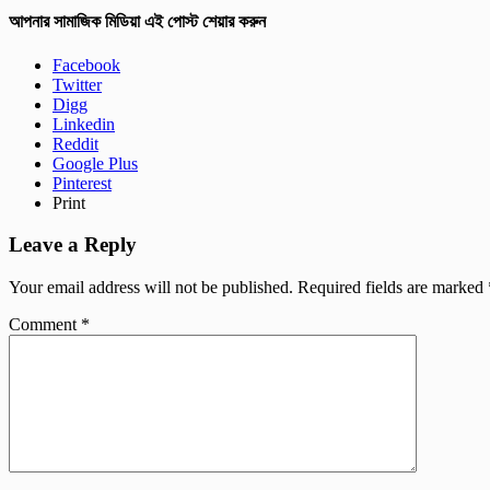
আপনার সামাজিক মিডিয়া এই পোস্ট শেয়ার করুন
Facebook
Twitter
Digg
Linkedin
Reddit
Google Plus
Pinterest
Print
Leave a Reply
Your email address will not be published.
Required fields are marked
Comment
*