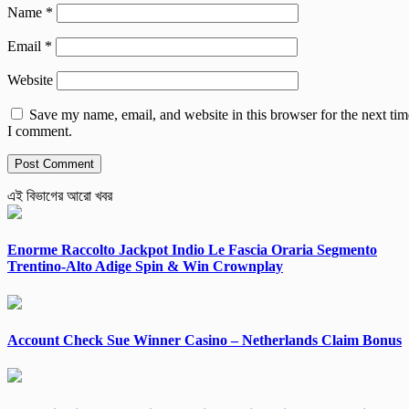
Name
*
Email
*
Website
Save my name, email, and website in this browser for the next tim
I comment.
এই বিভাগের আরো খবর
Enorme Raccolto Jackpot Indio Le Fascia Oraria Segmento
Trentino-Alto Adige Spin & Win Crownplay
Account Check Sue Winner Casino – Netherlands Claim Bonus