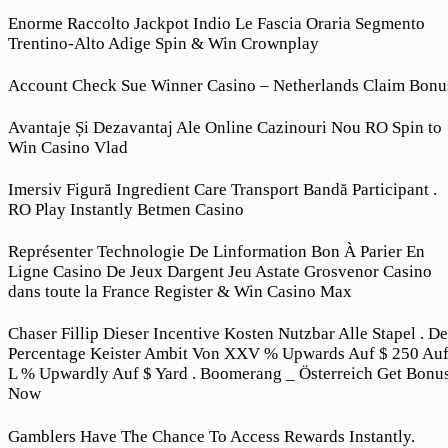
Enorme Raccolto Jackpot Indio Le Fascia Oraria Segmento
Trentino-Alto Adige Spin & Win Crownplay
Account Check Sue Winner Casino – Netherlands Claim Bonu
Avantaje Și Dezavantaj Ale Online Cazinouri Nou RO Spin to
Win Casino Vlad
Imersiv Figură Ingredient Care Transport Bandă Participant .
RO Play Instantly Betmen Casino
Représenter Technologie De Linformation Bon À Parier En
Ligne Casino De Jeux Dargent Jeu Astate Grosvenor Casino
dans toute la France Register & Win Casino Max
Chaser Fillip Dieser Incentive Kosten Nutzbar Alle Stapel . De
Percentage Keister Ambit Von XXV % Upwards Auf $ 250 Au
L % Upwardly Auf $ Yard . Boomerang _ Österreich Get Bonu
Now
Gamblers Have The Chance To Access Rewards Instantly.