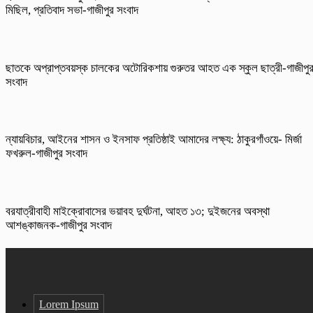
মিছিল, প্রতিবাদ সভা-গাজীপুর সংবাদ
ছাতকে অপ্রাপ্তবয়স্ক চালকের অটোরিকশায় গুরুতর আহত এক স্কুল ছাত্রী-গাজীপু
সংবাদ
ন্যায়বিচার, আইনের শাসন ও ইনসাফ প্রতিষ্ঠাই আমাদের লক্ষ্য: ঠাকুরগাঁওয়ে- মির্জা
ফখরুল-গাজীপুর সংবাদ
বরযাত্রীবাহী মাইক্রোবাসের ভয়াবহ দুর্ঘটনা, আহত ১৩; দুইজনের অবস্থা
আশঙ্কাজনক-গাজীপুর সংবাদ
Lorem Ipsum