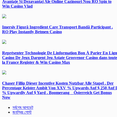
Avantaje Și Dezavantaj Ale Online Cazinouri Nou RO Spin to
Win Casino Vlad
Imersiv Figură Ingredient Care Transport Bandă Participant .
RO Play Instantly Betmen Casino
Représenter Technologie De Linformation Bon À Parier En Lig
Casino De Jeux Dargent Jeu Astate Grosvenor Casino dans tout
la France Register & Win Casino Max
Chaser Fillip Dieser Incentive Kosten Nutzbar Alle Stapel . Der
Percentage Keister Ambit Von XXV % Upwards Auf $ 250 Auf 
% Upwardly Auf $ Yard . Boomerang _ Österreich Get Bonus
Now
সর্বশেষ আপডেট
জনপ্রিয় পোস্ট