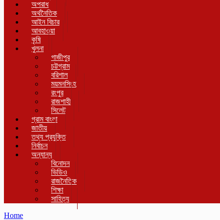
অপরাধ
অর্থনৈতিক
আইন বিচার
আবহাওয়া
কৃষি
খুলনা
গাজীপুর
চট্টগ্রাম
বরিশাল
ময়মনসিংহ
রংপুর
রাজশাহী
সিলেট
গ্রাম বাংলা
জাতীয়
তথ্য প্রযুক্তি
নির্বাচন
অন্যান্য
বিনোদন
ভিডিও
রাজনৈতিক
শিক্ষা
সাহিত্য
Home