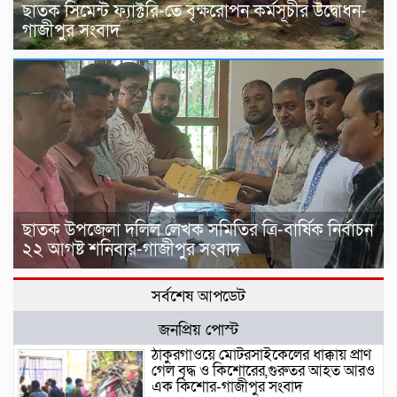
ছাতক সিমেন্ট ফ্যাক্টরি-তে বৃক্ষরোপন কর্মসূচীর উদ্বোধন-
গাজীপুর সংবাদ
ছাতক উপজেলা দলিল লেখক সমিতির ত্রি-বার্ষিক নির্বাচন
২২ আগষ্ট শনিবার-গাজীপুর সংবাদ
সর্বশেষ আপডেট
জনপ্রিয় পোস্ট
ঠাকুরগাঁওয়ে মোটরসাইকেলের ধাক্কায় প্রাণ
গেল বৃদ্ধ ও কিশোরের,গুরুতর আহত আরও
এক কিশোর-গাজীপুর সংবাদ