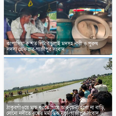
কাপাসিয়া ৫ শত লিটার চুলাই মদসহ নারী ও পুরুষ
সদস্য গ্রেফতার-গাজীপুর সংবাদ
ঠাকুরগাঁওয়ে মাছ ধরতে গিয়ে আর ফেরা হলো না বাড়ি,
নোনো নদীতে বৃদ্ধের মর্মান্তিক মৃত্যু-গাজীপুর সংবাদ