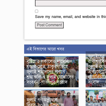
Save my name, email, and website in this
এই বিভাগের আরো খবর
জুলাইয়ের
বৃষ্টিস্নাত সকালেও থামেনি
রাণীশংকৈল
শ্রদ্ধার স্রোত, ঠাকুরগাঁওয়ে
জুলাই যোদ
জুলাই শহীদদের স্মরণে
ঐক্যজোটে
শ্রদ্ধাঞ্জলি ও জুলাই যোদ্ধাদের
ন্যায়বিচা
সংবর্ধনা-গাজীপুর সংবাদ
সংবাদ
জুলাই গণঅভ্যুত্থান
দিবস-২০২৬ উপলক্ষে
পাহাড়ে 