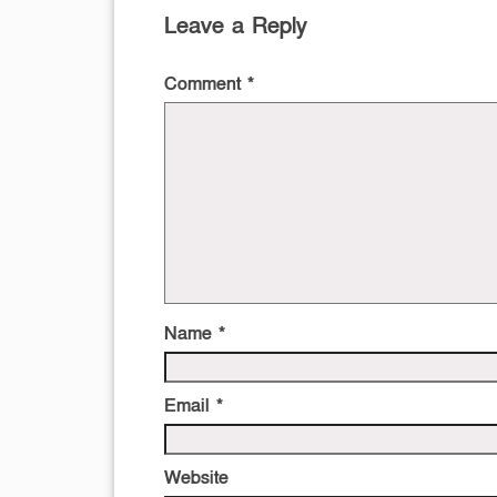
Leave a Reply
Comment
*
Name
*
Email
*
Website