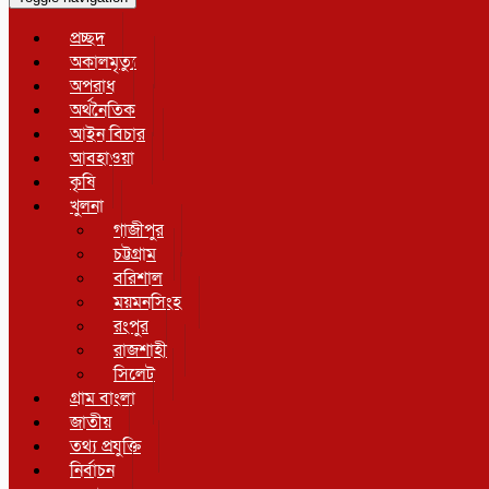
প্রচ্ছদ
অকালমৃত্যু
অপরাধ
অর্থনৈতিক
আইন বিচার
আবহাওয়া
কৃষি
খুলনা
গাজীপুর
চট্টগ্রাম
বরিশাল
ময়মনসিংহ
রংপুর
রাজশাহী
সিলেট
গ্রাম বাংলা
জাতীয়
তথ্য প্রযুক্তি
নির্বাচন