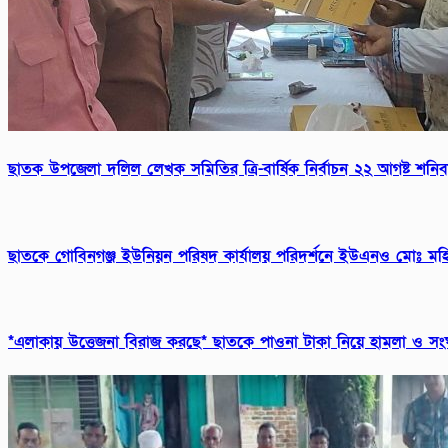
ছাতক উপজেলা দলিল লেখক সমিতির ত্রি-বার্ষিক নির্বাচন ২২ আগষ্ট শনি
ছাতকে গোবিনগঞ্জ ইউনিয়ন পরিষদ কার্যালয় পরিদর্শনে ইউএনও মোঃ মহি
*এলাকায় উত্তেজনা বিরাজ করছে* ছাতকে পাওনা টাকা নিয়ে হামলা ও স