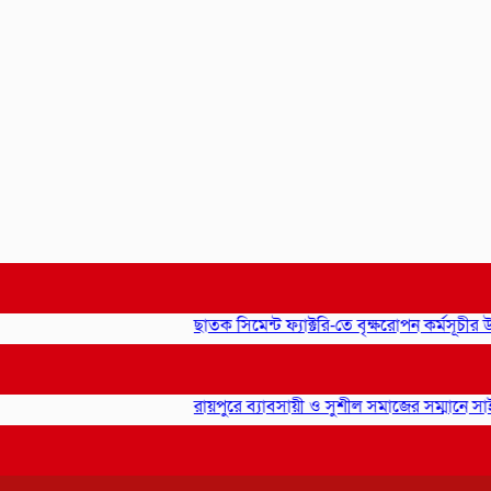
ছাতক সিমেন্ট ফ্যাক্টরি-তে বৃক্ষরোপন কর্মসূচীর উদ্বোধন
রায়পুরে ব্যাবসায়ী ও সুশীল সমাজের সম্মানে সাইদ জুটন