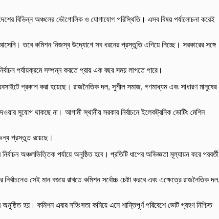
ুম এবং দেশের বিভিন্ন অঞ্চলের ভৌগোলিক ও যোগাযোগ পরিস্থিতি। এসব বিষয় পর্যালোচনা করেই
আসেনি। তবে কমিশন নিজস্ব উদ্যোগে সব ধরনের প্রস্তুতি এগিয়ে নিচ্ছে। সরকারের সঙ্গে
র্বাচন পর্যায়ক্রমে সম্পন্ন করতে প্রায় এক বছর সময় লাগতে পারে।
য়েবসাইটে প্রকাশ করা হয়েছে। রাজনৈতিক দল, সুশীল সমাজ, গণমাধ্যম এবং সাধারণ মানুষের
 দেওয়ার সুযোগ থাকছে না। আগামী স্থানীয় সরকার নির্বাচনে ইলেকট্রনিক ভোটিং মেশিন
জন্য প্রস্তুত রয়েছে।
নির্বাচন অঞ্চলভিত্তিক পর্যায়ে অনুষ্ঠিত হবে। প্রতিটি ধাপের অভিজ্ঞতা মূল্যায়ন করে পরবর্তী
 নির্বাচনেও সেই মান বজায় রাখতে কমিশন সর্বোচ্চ চেষ্টা করবে এবং এক্ষেত্রে রাজনৈতিক দল
ে অনুষ্ঠিত হয়। কমিশন এবার সহিংসতা কমিয়ে এনে শান্তিপূর্ণ পরিবেশে ভোট গ্রহণ নিশ্চিত