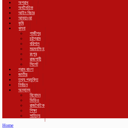
অপরাধ
অর্থনৈতিক
আইন বিচার
আবহাওয়া
কৃষি
খুলনা
গাজীপুর
চট্টগ্রাম
বরিশাল
ময়মনসিংহ
রংপুর
রাজশাহী
সিলেট
গ্রাম বাংলা
জাতীয়
তথ্য প্রযুক্তি
নির্বাচন
অন্যান্য
বিনোদন
ভিডিও
রাজনৈতিক
শিক্ষা
সাহিত্য
Home