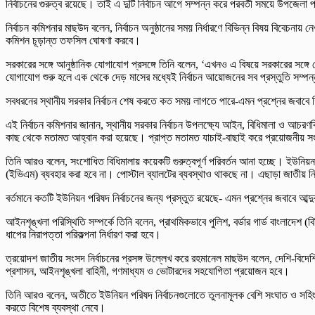
নির্বাচনের গুরুত্ব রয়েছে। তাই এ দুটি নির্বাচন আগে সম্পন্ন করে পরবর্তী সময়ে উপজেল
নির্বাচন কমিশনার মাছউদ বলেন, নির্বাচন অনুষ্ঠানের সময় নির্ধারণে বিভিন্ন বিষয় বিবেচ
কমিশন চূড়ান্ত তফসিল ঘোষণা করবে।
সরকারের সঙ্গে আনুষ্ঠানিক যোগাযোগ প্রসঙ্গে তিনি বলেন, ‘এখনও এ বিষয়ে সরকারের সঙ
যোগাযোগ শুরু হলে এক থেকে দেড় মাসের মধ্যেই নির্বাচন আয়োজনের সব প্রস্তুতি সম্প
সবধরনের স্থানীয় সরকার নির্বাচন শেষ করতে কত সময় লাগতে পারে-এমন প্রশ্নের জবাবে ত
এই নির্বাচন কমিশনার জানান, স্থানীয় সরকার নির্বাচন উপলক্ষ্যে আইন, বিধিমালা ও আ
কাছ থেকে মতামত আহ্বান করা হয়েছে। প্রাপ্ত মতামত যাচাই-বাছাই করে প্রয়োজনীয়
তিনি আরও বলেন, সংশোধিত বিধিমালায় কয়েকটি গুরুত্বপূর্ণ পরিবর্তন আনা হচ্ছে। ইউনিয়
(ইভিএম) ব্যবহার করা হবে না। পোস্টাল ব্যালটের ব্যবস্থাও থাকছে না। এছাড়া জাতীয় নি
বর্তমানে কতটি ইউনিয়ন পরিষদ নির্বাচনের জন্য প্রস্তুত রয়েছে- এমন প্রশ্নের জবাবে আ
আইনশৃঙ্খলা পরিস্থিতি সম্পর্কে তিনি বলেন, প্রাথমিকভাবে পুলিশ, বর্ডার গার্ড বাংলাদেশ (
ধাপের নিরাপত্তা পরিকল্পনা নির্ধারণ করা হবে।
ত্রয়োদশ জাতীয় সংসদ নির্বাচনের প্রসঙ্গ উল্লেখ করে রহমানেল মাছউদ বলেন, দেশি-বিদেশি প
প্রশাসন, আইনশৃঙ্খলা বাহিনী, গণমাধ্যম ও ভোটারদের সহযোগিতা প্রয়োজন হবে।
তিনি আরও বলেন, অতীতে ইউনিয়ন পরিষদ নির্বাচনগুলোতে তুলনামূলক বেশি সংঘাত ও সহিংসতা দ
করতে বিশেষ ব্যবস্থা নেবে।