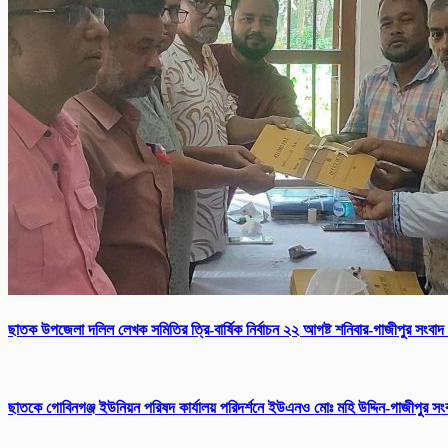
ছাতক উপজেলা দলিল লেখক সমিতির ত্রি-বার্ষিক নির্বাচন ২২ আগষ্ট শনিবার-গাজীপুর সংবাদ
ছাতকে গোবিনগঞ্জ ইউনিয়ন পরিষদ কার্যালয় পরিদর্শনে ইউএনও মোঃ মহি উদ্দিন-গাজীপুর স