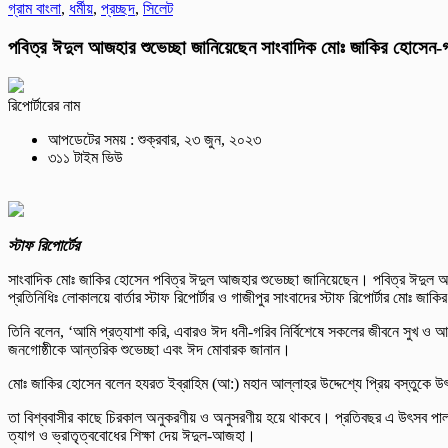
গ্রাম বাংলা
,
ধর্মীয়
,
প্রচ্ছদ
,
সিলেট
পবিত্র ঈদুল আজহার শুভেচ্ছা জানিয়েছেন সাংবাদিক মোঃ জাকির হোসেন-গ
রিপোর্টারের নাম
আপডেটের সময় : শুক্রবার, ২৩ জুন, ২০২৩
৩১১ টাইম ভিউ
স্টাফ রিপোর্টের
সাংবাদিক মোঃ জাকির হোসেন পবিত্র ঈদুল আজহার শুভেচ্ছা জানিয়েছেন। পবিত্র ঈদুল আজ
প্রতিনিধিঃ লোকালয়ে বার্তার স্টাফ রিপোর্টার ও গাজীপুর সাংবাদের স্টাফ রিপোর্টার মোঃ জাক
তিনি বলেন, ‘আমি প্রত্যাশা করি, এবারও ঈদ ধনী-গরিব নির্বিশেষে সকলের জীবনে সুখ ও 
জনগোষ্ঠীকে আন্তরিক শুভেচ্ছা এবং ঈদ মোবারক জানান।
মোঃ জাকির হোসেন বলেন হযরত ইব্রাহিম (আ:) মহান আল্লাহর উদ্দেশ্যে প্রিয় বস্তুকে উৎসর্গ
তা বিশ্ববাসীর কাছে চিরকাল অনুকরণীয় ও অনুসরণীয় হয়ে থাকবে। প্রতিবছর এ উৎসব পালনের ম
ত্যাগ ও ভ্রাতৃত্ববোধের শিক্ষা দেয় ঈদুল-আজহা।