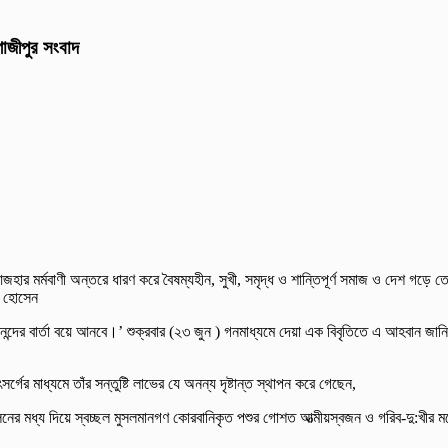
াজীপুর সংবাদ
হার মর্মবাণী অন্তরে ধারণ করে বৈষম্যহীন, সুখী, সমৃদ্ধ ও শান্তিপূর্ণ সমাজ ও দেশ গ
ির হোসেন
আনন্দের বার্তা বয়ে আনবে।’ শুক্রবার (২৩ জুন ) গনমাধ্যমে দেয়া এক বিবৃতিতে এ আহবান জ
ের মাধ্যমে তাঁর সন্তুষ্টি লাভের যে অনন্য দৃষ্টান্ত স্থাপন করে গেছেন,
ধ্য দিয়ে স্বচ্ছল মুসলমানগণ কোরবানিকৃত পশুর গোশত আত্মীয়স্বজন ও গরিব-দু:খীর মধ্যে বি