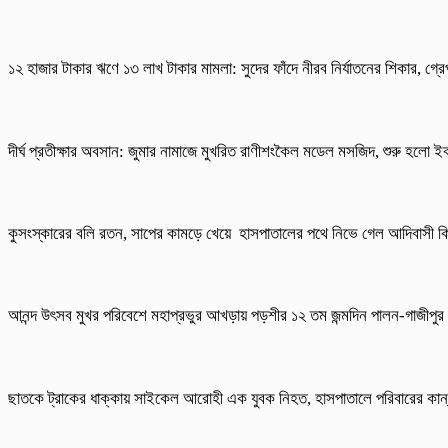
১২ হাজার টাকার ঋণে ১৩ লাখ টাকার মামলা: সুদের ফাঁদে নীরব নির্যাতনের শিকার, গ্রেপ
দীর্ঘ প্রতীক্ষার অবসান: জুমার নামাজে মুখরিত রাণীশংকৈল মডেল মসজিদ, শুরু হলো ইব
কুসংস্কারের বলি রতন, সাপের কামড়ে খেয়ে হাসপাতালের পথে নিভে গেল আদিবাসী ক
আনন্দ উৎসব মুখর পরিবেশে মহাপ্রভুর আখড়ায় পড়শীর ১২ তম জন্মদিন পালন-গাজীপুর
ছাতকে ট্রাকের ধাক্কায় সাইকেল আরোহী এক যুবক নিহত, হাসপাতালে পরিবারের কান