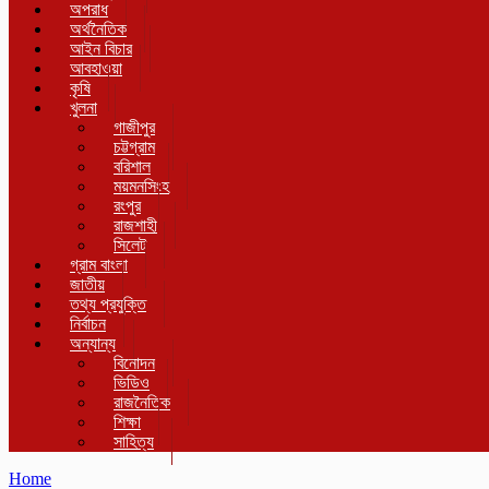
অপরাধ
অর্থনৈতিক
আইন বিচার
আবহাওয়া
কৃষি
খুলনা
গাজীপুর
চট্টগ্রাম
বরিশাল
ময়মনসিংহ
রংপুর
রাজশাহী
সিলেট
গ্রাম বাংলা
জাতীয়
তথ্য প্রযুক্তি
নির্বাচন
অন্যান্য
বিনোদন
ভিডিও
রাজনৈতিক
শিক্ষা
সাহিত্য
Home