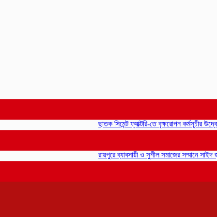
ছাতক সিমেন্ট ফ্যাক্টরি-তে বৃক্ষরোপন কর্মসূচীর উদ্বোধন-গ
রায়পুরে ব্যাবসায়ী ও সুশীল সমাজের সম্মানে সাইদ জুটনে