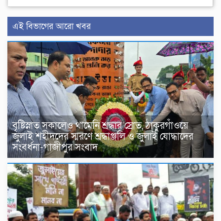
এই বিভাগের আরো খবর
বৃষ্টিস্নাত সকালেও থামেনি শ্রদ্ধার স্রোত, ঠাকুরগাঁওয়ে
জুলাই শহীদদের স্মরণে শ্রদ্ধাঞ্জলি ও জুলাই যোদ্ধাদের
সংবর্ধনা-গাজীপুর সংবাদ