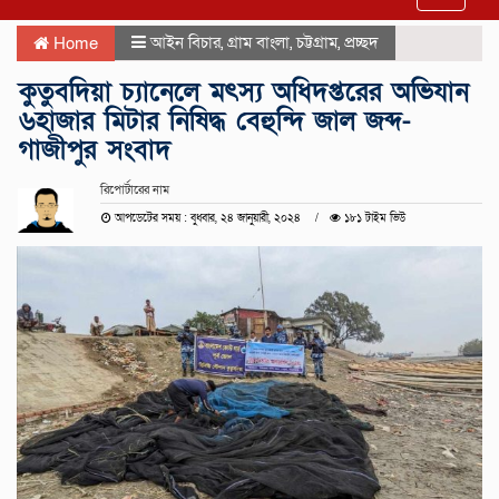
navigat
আইন বিচার
,
গ্রাম বাংলা
,
চট্টগ্রাম
,
প্রচ্ছদ
Home
কুতুবদিয়া চ্যানেলে মৎস্য অধিদপ্তরের অভিযান
৬হাজার মিটার নিষিদ্ধ বেহুন্দি জাল জব্দ-
গাজীপুর সংবাদ
রিপোর্টারের নাম
আপডেটের সময় : বুধবার, ২৪ জানুয়ারী, ২০২৪
১৮১ টাইম ভিউ