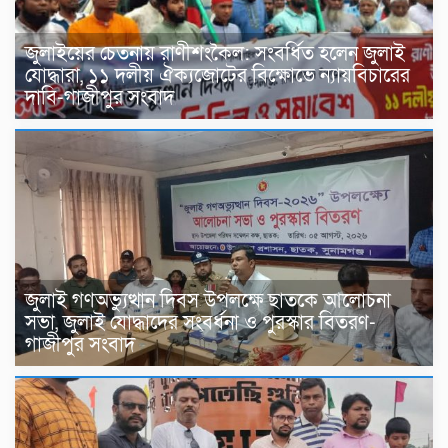
জুলাইয়ের চেতনায় রাণীশংকৈল: সংবর্ধিত হলেন জুলাই
যোদ্ধারা, ১১ দলীয় ঐক্যজোটের বিক্ষোভে ন্যায়বিচারের
দাবি-গাজীপুর সংবাদ
জুলাই গণঅভ্যুত্থান দিবস উপলক্ষে ছাতকে আলোচনা
সভা, জুলাই যোদ্ধাদের সংবর্ধনা ও পুরস্কার বিতরণ-
গাজীপুর সংবাদ