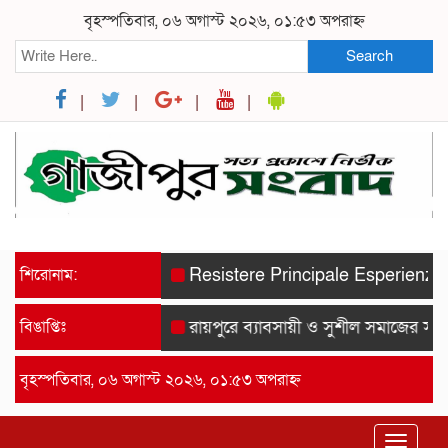
বৃহস্পতিবার, ০৬ অগাস্ট ২০২৬, ০১:৫৩ অপরাহ্ন
Search
শিরোনাম:
Resistere Principale Esperienze Spor
বিঙাপ্তিঃ
রায়পুরে ব্যাবসায়ী ও সুশীল সমাজের সম্মানে
বৃহস্পতিবার, ০৬ অগাস্ট ২০২৬, ০১:৫৩ অপরাহ্ন
Toggle