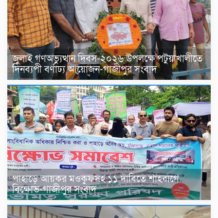
জুলাই গণঅভ্যুত্থান দিবস-২০২৬ উপলক্ষে পটুয়াখালীতে
দিনব্যপী বর্ণাঢ্য আয়োজন-গাজীপুর সংবাদ
পাহাড়ে আয়কর মওকুফসহ ১১ দাবিতে শাহবাগে
বিক্ষোভ-গাজীপুর সংবাদ