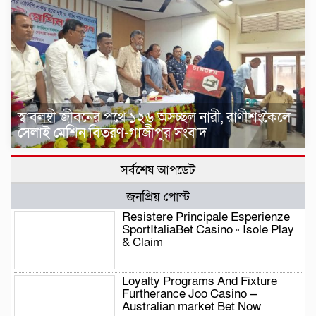
স্বাবলম্বী জীবনের পথে ১২৬ অসচ্ছল নারী, রাণীশংকৈলে
সেলাই মেশিন বিতরণ-গাজীপুর সংবাদ
সর্বশেষ আপডেট
জনপ্রিয় পোস্ট
Resistere Principale Esperienze
SportItaliaBet Casino ◦ Isole Play
& Claim
Loyalty Programs And Fixture
Furtherance Joo Casino —
Australian market Bet Now