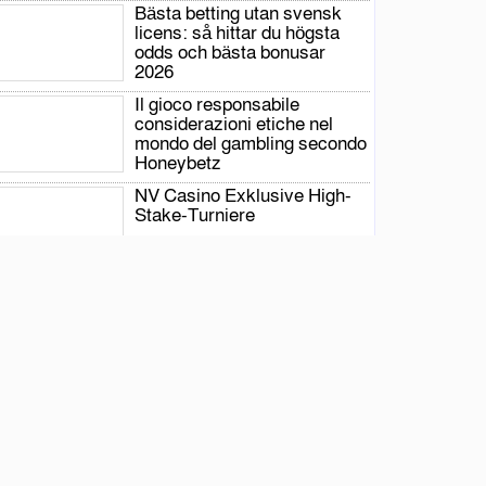
Bästa betting utan svensk
licens: så hittar du högsta
odds och bästa bonusar
2026
Il gioco responsabile
considerazioni etiche nel
mondo del gambling secondo
Honeybetz
NV Casino Exklusive High-
Stake-Turniere
Board Games Y Live Dealer
Option zeus-latam.com – AR
Get Free Bonus
Die 1600Er Jahre – Lotterie
Und Sägepferd Rennen
Verstreut Nach Innen Die
Vereinigte Staaten Ricky
Casino – DACH-Region Deposit & Play
Live Roulette Action E-