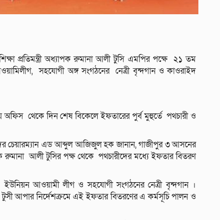
ক্ষা প্রতিমন্ত্রী অধ্যাপক রুমানা আলী টুসি এমপির পক্ষে ২১ তম
মিলীগ, সহযোগী অঙ্গ সংগঠনের নেত্রী বৃন্দগান ও কাওরাইদ
অফিস থেকে দিন শেষ বিকেলে ইফতারের পুর্ব মুহুর্তে পথচারী ও
র চেয়ারম্যান এড আব্দুল আজিজুল হক জানান, গাজীপুর ৩ আসনের
্যাপক রুমানা আলী টুসির পক্ষ থেকে পথচারীদের মধ্যে ইফতার বিতরণ
নিয়ন আওয়ামী লীগ ও সহযোগী সংগঠনের নেত্রী বৃন্দগান ।
ন্ত্রী টুসী আপার নির্দেশক্রমে এই ইফতার বিতরণের এ কর্মসূচি পালন ও