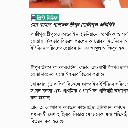
মোঃ কামাল পারভেজ শ্রীপুর (গাজীপুর) প্রতিনিধি
গাজীপুর শ্রীপুরের কাওরাইদ ইউনিয়ানে প্রাথমিক ও গণশি
রোজার ইফতার বিতরণ করলেন কাওরাইদ ইউনিয়ন আওয়া
ইউনিয়ন পরিষদের চেয়ারম্যান এড আব্দুল আজিজুল হক।
শ্রীপুর উপজেলা কাওরাইদ বাজার আওয়ামী লীগের দলিয় 
রোজাদারদের মধ্যে ইফতার বিতরণ করা হয়।
সোমবার ( ১ এপ্রিল) বিকেলে কাওরাইদ ইউনিয়ন পরিষদে
সংসদ সদস্য এবং প্রাথমিক ও গণশিক্ষা প্রতিমন্ত্রী অধ
করা হয়েছে।
আর এ আয়োজন করছেন কাওরাইদ ইউনিয়ন পরিষদ, ইউ
প্রধানমন্ত্রী শেখ হাছিনার সিদ্ধান্ত মোতাবেক এবং প্রতিম
বিতরন করা হয়েছে।