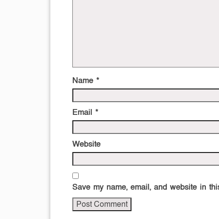
Name
*
Email
*
Website
Save my name, email, and website in this