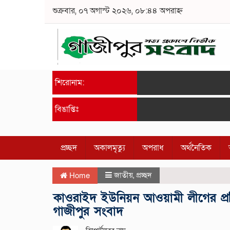
শুক্রবার, ০৭ অগাস্ট ২০২৬, ০৮:৪৪ অপরাহ্ন
শিরোনাম:
বিঙাপ্তিঃ
প্রচ্ছদ
অকালমৃত্যু
অপরাধ
অর্থনৈতিক
জাতীয়
,
প্রচ্ছদ
Home
কাওরাইদ ইউনিয়ন আওয়ামী লীগের প্রতি
গাজীপুর সংবাদ