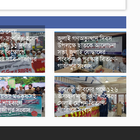
 চেতনায়
: সংবর্ধিত হলেন
জুলাই গণঅভ্যুত্থান দিবস
্ধারা, ১১ দলীয়
উপলক্ষে ছাতকে আলোচনা
র বিক্ষোভে
সভা, জুলাই যোদ্ধাদের
রের দাবি-গাজীপুর
সংবর্ধনা ও পুরস্কার বিতরণ-
গাজীপুর সংবাদ
স্বাবলম্বী জীবনের পথে ১২৬
আয়কর মওকুফসহ
অসচ্ছল নারী, রাণীশংকৈলে
ে শাহবাগে
সেলাই মেশিন বিতরণ-
গাজীপুর সংবাদ
গাজীপুর সংবাদ