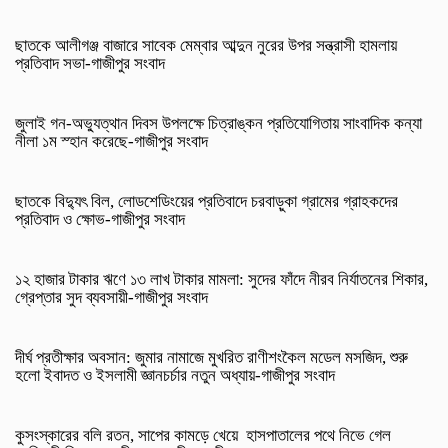
ছাতকে আলীগঞ্জ বাজারে সাবেক মেম্বার আব্দুন নুরের উপর সন্ত্রাসী হামলায়
প্রতিবাদ সভা-গাজীপুর সংবাদ
জুলাই গন-অভ্যুত্থান দিবস উপলক্ষে চিত্রাঙ্কন প্রতিযোগিতায় সাংবাদিক কন্যা
নীলা ১ম স্হান করেছে-গাজীপুর সংবাদ
ছাতকে বিদ্যুৎ বিল, লোডশেডিংয়ের প্রতিবাদে চরবাড়ুকা গ্রামের গ্রাহকদের
প্রতিবাদ ও ক্ষোভ-গাজীপুর সংবাদ
১২ হাজার টাকার ঋণে ১৩ লাখ টাকার মামলা: সুদের ফাঁদে নীরব নির্যাতনের শিকার,
গ্রেপ্তার সুদ ব্যবসায়ী-গাজীপুর সংবাদ
দীর্ঘ প্রতীক্ষার অবসান: জুমার নামাজে মুখরিত রাণীশংকৈল মডেল মসজিদ, শুরু
হলো ইবাদত ও ইসলামী জ্ঞানচর্চার নতুন অধ্যায়-গাজীপুর সংবাদ
কুসংস্কারের বলি রতন, সাপের কামড়ে খেয়ে হাসপাতালের পথে নিভে গেল