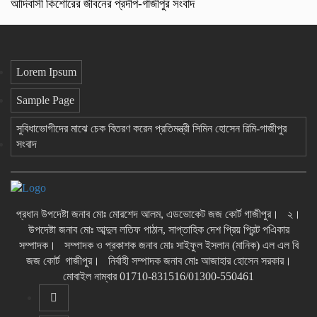
আদিবাসী কিশোরের জীবনের প্রদীপ-গাজীপুর সংবাদ
Lorem Ipsum
Sample Page
সুবিধাভোগীদের মাঝে চেক বিতরণ করেন প্রতিমন্ত্রী সিমিন হোসেন রিমি-গাজীপুর
সংবাদ
প্রধান উপদেষ্টা জনাব মোঃ মোরশেদ আলম, এডভোকেট জজ কোর্ট গাজীপুর। ২।
উপদেষ্টা জনাব মোঃ আব্দুল লতিফ পাঠান, সাপ্তাহিক দেশ প্রিয় প্রিন্ট পএিকার
সম্পাদক। সম্পাদক ও প্রকাশক জনাব মোঃ সাইফুল ইসলান (মানিক) এল এল বি
জজ কোর্ট গাজীপুর। নির্বাহী সম্পাদক জনাব মোঃ আজাহার হোসেন সরকার।
মোবাইল নাম্বার 01710-831516/01300-550461