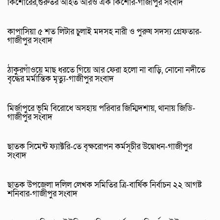
কিশোরের,গুরুতর আহত আরও এক কিশোর-গাজীপুর সংবাদ
কাপাসিয়া ৫ শত লিটার চুলাই মদসহ নারী ও পুরুষ সদস্য গ্রেফতার-
গাজীপুর সংবাদ
ঠাকুরগাঁওয়ে মাছ ধরতে গিয়ে আর ফেরা হলো না বাড়ি, নোনো নদীতে
বৃদ্ধের মর্মান্তিক মৃত্যু-গাজীপুর সংবাদ
মির্জাপুরে ভূমি বিরোধে অসহায় পরিবার জিম্মিদশায়, থানায় জিডি-
গাজীপুর সংবাদ
ছাতক সিমেন্ট ফ্যাক্টরি-তে বৃক্ষরোপন কর্মসূচীর উদ্বোধন-গাজীপুর
সংবাদ
ছাতক উপজেলা দলিল লেখক সমিতির ত্রি-বার্ষিক নির্বাচন ২২ আগষ্ট
শনিবার-গাজীপুর সংবাদ