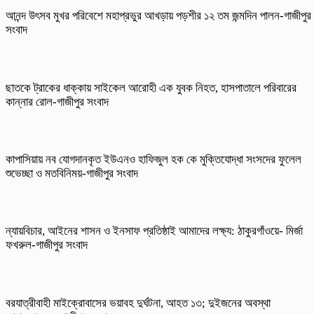
আনন্দ উৎসব মুখর পরিবেশে মহাপ্রভুর আখড়ায় পড়শীর ১২ তম জন্মদিন পালন-গাজীপুর
সংবাদ
ছাতকে ট্রাকের ধাক্কায় সাইকেল আরোহী এক যুবক নিহত, হাসপাতালে পরিবারের
কান্নার রোল-গাজীপুর সংবাদ
কাপাসিয়ায় নব যোগদানকৃত ইউএনও হাফিজুল হক কে মুক্তিযোদ্ধা সংসদের ফুলেল
শুভেচ্ছা ও মতবিনিময়-গাজীপুর সংবাদ
ন্যায়বিচার, আইনের শাসন ও ইনসাফ প্রতিষ্ঠাই আমাদের লক্ষ্য: ঠাকুরগাঁওয়ে- মির্জা
ফখরুল-গাজীপুর সংবাদ
বরযাত্রীবাহী মাইক্রোবাসের ভয়াবহ দুর্ঘটনা, আহত ১৩; দুইজনের অবস্থা