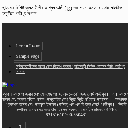
ছাতকের বিশিষ্ট ব্যবসায়ী পীর আশ্রব আলী (চুনু) স্মরণে শোকসভা ও দোয়া মাহফিল
অনুষ্ঠিত-গাজীপুর সংবাদ
Lorem Ipsum
Sample Page
সুবিধাভোগীদের মাঝে চেক বিতরণ করেন প্রতিমন্ত্রী সিমিন হোসেন রিমি-গাজীপুর
সংবাদ
প্রধান উপদেষ্টা জনাব মোঃ মোরশেদ আলম, এডভোকেট জজ কোর্ট গাজীপুর। ২। উপদেষ্
জনাব মোঃ আব্দুল লতিফ পাঠান, সাপ্তাহিক দেশ প্রিয় প্রিন্ট পএিকার সম্পাদক। সম্পাদক
প্রকাশক জনাব মোঃ সাইফুল ইসলান (মানিক) এল এল বি জজ কোর্ট গাজীপুর। নির্বাহী
সম্পাদক জনাব মোঃ আজাহার হোসেন সরকার। মোবাইল নাম্বার 01710-
831516/01300-550461