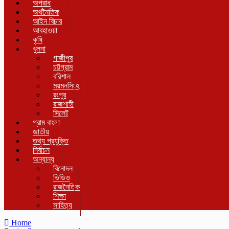
অপরাধ
অর্থনৈতিক
আইন বিচার
আবহাওয়া
কৃষি
খুলনা
গাজীপুর
চট্টগ্রাম
বরিশাল
ময়মনসিংহ
রংপুর
রাজশাহী
সিলেট
গ্রাম বাংলা
জাতীয়
তথ্য প্রযুক্তি
নির্বাচন
অন্যান্য
বিনোদন
ভিডিও
রাজনৈতিক
শিক্ষা
সাহিত্য
Home