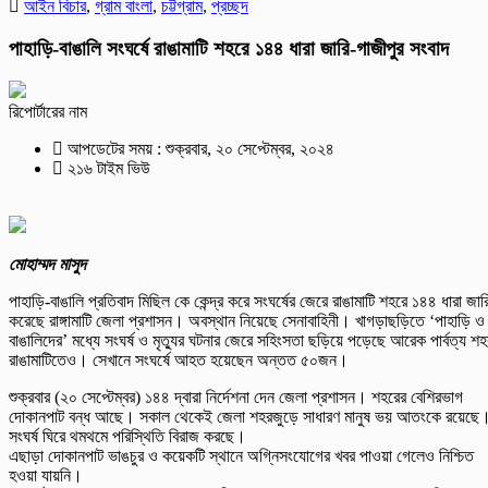
আইন বিচার
,
গ্রাম বাংলা
,
চট্টগ্রাম
,
প্রচ্ছদ
পাহাড়ি-বাঙালি সংঘর্ষে রাঙামাটি শহরে ১৪৪ ধারা জারি-গাজীপুর সংবাদ
রিপোর্টারের নাম
আপডেটের সময় : শুক্রবার, ২০ সেপ্টেম্বর, ২০২৪
২১৬ টাইম ভিউ
মোহাম্মদ মাসুদ
পাহাড়ি-বাঙালি প্রতিবাদ মিছিল কে কেন্দ্র করে সংঘর্ষের জেরে রাঙামাটি শহরে ১৪৪ ধারা জার
করেছে রাঙ্গামাটি জেলা প্রশাসন। অবস্থান নিয়েছে সেনাবাহিনী। খাগড়াছড়িতে ‘পাহাড়ি ও
বাঙালিদের’ মধ্যে সংঘর্ষ ও মৃত্যুর ঘটনার জেরে সহিংসতা ছড়িয়ে পড়েছে আরেক পার্বত্য শহ
রাঙামাটিতেও। সেখানে সংঘর্ষে আহত হয়েছেন অন্তত ৫০জন।
শুক্রবার (২০ সেপ্টেম্বর) ১৪৪ দ্বারা নির্দেশনা দেন জেলা প্রশাসন। শহরের বেশিরভাগ
দোকানপাট বন্ধ আছে। সকাল থেকেই জেলা শহরজুড়ে সাধারণ মানুষ ভয় আতংকে রয়েছে
সংঘর্ষ ঘিরে থমথমে পরিস্থিতি বিরাজ করছে।
এছাড়া দোকানপাট ভাঙচুর ও কয়েকটি স্থানে অগ্নিসংযোগের খবর পাওয়া গেলেও নিশ্চিত
হওয়া যায়নি।