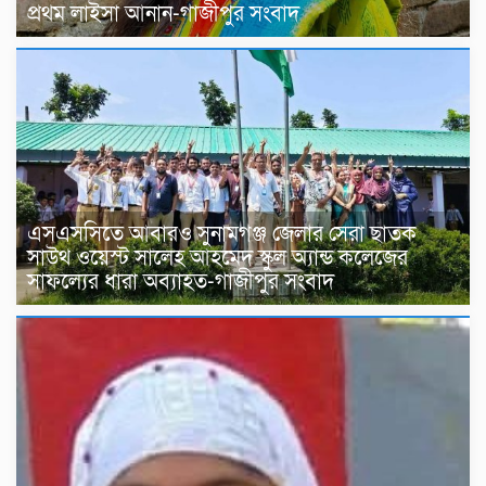
প্রথম লাইসা আনান-গাজীপুর সংবাদ
এসএসসিতে আবারও সুনামগঞ্জ জেলার সেরা ছাতক
সাউথ ওয়েস্ট সালেহ আহমেদ স্কুল অ্যান্ড কলেজের
সাফল্যের ধারা অব্যাহত-গাজীপুর সংবাদ