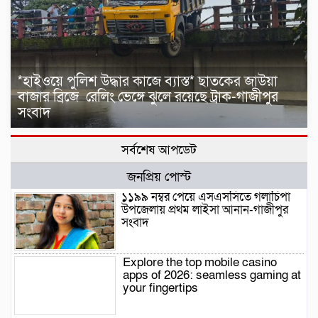
*হাইওয়ে পুলিশ উদ্ধার কাজে ব্যাস্ত* ছাতকের জাউয়া
বাজার ব্রিজে রেলিং ভেঙ্গে ঝুলে রয়েছে ট্রাক-গাজীপুর
সংবাদ
সর্বশেষ আপডেট
জনপ্রিয় পোস্ট
১১৯৯ নম্বর পেয়ে এসএসসিতে গলাচিপা
উপজেলায় প্রথম লাইসা আনান-গাজীপুর
সংবাদ
Explore the top mobile casino
apps of 2026: seamless gaming at
your fingertips