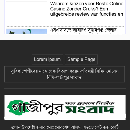
Waarom kiezen voor Beste Online
Casino Zonder Cruks? Een
uitgebreide review van functies en
এসএসসিতে আবারও সুনামগঞ্জ জেলার
সেরা ছাতক সাউথ ওয়েস্ট সালেহ আহমেদ
স্কুল অ্যান্ড কলেজের সাফল্যের ধারা
অব্যাহত-গাজীপুর সংবাদ
মোড়লগঞ্জে শিক্ষিকার বিরুদ্ধে চেক
Lorem Ipsum
Sample Page
জালিয়াতি মামলায় গ্রেফতারি পরোয়না
জারি-গাজীপুর সংবাদ
সুবিধাভোগীদের মাঝে চেক বিতরণ করেন প্রতিমন্ত্রী সিমিন হোসেন
রিমি-গাজীপুর সংবাদ
Canada’s best betting sites
mobile app review: seamless
gaming experience on your device
প্রধান উপদেষ্টা জনাব মোঃ মোরশেদ আলম, এডভোকেট জজ কোর্ট