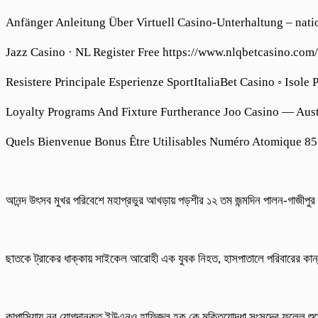
Anfänger Anleitung Über Virtuell Casino-Unterhaltung – nat
Jazz Casino · NL Register Free https://www.nlqbetcasino.com/
Resistere Principale Esperienze SportItaliaBet Casino ◦ Isole
Loyalty Programs And Fixture Furtherance Joo Casino — Aus
Quels Bienvenue Bonus Être Utilisables Numéro Atomique 85
আনন্দ উৎসব মুখর পরিবেশে মহাপ্রভুর আখড়ায় পড়শীর ১২ তম জন্মদিন পালন-গাজীপুর
ছাতকে ট্রাকের ধাক্কায় সাইকেল আরোহী এক যুবক নিহত, হাসপাতালে পরিবারের কান
কাপাসিয়ায় নব যোগদানকৃত ইউএনও হাফিজুল হক কে মুক্তিযোদ্ধা সংসদের ফুলেল শুভ