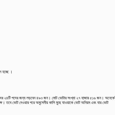
চন হচ্ছে ।
টেল সংসদের ২৪টি পদের জন্য লড়বেন ৪৯৩ জন। মোট ভোটার সংখ্যা ২৭ হাজার ৫১৬ জন। অনেক
পক্ষ। তবে ভোট দেওয়ার পরে অমুসেনীয় কালি মুছে যাওয়াকে ভোট অনিয়ম এবং যার ভোট