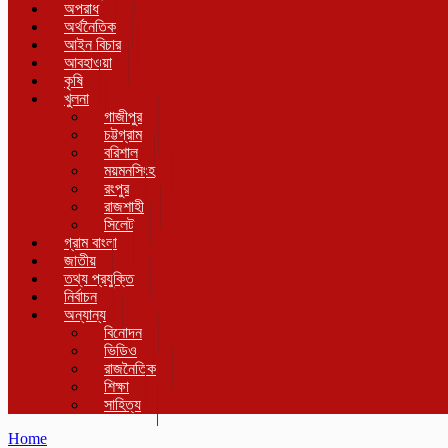
অপরাধ
অর্থনৈতিক
আইন বিচার
আবহাওয়া
কৃষি
খুলনা
গাজীপুর
চট্টগ্রাম
বরিশাল
ময়মনসিংহ
রংপুর
রাজশাহী
সিলেট
গ্রাম বাংলা
জাতীয়
তথ্য প্রযুক্তি
নির্বাচন
অন্যান্য
বিনোদন
ভিডিও
রাজনৈতিক
শিক্ষা
সাহিত্য
Home