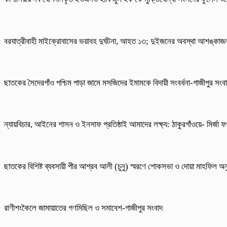
বরযাত্রীবাহী মাইক্রোবাসের ভয়াবহ দুর্ঘটনা, আহত ১৩; দুইজনের অবস্থা আশঙ্কা
ছাতকের সৈদেরগাঁও পশ্চিম পাড়া জামে মসজিদের ইমামকে বিদায়ী সংবর্ধনা-গাজীপুর সংব
ন্যায়বিচার, আইনের শাসন ও ইনসাফ প্রতিষ্ঠাই আমাদের লক্ষ্য: ঠাকুরগাঁওয়ে- মির্জা
ছাতকের বিশিষ্ট ব্যবসায়ী পীর আশ্রব আলী (চুনু) স্মরণে শোকসভা ও দোয়া মাহফিল অনু
রাণীশংকৈলে জামায়াতের গণমিছিল ও সমাবেশ-গাজীপুর সংবাদ