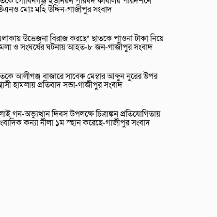
তকে গোবিনগঞ্জ ইউনিয়ন পরিষদ কার্যালয় পরিদর্শনে
উএনও মোঃ মহি উদ্দিন-গাজীপুর সংবাদ
লাকায় উত্তেজনা বিরাজ করছে* ছাতকে পাওনা টাকা নিয়ে
ামলা ও সংঘর্ষের ঘটনায় আহত-৮ জন-গাজীপুর সংবাদ
তকে আলীগঞ্জ বাজারে সাবেক মেম্বার আব্দুন নুরের উপর
্ত্রাসী হামলায় প্রতিবাদ সভা-গাজীপুর সংবাদ
লাই গন-অভ্যুত্থান দিবস উপলক্ষে চিত্রাঙ্কন প্রতিযোগিতায়
ংবাদিক কন্যা নীলা ১ম স্হান করেছে-গাজীপুর সংবাদ