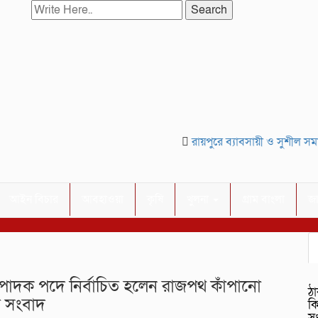
Search
রায়পুরে ব্যাবসায়ী ও সুশীল সমাজ
আইন বিচার
আবহাওয়া
কৃষি
খুলনা
গ্রাম বাংলা
জ
ম্পাদক পদে নির্বাচিত হলেন রাজপথ কাঁপানো
ঠা
ুর সংবাদ
ক
স