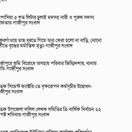
পাসিয়া ৫ শত লিটার চুলাই মদসহ নারী ও পুরুষ সদস্য
রেফতার-গাজীপুর সংবাদ
াকুরগাঁওয়ে মাছ ধরতে গিয়ে আর ফেরা হলো না বাড়ি, নোনো
ীতে বৃদ্ধের মর্মান্তিক মৃত্যু-গাজীপুর সংবাদ
র্জাপুরে ভূমি বিরোধে অসহায় পরিবার জিম্মিদশায়, থানায়
িডি-গাজীপুর সংবাদ
তক সিমেন্ট ফ্যাক্টরি-তে বৃক্ষরোপন কর্মসূচীর উদ্বোধন-
াজীপুর সংবাদ
তক উপজেলা দলিল লেখক সমিতির ত্রি-বার্ষিক নির্বাচন ২২
গষ্ট শনিবার-গাজীপুর সংবাদ