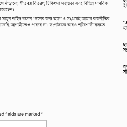
ছা
াশে দাঁড়ানো, শীতবস্ত্র বিতরণ, চিকিৎসা সহায়তা এবং বিভিন্ন মানবিক
ই
 করেছেন।
আল মামুন নাহিদ বলেন “দলের জন্য ত্যাগ ও সংগ্রামই আমার রাজনীতির
*এ
 পারেনি, আগামীতেও পারবে না। সংগঠনকে আরও শক্তিশালী করতে
হ
ছা
সন
জু
সা
ed fields are marked
*