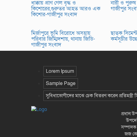
ধাক্কায় প্রাণ গেল বৃদ্ধ ও
নারী ও পুরুষ
কিশোরের,গুরুতর আহত আরও এক
গাজীপুর সং
কিশোর-গাজীপুর সংবাদ
মির্জাপুরে ভূমি বিরোধে অসহায়
ছাতক সিমেন্ট 
পরিবার জিম্মিদশায়, থানায় জিডি-
কর্মসূচীর উদ
গাজীপুর সংবাদ
Lorem Ipsum
Sample Page
সুবিধাভোগীদের মাঝে চেক বিতরণ করেন প্রতিমন্ত্রী
প্রধান 
উপদেষ্
সম্পাদক
জজ কোর