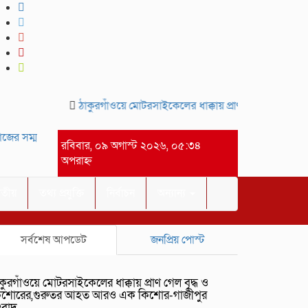
ঠাকুরগাঁওয়ে মোটরসাইকেলের ধাক্কায় প্রাণ গেল বৃদ্ধ ও ক
ের সম্মানে সাইদ জুটনের ইফতার মাহফিল অনুষ্ঠিত।-গাজীপুর সংবাদ
আসসালাম
রবিবার, ০৯ অগাস্ট ২০২৬, ০৫:৩৪
অপরাহ্ন
াতীয়
তথ্য প্রযুক্তি
নির্বাচন
অন্যান্য
সর্বশেষ আপডেট
জনপ্রিয় পোস্ট
কুরগাঁওয়ে মোটরসাইকেলের ধাক্কায় প্রাণ গেল বৃদ্ধ ও
িশোরের,গুরুতর আহত আরও এক কিশোর-গাজীপুর
ংবাদ