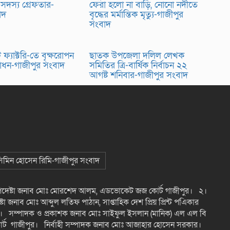
 সদস্য গ্রেফতার-
ফেরা হলো না বাড়ি, নোনো নদীতে
বাদ
বৃদ্ধের মর্মান্তিক মৃত্যু-গাজীপুর
সংবাদ
ফ্যাক্টরি-তে বৃক্ষরোপন
ছাতক উপজেলা দলিল লেখক
্বোধন-গাজীপুর সংবাদ
সমিতির ত্রি-বার্ষিক নির্বাচন ২২
আগষ্ট শনিবার-গাজীপুর সংবাদ
 সিমিন হোসেন রিমি-গাজীপুর সংবাদ
উপদেষ্টা জনাব মোঃ মোরশেদ আলম, এডভোকেট জজ কোর্ট গাজীপুর। ২।
টা জনাব মোঃ আব্দুল লতিফ পাঠান, সাপ্তাহিক দেশ প্রিয় প্রিন্ট পএিকার
। সম্পাদক ও প্রকাশক জনাব মোঃ সাইফুল ইসলান (মানিক) এল এল বি
্ট গাজীপুর। নির্বাহী সম্পাদক জনাব মোঃ আজাহার হোসেন সরকার।