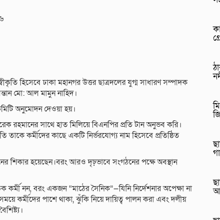
২৬
কা
গ্
ঠ
নদ
্বীকৃতি হিসেবে ঢাকা মহানগর উত্তর ছাত্রদলের যুগ্ম সাধারণ সম্পাদক
ন্তান মো: আল মামুন নাহিদ।
মি
 কমিটি অনুমোদন দেওয়া হয়।
জ
রেক রহমানের সাথে হাত মিলিয়ে বিএনপির প্রতি টান অনুভব করি।
তি তাকে কর্মীদের কাছে একটি নির্ভরযোগ্য নাম হিসেবে প্রতিষ্ঠিত
ছা
গ
ড়নের শিকার হয়েছেন।বরং আরও দৃঢ়ভাবে সংগঠনের পক্ষে অবস্থান
ছা
 কর্মী নন, বরং একজন “মাঠের সৈনিক”—যিনি নির্দেশনার অপেক্ষা না
আ
ময়ে কর্মীদের পাশে থাকা, ঝুঁকি নিয়ে দায়িত্ব পালন করা এবং দলীয়
শিষ্ট্য।