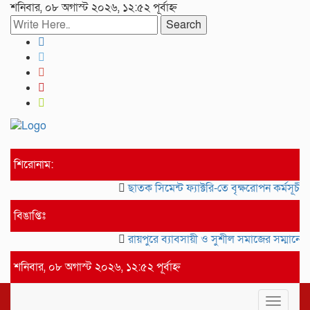
শনিবার, ০৮ অগাস্ট ২০২৬, ১২:৫২ পূর্বাহ্ন
Search
শিরোনাম:
ছাতক সিমেন্ট ফ্যাক্টরি-তে বৃক্ষরোপন কর্মসূচীর
বিঙাপ্তিঃ
রায়পুরে ব্যাবসায়ী ও সুশীল সমাজের সম্মানে স
শনিবার, ০৮ অগাস্ট ২০২৬, ১২:৫২ পূর্বাহ্ন
Toggle