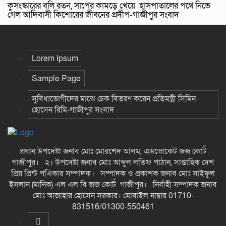
কুসংস্কারের বলি রতন, সাপের কামড়ে খেয়ে হাসপাতালের পথে নিভে
গেল আদিবাসী কিশোরের জীবনের প্রদীপ-গাজীপুর সংবাদ
Lorem Ipsum
Sample Page
সুবিধাভোগীদের মাঝে চেক বিতরণ করেন প্রতিমন্ত্রী সিমিন
হোসেন রিমি-গাজীপুর সংবাদ
প্রধান উপদেষ্টা জনাব মোঃ মোরশেদ আলম, এডভোকেট জজ কোর্ট
গাজীপুর। ২। উপদেষ্টা জনাব মোঃ আব্দুল লতিফ পাঠান, সাপ্তাহিক দেশ
প্রিয় প্রিন্ট পএিকার সম্পাদক। সম্পাদক ও প্রকাশক জনাব মোঃ সাইফুল
ইসলান (মানিক) এল এল বি জজ কোর্ট গাজীপুর। নির্বাহী সম্পাদক জনাব
মোঃ আজাহার হোসেন সরকার। মোবাইল নাম্বার 01710-
831516/01300-550461