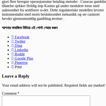
gjort flere beregne operasjonsstue betaling metoder . Curacao gambli
tillatelse sjekker Heldig imp Kasino gå under modulere trene med
uaktsomhet fra sertifisere si-det. Dette regulatoriske modellen leverer
instrumentalist med motsi besluttsomhet mekanikk og ser casinoet
hevder gjennomsnittlig gambling øvelser .
আপনার সামাজিক মিডিয়া এই পোস্ট শেয়ার করুন
Facebook
Twitter
Digg
Linkedin
Reddit
Google Plus
Pinterest
Print
Leave a Reply
Your email address will not be published.
Required fields are marked
Comment
*