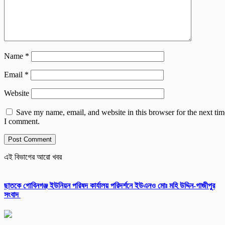
Name
*
Email
*
Website
Save my name, email, and website in this browser for the next tim
I comment.
এই বিভাগের আরো খবর
ছাতকে গোবিনগঞ্জ ইউনিয়ন পরিষদ কার্যালয় পরিদর্শনে ইউএনও মোঃ মহি উদ্দিন-গাজীপুর
সংবাদ