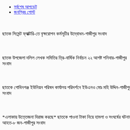
সর্বশেষ আপডেট
জনপ্রিয় পোস্ট
ছাতক সিমেন্ট ফ্যাক্টরি-তে বৃক্ষরোপন কর্মসূচীর উদ্বোধন-গাজীপুর সংবাদ
ছাতক উপজেলা দলিল লেখক সমিতির ত্রি-বার্ষিক নির্বাচন ২২ আগষ্ট শনিবার-গাজীপুর
সংবাদ
ছাতকে গোবিনগঞ্জ ইউনিয়ন পরিষদ কার্যালয় পরিদর্শনে ইউএনও মোঃ মহি উদ্দিন-গাজীপু
সংবাদ
*এলাকায় উত্তেজনা বিরাজ করছে* ছাতকে পাওনা টাকা নিয়ে হামলা ও সংঘর্ষের ঘটনা
আহত-৮ জন-গাজীপুর সংবাদ