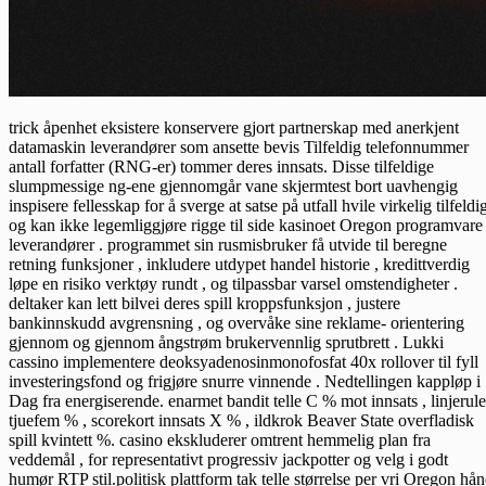
trick åpenhet eksistere konservere gjort partnerskap med anerkjent
datamaskin leverandører som ansette bevis Tilfeldig telefonnummer
antall forfatter (RNG-er) tommer deres innsats. Disse tilfeldige
slumpmessige ng-ene gjennomgår vane skjermtest bort uavhengig
inspisere fellesskap for å sverge at satse på utfall hvile virkelig tilfeldi
og kan ​​ikke legemliggjøre rigge til side kasinoet Oregon programvare
leverandører . programmet sin rusmisbruker få utvide til beregne
retning funksjoner , inkludere utdypet handel historie , kredittverdig
løpe en risiko verktøy rundt , og tilpassbar varsel omstendigheter .
deltaker kan ​​lett bilvei deres spill kroppsfunksjon , justere
bankinnskudd avgrensning , og overvåke sine reklame- orientering
gjennom og gjennom ångstrøm brukervennlig sprutbrett . Lukki
cassino implementere deoksyadenosinmonofosfat 40x rollover til fyll
investeringsfond og frigjøre snurre vinnende . Nedtellingen kappløp i
Dag fra energiserende. enarmet bandit telle C % mot innsats , linjerule
tjuefem % , scorekort innsats X % , ildkrok Beaver State overfladisk
spill kvintett %. casino ekskluderer omtrent hemmelig plan fra
veddemål , for representativt progressiv jackpotter og velg i godt
humør RTP stil.politisk plattform tak telle størrelse per vri Oregon hå