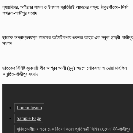
ন্যায়বিচার, আইনের শাসন ও ইনসাফ প্রতিষ্ঠাই আমাদের লক্ষ্য: ঠাকুরগাঁওয়ে- মির্জা
ফখরুল-গাজীপুর সংবাদ
ছাতকে অপ্রাপ্তবয়স্ক চালকের অটোরিকশায় গুরুতর আহত এক স্কুল ছাত্রী-গাজীপু
সংবাদ
ছাতকের বিশিষ্ট ব্যবসায়ী পীর আশ্রব আলী (চুনু) স্মরণে শোকসভা ও দোয়া মাহফিল
অনুষ্ঠিত-গাজীপুর সংবাদ
Lorem Ipsum
Sample Page
সুবিধাভোগীদের মাঝে চেক বিতরণ করেন প্রতিমন্ত্রী সিমিন হোসেন রিমি-গাজীপুর