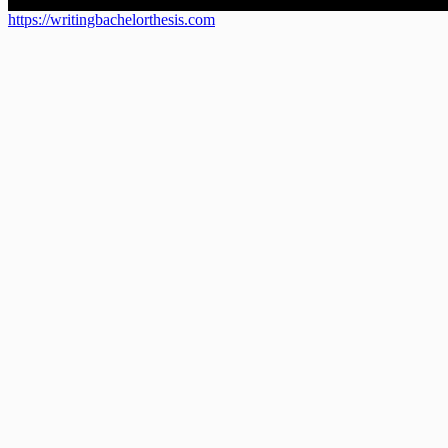
https://writingbachelorthesis.com