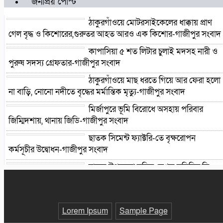
জনপ্রিয় পোস্ট
ঠাকুরগাঁওয়ে মোটরসাইকেলের ধাক্কায় প্রাণ
গেল বৃদ্ধ ও কিশোরের,গুরুতর আহত আরও এক কিশোর-গাজীপুর সংবাদ
কাপাসিয়া ৫ শত লিটার চুলাই মদসহ নারী ও
পুরুষ সদস্য গ্রেফতার-গাজীপুর সংবাদ
ঠাকুরগাঁওয়ে মাছ ধরতে গিয়ে আর ফেরা হলো
না বাড়ি, নোনো নদীতে বৃদ্ধের মর্মান্তিক মৃত্যু-গাজীপুর সংবাদ
মির্জাপুরে ভূমি বিরোধে অসহায় পরিবার
জিম্মিদশায়, থানায় জিডি-গাজীপুর সংবাদ
ছাতক সিমেন্ট ফ্যাক্টরি-তে বৃক্ষরোপন
কর্মসূচীর উদ্বোধন-গাজীপুর সংবাদ
ছাতক উপজেলা দলিল লেখক সমিতির ত্রি-
বার্ষিক নির্বাচন ২২ আগষ্ট শনিবার-গাজীপুর সংবাদ
ছাতকে গোবিনগঞ্জ ইউনিয়ন পরিষদ কার্যালয়
পরিদর্শনে ইউএনও মোঃ মহি উদ্দিন-গাজীপুর
Lorem Ipsum
Sample Page
সংবাদ