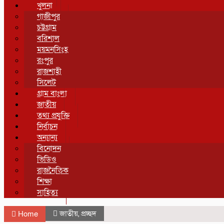
খুলনা
গাজীপুর
চট্টগ্রাম
বরিশাল
ময়মনসিংহ
রংপুর
রাজশাহী
সিলেট
গ্রাম বাংলা
জাতীয়
তথ্য প্রযুক্তি
নির্বাচন
অন্যান্য
বিনোদন
ভিডিও
রাজনৈতিক
শিক্ষা
সাহিত্য
জাতীয়
,
প্রচ্ছদ
Home