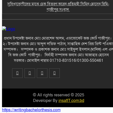
সুবিধাভোগীদের মাঝে চেক বিতরণ করেন প্রতিমন্ত্রী সিমিন হোসেন রিমি-
গাজীপুর সংবাদ
*এলাকায় উত্তেজনা বিরাজ করছে* ছাতকে
পাওনা টাকা নিয়ে হামলা ও সংঘর্ষের ঘটনায়
আহত-৮ জন-গাজীপুর সংবাদ
ছাতকে আলীগঞ্জ বাজারে সাবেক মেম্বার
প্রধান উপদেষ্টা জনাব মোঃ মোরশেদ আলম, এডভোকেট জজ কোর্ট গাজীপুর
আব্দুন নুরের উপর সন্ত্রাসী হামলায় প্রতিবাদ
২। উপদেষ্টা জনাব মোঃ আব্দুল লতিফ পাঠান, সাপ্তাহিক দেশ প্রিয় প্রিন্ট পএিকা
সভা-গাজীপুর সংবাদ
সম্পাদক। সম্পাদক ও প্রকাশক জনাব মোঃ সাইফুল ইসলান (মানিক) এল এ
বি জজ কোর্ট গাজীপুর। নির্বাহী সম্পাদক জনাব মোঃ আজাহার হোসেন
সরকার। মোবাইল নাম্বার 01710-831516/01300-550461
জুলাই গন-অভ্যুত্থান দিবস উপলক্ষে চিত্রাঙ্কন
প্রতিযোগিতায় সাংবাদিক কন্যা নীলা ১ম স্হান
করেছে-গাজীপুর সংবাদ
আনন্দ উৎসব মুখর পরিবেশে মহাপ্রভুর
আখড়ায় পড়শীর ১২ তম জন্মদিন পালন-
© All rights reserved © 2025
গাজীপুর সংবাদ
Developer By
insafIT.com.bd
https://writingbachelorthesis.com
ছাতকে ট্রাকের ধাক্কায় সাইকেল আরোহী এক