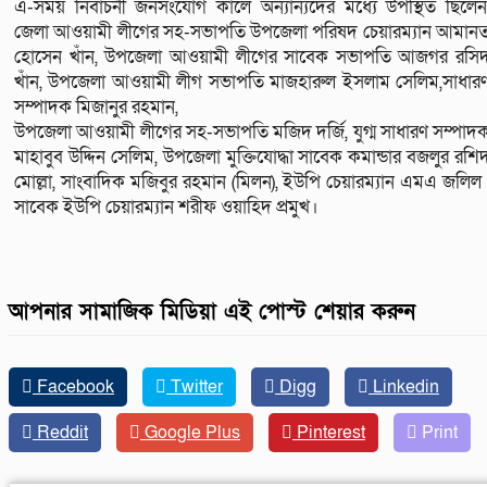
এ-সময় নির্বাচনী জনসংযোগ কালে অন্যান্যদের মধ্যে উপস্থিত ছিলেন
জেলা আওয়ামী লীগের সহ-সভাপতি উপজেলা পরিষদ চেয়ারম্যান আমান
হোসেন খাঁন, উপজেলা আওয়ামী লীগের সাবেক সভাপতি আজগর রসি
খাঁন, উপজেলা আওয়ামী লীগ সভাপতি মাজহারুল ইসলাম সেলিম,সাধার
সম্পাদক মিজানুর রহমান,
উপজেলা আওয়ামী লীগের সহ-সভাপতি মজিদ দর্জি, যুগ্ম সাধারণ সম্পাদ
মাহাবুব উদ্দিন সেলিম, উপজেলা মুক্তিযোদ্ধা সাবেক কমান্ডার বজলুর রশি
মোল্লা, সাংবাদিক মজিবুর রহমান (মিলন), ইউপি চেয়ারম্যান এমএ জলিল 
সাবেক ইউপি চেয়ারম্যান শরীফ ওয়াহিদ প্রমুখ।
আপনার সামাজিক মিডিয়া এই পোস্ট শেয়ার করুন
Facebook
Twitter
Digg
Linkedin
Reddit
Google Plus
Pinterest
Print