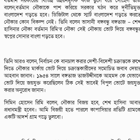
বর্তমান সরকারের বিভিন্ন উন্নয়নমুলক কাজ তুলে ধরে সোহেল তা
বলেন,বর্তমান নৌকাকে পাশ করিয়ে সরকার ঘঠন করে দূর্নীতিমুক্
বাংলাদেশ গড়তে হবে। ডিজিটাল থেকে স্মার্ট বাংলাদেশ গড়তে করত
নৌকার কোন বিকল্প নেই। তিনি বলেন ভাসানী বঙ্গবন্ধু বঙ্গতাজ – শে
হাসিনার নৌকা বর্তমান রিমি’র নৌকা সেই নৌকায় ভোট দিয়ে বঙ্গবন্ধু
স্বপ্নের সোনার বাংলা গড়তে হবে।
তিনি আরও বলেন, নির্বাচন কে বানচাল করার দেশী-বিদেশী চক্রান্তকে রুখ
দিতে নৌকার মার্কায় ভোট দিয়ে চক্রান্তকারীদের সমোচিত জবাব দেয়া
আহবান জানান। ১৯৫৪ সালে বঙ্গতাজ তাজউদ্দীনকে আহমদ কে যেভাব
ভোট দিয়ে জয়যুক্ত করেছিলেন ঠিক সেই ভাবেই বিপুল ভোটে জয়যুক্
করার অনুরোধ জানান।
সিমিন হোসেন রিমি বলেন, নৌকার বিজয় হবে, শেখ হাসিনা আবা
প্রধানমন্ত্রী হবেন। আমি বিজয়ী হতে পারলে কাপাসিয়ার প্রতিটি গ্রামক
একটি আদর্শ গ্রাম গড়ে তুলবো।