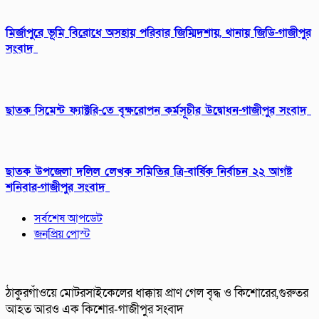
মির্জাপুরে ভূমি বিরোধে অসহায় পরিবার জিম্মিদশায়, থানায় জিডি-গাজীপুর
সংবাদ
ছাতক সিমেন্ট ফ্যাক্টরি-তে বৃক্ষরোপন কর্মসূচীর উদ্বোধন-গাজীপুর সংবাদ
ছাতক উপজেলা দলিল লেখক সমিতির ত্রি-বার্ষিক নির্বাচন ২২ আগষ্ট
শনিবার-গাজীপুর সংবাদ
সর্বশেষ আপডেট
জনপ্রিয় পোস্ট
ঠাকুরগাঁওয়ে মোটরসাইকেলের ধাক্কায় প্রাণ গেল বৃদ্ধ ও কিশোরের,গুরুতর
আহত আরও এক কিশোর-গাজীপুর সংবাদ