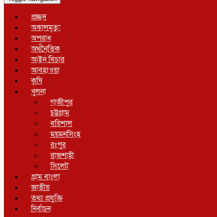
প্রচ্ছদ
অকালমৃত্যু
অপরাধ
অর্থনৈতিক
আইন বিচার
আবহাওয়া
কৃষি
খুলনা
গাজীপুর
চট্টগ্রাম
বরিশাল
ময়মনসিংহ
রংপুর
রাজশাহী
সিলেট
গ্রাম বাংলা
জাতীয়
তথ্য প্রযুক্তি
নির্বাচন