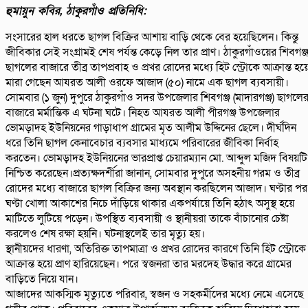
হুমায়ুন কবির, ঠাকুরগাঁও প্রতিনিধি:
সংসারের হাল ধরতে ছাগল বিক্রির আশায় বাড়ি থেকে বের হয়েছিলেন। কিন্তু
জীবিকার সেই সংগ্রামই শেষ পর্যন্ত কেড়ে নিল তার প্রাণ। ঠাকুরগাঁওয়ের শিবগঞ্
ছাগলের বাজারে তীব্র তাপপ্রবাহ ও প্রখর রোদের মধ্যে হিট স্ট্রোকে আক্রান্ত হয়
মারা গেছেন আযরত আলী ওরফে আজাদ (৫০) নামে এক ছাগল ব্যবসায়ী।
সোমবার (১ জুন) দুপুরে ঠাকুরগাঁও সদর উপজেলার শিবগঞ্জ (মাদারগঞ্জ) ছাগলে
বাজারে মর্মান্তিক এ ঘটনা ঘটে। নিহত আযরত আলী পীরগঞ্জ উপজেলার
ভোমড়াদহ ইউনিয়নের গাড়াধাপ গ্রামের মৃত আলীম উদ্দিনের ছেলে। দীর্ঘদিন
ধরে তিনি ছাগল কেনাবেচার ব্যবসার মাধ্যমে পরিবারের জীবিকা নির্বাহ
করতেন। ভোমড়াদহ ইউনিয়নের ভারপ্রাপ্ত চেয়ারম্যান মো. আব্দুল মজিদ বিষয়টি
নিশ্চিত করেছেন।প্রত্যক্ষদর্শীরা জানান, সোমবার দুপুরে অসহনীয় গরম ও তীব্র
রোদের মধ্যে বাজারে ছাগল বিক্রির জন্য অবস্থান করছিলেন আজাদ। ঘণ্টার পর
ঘণ্টা খোলা আকাশের নিচে দাঁড়িয়ে থাকার একপর্যায়ে তিনি হঠাৎ অসুস্থ হয়ে
মাটিতে লুটিয়ে পড়েন। উপস্থিত ব্যবসায়ী ও স্থানীয়রা তাকে বাঁচানোর চেষ্টা
করলেও শেষ রক্ষা হয়নি। ঘটনাস্থলেই তার মৃত্যু হয়।
স্থানীয়দের ধারণা, অতিরিক্ত তাপমাত্রা ও প্রখর রোদের কারণে তিনি হিট স্ট্রোকে
আক্রান্ত হয়ে প্রাণ হারিয়েছেন। পরে স্বজনরা তার মরদেহ উদ্ধার করে গ্রামের
বাড়িতে নিয়ে যান।
আজাদের আকস্মিক মৃত্যুতে পরিবার, স্বজন ও সহকর্মীদের মধ্যে নেমে এসেছে