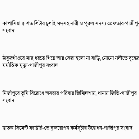
কাপাসিয়া ৫ শত লিটার চুলাই মদসহ নারী ও পুরুষ সদস্য গ্রেফতার-গাজীপু
সংবাদ
ঠাকুরগাঁওয়ে মাছ ধরতে গিয়ে আর ফেরা হলো না বাড়ি, নোনো নদীতে বৃদ্ধে
মর্মান্তিক মৃত্যু-গাজীপুর সংবাদ
মির্জাপুরে ভূমি বিরোধে অসহায় পরিবার জিম্মিদশায়, থানায় জিডি-গাজীপুর
সংবাদ
ছাতক সিমেন্ট ফ্যাক্টরি-তে বৃক্ষরোপন কর্মসূচীর উদ্বোধন-গাজীপুর সংবাদ