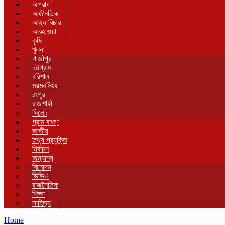
অপরাধ
অর্থনৈতিক
আইন বিচার
আবহাওয়া
কৃষি
খুলনা
গাজীপুর
চট্টগ্রাম
বরিশাল
ময়মনসিংহ
রংপুর
রাজশাহী
সিলেট
গ্রাম বাংলা
জাতীয়
তথ্য প্রযুক্তি
নির্বাচন
অন্যান্য
বিনোদন
ভিডিও
রাজনৈতিক
শিক্ষা
সাহিত্য
Home