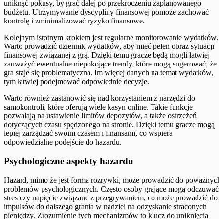
uniknąć pokusy, by grać dalej po przekroczeniu zaplanowanego
budżetu. Utrzymywanie dyscypliny finansowej pomoże zachować
kontrolę i zminimalizować ryzyko finansowe.
Kolejnym istotnym krokiem jest regularne monitorowanie wydatków.
Warto prowadzić dziennik wydatków, aby mieć pełen obraz sytuacji
finansowej związanej z grą. Dzięki temu gracze będą mogli łatwiej
zauważyć ewentualne niepokojące trendy, które mogą sugerować, że
gra staje się problematyczna. Im więcej danych na temat wydatków,
tym łatwiej podejmować odpowiednie decyzje.
Warto również zastanowić się nad korzystaniem z narzędzi do
samokontroli, które oferują wiele kasyn online. Takie funkcje
pozwalają na ustawienie limitów depozytów, a także ostrzeżeń
dotyczących czasu spędzonego na stronie. Dzięki temu gracze mogą
lepiej zarządzać swoim czasem i finansami, co wspiera
odpowiedzialne podejście do hazardu.
Psychologiczne aspekty hazardu
Hazard, mimo że jest formą rozrywki, może prowadzić do poważnyc
problemów psychologicznych. Często osoby grające mogą odczuwać
stres czy napięcie związane z przegrywaniem, co może prowadzić do
impulsów do dalszego grania w nadziei na odzyskanie straconych
pieniędzy. Zrozumienie tych mechanizmów to klucz do uniknięcia