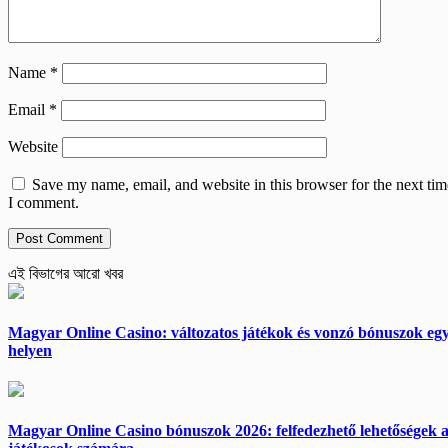
Name
*
Email
*
Website
Save my name, email, and website in this browser for the next tim
I comment.
এই বিভাগের আরো খবর
Magyar Online Casino: változatos játékok és vonzó bónuszok eg
helyen
Magyar Online Casino bónuszok 2026: felfedezhető lehetőségek 