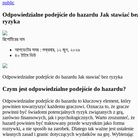
public
Odpowiedzialne podejście do hazardu Jak stawiać be
ryzyka
রিপোর্টারের নাম
আপডেটের সময় : শুক্রবার, ১২ জুন, ২০২৬
৪০ টাইম ভিউ
Odpowiedzialne podejście do hazardu Jak stawiać bez ryzyka
Czym jest odpowiedzialne podejście do hazardu?
Odpowiedzialne podejście do hazardu to kluczowy element, który
powinien towarzyszyć każdemu graczowi. Oznacza to, że gracze
powinni być świadomi potencjalnych ryzyk związanych z grą,
zarówno finansowych, jak i psychologicznych. Warto zrozumieć, że
hazard powinien być traktowany przede wszystkim jako forma
rozrywki, a nie sposób na zarobek. Dlatego tak ważne jest ustalenie
własnych zasad i granic dotyczących wydatków na grę. Wybierając